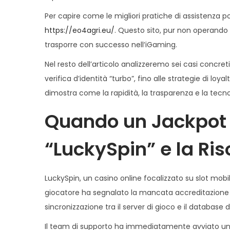
g
n
d
d
a
i
Per capire come le migliori pratiche di assistenza p
o
o
c
d
https://eo4agri.eu/
. Questo sito, pur non operando 
e
e
i
o
trasporre con successo nell’iGaming.
l
n
ó
Nel resto dell’articolo analizzeremo sei casi concreti
n
verifica d’identità “turbo”, fino alle strategie di 
dimostra come la rapidità, la trasparenza e la tecnolo
Quando un Jackpot 
“LuckySpin” e la Ris
LuckySpin, un casino online focalizzato su slot mobi
giocatore ha segnalato la mancata accreditazione d
sincronizzazione tra il server di gioco e il database 
Il team di supporto ha immediatamente avviato una v