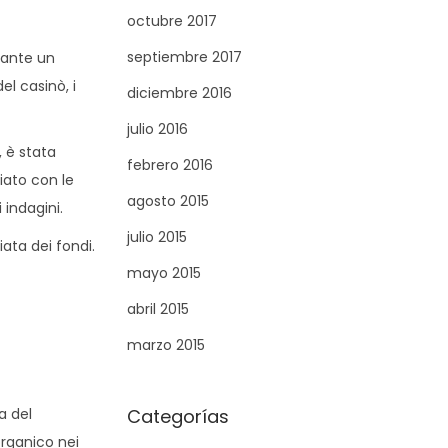
octubre 2017
septiembre 2017
rante un
l casinò, i
diciembre 2016
julio 2016
, è stata
febrero 2016
iato con le
agosto 2015
 indagini.
julio 2015
iata dei fondi.
mayo 2015
abril 2015
marzo 2015
a del
Categorías
organico nei