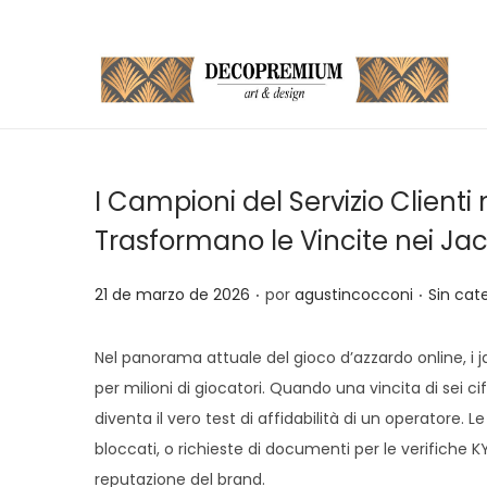
S
S
a
a
l
l
t
t
I Campioni del Servizio Client
a
a
Trasformano le Vincite nei Ja
r
r
a
a
.
.
P
P
21 de marzo de 2026
por
agustincocconi
Sin cat
l
l
u
u
a
c
b
b
Nel panorama attuale del gioco d’azzardo online, i 
n
o
l
l
per milioni di giocatori. Quando una vincita di sei 
a
n
i
i
diventa il vero test di affidabilità di un operatore
v
t
c
c
bloccati, o richieste di documenti per le verifiche
e
e
a
a
reputazione del brand.