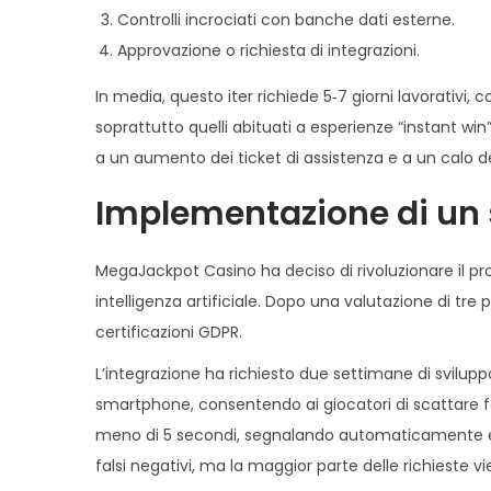
Controlli incrociati con banche dati esterne.
Approvazione o richiesta di integrazioni.
In media, questo iter richiede 5‑7 giorni lavorativi, co
soprattutto quelli abituati a esperienze “instant w
a un aumento dei ticket di assistenza e a un calo d
Implementazione di un 
MegaJackpot Casino ha deciso di rivoluzionare il p
intelligenza artificiale. Dopo una valutazione di tre 
certificazioni GDPR.
L’integrazione ha richiesto due settimane di svilupp
smartphone, consentendo ai giocatori di scattare fot
meno di 5 secondi, segnalando automaticamente even
falsi negativi, ma la maggior parte delle richieste 