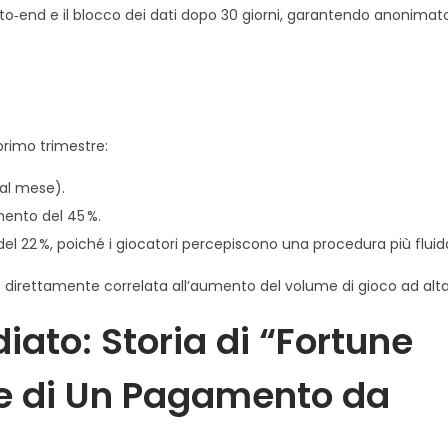
‑to‑end e il blocco dei dati dopo 30 giorni, garantendo anonimato
 primo trimestre:
 al mese).
mento del 45 %.
del 22 %, poiché i giocatori percepiscono una procedura più fluida
è direttamente correlata all’aumento del volume di gioco ad alta
ato: Storia di “Fortune
ne di Un Pagamento da