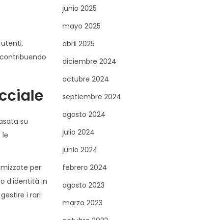
junio 2025
mayo 2025
 utenti,
abril 2025
, contribuendo
diciembre 2024
octubre 2024
cciale
septiembre 2024
agosto 2024
asata su
julio 2024
 le
junio 2024
timizzate per
febrero 2024
 d’identità in
agosto 2023
stire i rari
marzo 2023