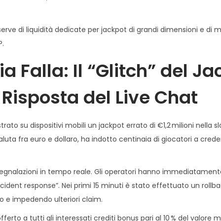
iserve di liquidità dedicate per jackpot di grandi dimensioni e d
P.
 Falla: Il “Glitch” del J
 Risposta del Live Chat
o su dispositivi mobili un jackpot errato di €1,2 milioni nella sl
luta fra euro e dollaro, ha indotto centinaia di giocatori a crede
le segnalazioni in tempo reale. Gli operatori hanno immediatamente
incident response”. Nei primi 15 minuti è stato effettuato un rollb
o e impedendo ulteriori claim.
erto a tutti gli interessati crediti bonus pari al 10 % del valore 