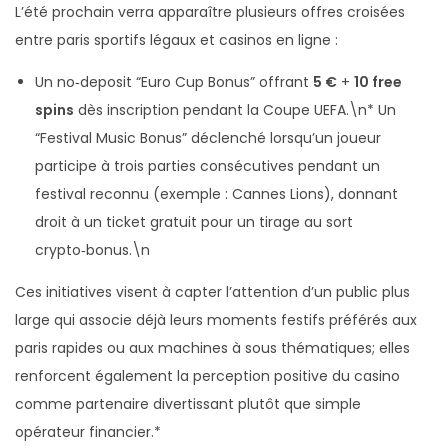
L’été prochain verra apparaître plusieurs offres croisées
entre paris sportifs légaux et casinos en ligne :
Un no‑deposit “Euro Cup Bonus” offrant
5 €
+
10 free
spins
dès inscription pendant la Coupe UEFA.\n* Un
“Festival Music Bonus” déclenché lorsqu’un joueur
participe à trois parties consécutives pendant un
festival reconnu (exemple : Cannes Lions), donnant
droit à un ticket gratuit pour un tirage au sort
crypto‑bonus.\n
Ces initiatives visent à capter l’attention d’un public plus
large qui associe déjà leurs moments festifs préférés aux
paris rapides ou aux machines à sous thématiques; elles
renforcent également la perception positive du casino
comme partenaire divertissant plutôt que simple
opérateur financier.*