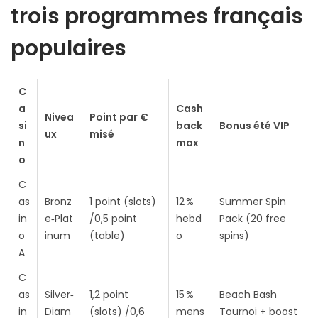
trois programmes français
populaires
C
a
Cash
Nivea
Point par €
si
back
Bonus été VIP
ux
misé
n
max
o
C
as
Bronz
1 point (slots)
12 %
Summer Spin
in
e‑Plat
/0,5 point
hebd
Pack (20 free
o
inum
(table)
o
spins)
A
C
as
Silver‑
1,2 point
15 %
Beach Bash
in
Diam
(slots) /0,6
mens
Tournoi + boost