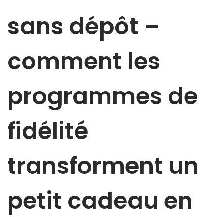
c
a
c
a
i
sans dépôt –
a
y
a
c
d
d
o
d
i
o
o
d
o
comment les
ó
e
e
e
n
l
2
n
programmes de
0
2
6
fidélité
transforment un
petit cadeau en