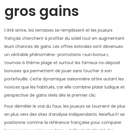
gros gains
L’été arrive, les terrasses se remplissent et les joueurs
français cherchent à profiter du soleil tout en augmentant
leurs chances de gains. Les offres estivales sont devenues
un véritable phénomène : promotions « sun‑bonus »,
tournois à thème plage et surtout les fameux no‑deposit
bonuses qui permettent de jouer sans toucher à son
portefeuille. Cette dynamique saisonnière attire autant les
novices que les habitués, car elle combine plaisir ludique et
perspective de gains réels dès le premier clic.
Pour démêler le vrai du faux, les joueurs se tournent de plus
en plus vers des sites d’analyse indépendants. Newflux.Fr se
positionne comme la référence française pour comparer