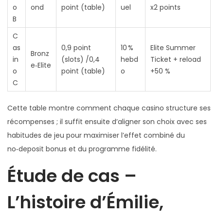
o
ond
point (table)
uel
x2 points
B
C
as
0,9 point
10 %
Elite Summer
Bronz
in
(slots) /0,4
hebd
Ticket + reload
e‑Elite
o
point (table)
o
+50 %
C
Cette table montre comment chaque casino structure ses
récompenses ; il suffit ensuite d’aligner son choix avec ses
habitudes de jeu pour maximiser l’effet combiné du
no‑deposit bonus et du programme fidélité.
Étude de cas –
L’histoire d’Émilie,