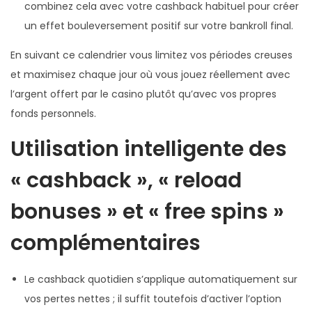
combinez cela avec votre cashback habituel pour créer
un effet bouleversement positif sur votre bankroll final.
En suivant ce calendrier vous limitez vos périodes creuses
et maximisez chaque jour où vous jouez réellement avec
l’argent offert par le casino plutôt qu’avec vos propres
fonds personnels.
Utilisation intelligente des
« cashback », « reload
bonuses » et « free spins »
complémentaires
Le cashback quotidien s’applique automatiquement sur
vos pertes nettes ; il suffit toutefois d’activer l’option