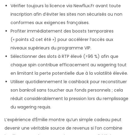
Vérifier toujours la licence via Newflux.Fr avant toute
inscription afin d’éviter les sites non sécurisés ou non
conformes aux exigences françaises.
Profiter immédiatement des boosts temporaires
(« points x2 cet été ») pour accélérer l’accès aux
niveaux supérieurs du programme VIP.
Sélectionner des slots à RTP élevé (>96 %) afin que
chaque spin contribue efficacement au wagering tout
en limitant la perte potentielle due à la volatilité élevée.
Utiliser quotidiennement le cashback pour reconstituer
son bankroll sans toucher aux fonds personnels ; cela
réduit considérablement la pression lors du remplissage
du wagering requis.
L’expérience d’Émilie montre qu’un simple cadeau peut
devenir une véritable source de revenus si l’on combine