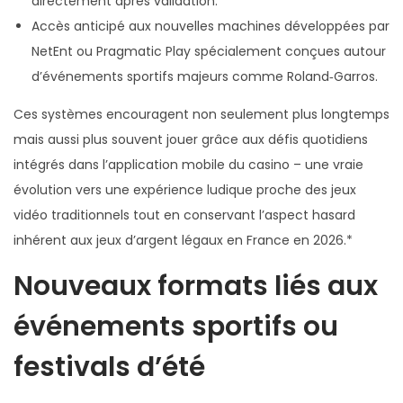
directement après validation.
Accès anticipé aux nouvelles machines développées par
NetEnt ou Pragmatic Play spécialement conçues autour
d’événements sportifs majeurs comme Roland‑Garros.
Ces systèmes encouragent non seulement plus longtemps
mais aussi plus souvent jouer grâce aux défis quotidiens
intégrés dans l’application mobile du casino – une vraie
évolution vers une expérience ludique proche des jeux
vidéo traditionnels tout en conservant l’aspect hasard
inhérent aux jeux d’argent légaux en France en 2026.*
Nouveaux formats liés aux
événements sportifs ou
festivals d’été