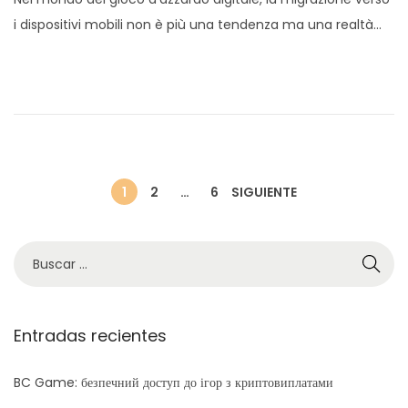
l
i dispositivi mobili non è più una tendenza ma una realtà…
i
c
a
d
o
e
P
l
1
2
…
6
SIGUIENTE
a
B
ú
g
s
q
Entradas recientes
i
u
e
BC Game: безпечний доступ до ігор з криптовиплатами
n
d