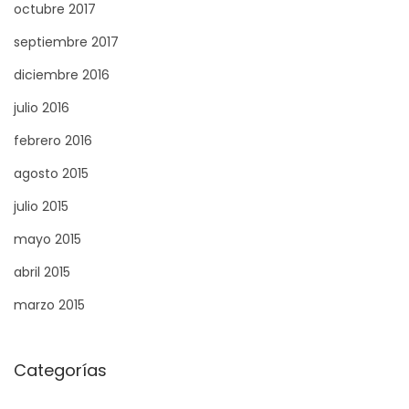
octubre 2017
septiembre 2017
diciembre 2016
julio 2016
febrero 2016
agosto 2015
julio 2015
mayo 2015
abril 2015
marzo 2015
Categorías