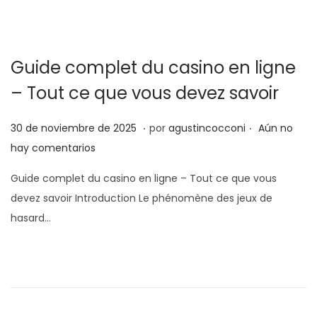
o
e
l
Guide complet du casino en ligne
– Tout ce que vous devez savoir
.
.
P
2
30 de noviembre de 2025
por
agustincocconi
Aún no
u
2
hay comentarios
b
d
Guide complet du casino en ligne – Tout ce que vous
l
e
devez savoir Introduction Le phénomène des jeux de
i
a
hasard…
c
b
a
r
d
i
o
l
e
d