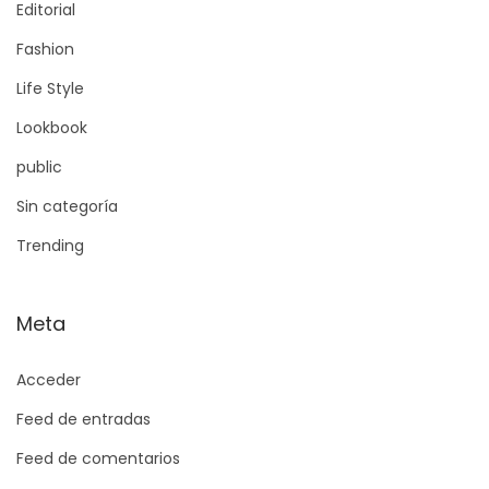
Editorial
Fashion
Life Style
Lookbook
public
Sin categoría
Trending
Meta
Acceder
Feed de entradas
Feed de comentarios