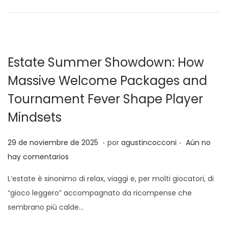
o
o
e
d
l
e
2
Estate Summer Showdown: How
0
Massive Welcome Packages and
2
Tournament Fever Shape Player
6
Mindsets
.
.
P
2
29 de noviembre de 2025
por
agustincocconi
Aún no
u
1
hay comentarios
b
d
L’estate è sinonimo di relax, viaggi e, per molti giocatori, di
l
e
“gioco leggero” accompagnato da ricompense che
i
j
sembrano più calde…
c
u
a
l