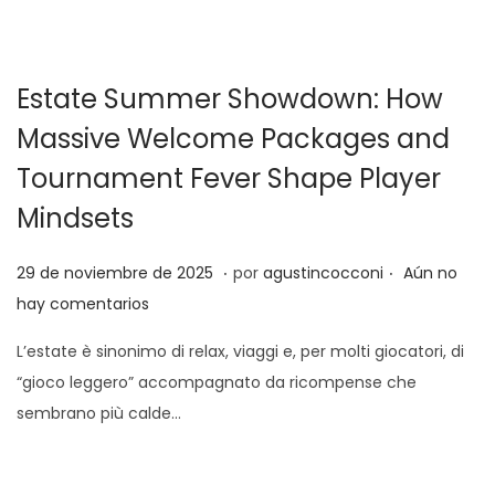
e
d
l
e
2
Estate Summer Showdown: How
0
Massive Welcome Packages and
2
Tournament Fever Shape Player
6
Mindsets
.
.
P
2
29 de noviembre de 2025
por
agustincocconi
Aún no
u
1
hay comentarios
b
d
L’estate è sinonimo di relax, viaggi e, per molti giocatori, di
l
e
“gioco leggero” accompagnato da ricompense che
i
j
sembrano più calde…
c
u
a
l
d
i