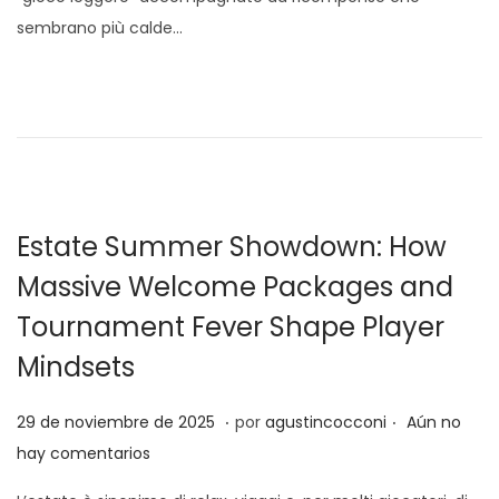
i
j
sembrano più calde…
c
u
a
l
d
i
o
o
e
d
l
e
2
Estate Summer Showdown: How
0
Massive Welcome Packages and
2
Tournament Fever Shape Player
6
Mindsets
.
.
P
2
29 de noviembre de 2025
por
agustincocconi
Aún no
u
1
hay comentarios
b
d