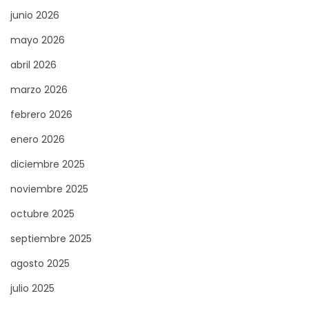
n
junio 2026
mayo 2026
t
abril 2026
r
marzo 2026
febrero 2026
a
enero 2026
d
diciembre 2025
noviembre 2025
a
octubre 2025
s
septiembre 2025
agosto 2025
julio 2025