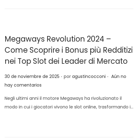
a
i
o
c
d
e
i
o
l
ó
Megaways Revolution 2024 –
n
Come Scoprire i Bonus più Redditizi
nei Top Slot dei Leader di Mercato
.
.
P
30 de noviembre de 2025
por
agustincocconi
Aún no
u
hay comentarios
b
Negli ultimi anni il motore Megaways ha rivoluzionato il
l
modo in cui i giocatori vivono le slot online, trasformando i…
i
c
a
d