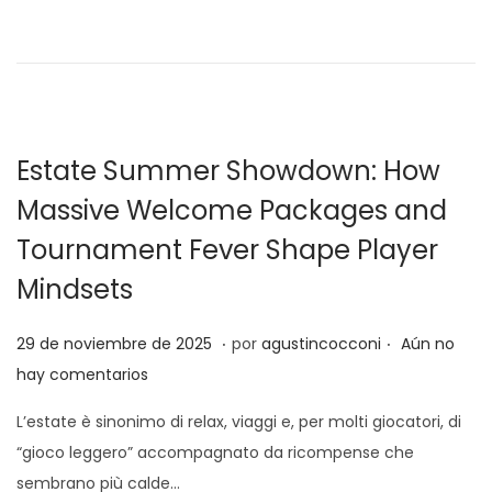
d
i
o
o
e
d
l
e
2
Estate Summer Showdown: How
0
Massive Welcome Packages and
2
Tournament Fever Shape Player
6
Mindsets
.
.
P
2
29 de noviembre de 2025
por
agustincocconi
Aún no
u
1
hay comentarios
b
d
L’estate è sinonimo di relax, viaggi e, per molti giocatori, di
l
e
“gioco leggero” accompagnato da ricompense che
i
j
sembrano più calde…