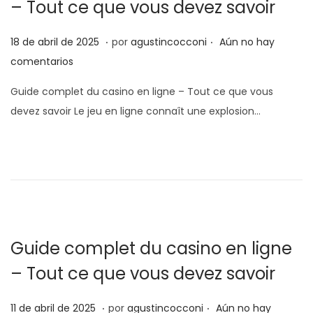
– Tout ce que vous devez savoir
2
6
.
.
P
5
18 de abril de 2025
por
agustincocconi
Aún no hay
u
d
comentarios
b
e
Guide complet du casino en ligne – Tout ce que vous
l
a
devez savoir Le jeu en ligne connaît une explosion…
i
b
c
r
a
i
d
l
o
d
e
e
l
2
Guide complet du casino en ligne
0
– Tout ce que vous devez savoir
2
6
.
.
P
5
11 de abril de 2025
por
agustincocconi
Aún no hay