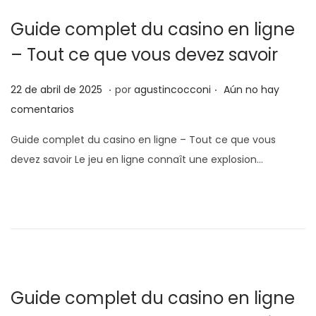
l
e
Guide complet du casino en ligne
2
– Tout ce que vous devez savoir
0
2
.
.
P
4
22 de abril de 2025
por
agustincocconi
Aún no hay
6
u
d
comentarios
b
e
Guide complet du casino en ligne – Tout ce que vous
l
a
devez savoir Le jeu en ligne connaît une explosion…
i
b
c
r
a
i
d
l
o
d
e
e
l
2
Guide complet du casino en ligne
0