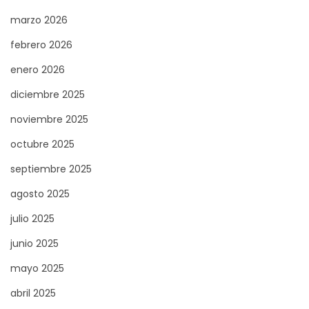
marzo 2026
febrero 2026
enero 2026
diciembre 2025
noviembre 2025
octubre 2025
septiembre 2025
agosto 2025
julio 2025
junio 2025
mayo 2025
abril 2025