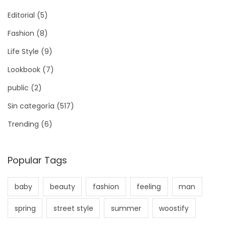
Editorial
(5)
Fashion
(8)
Life Style
(9)
Lookbook
(7)
public
(2)
Sin categoría
(517)
Trending
(6)
Popular Tags
baby
beauty
fashion
feeling
man
spring
street style
summer
woostify