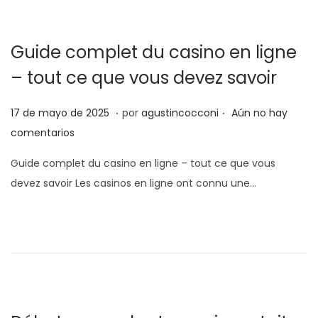
o
l
e
d
l
e
Guide complet du casino en ligne
2
– tout ce que vous devez savoir
0
2
.
.
P
1
17 de mayo de 2025
por
agustincocconi
Aún no hay
6
u
1
comentarios
b
d
Guide complet du casino en ligne – tout ce que vous
l
e
devez savoir Les casinos en ligne ont connu une…
i
a
c
b
a
r
d
i
o
l
e
d
l
e