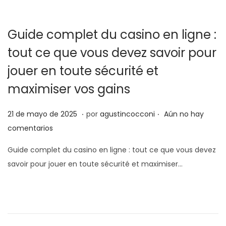
e
e
l
2
Guide complet du casino en ligne :
0
tout ce que vous devez savoir pour
2
jouer en toute sécurité et
6
maximiser vos gains
.
.
P
1
21 de mayo de 2025
por
agustincocconi
Aún no hay
u
4
comentarios
b
d
Guide complet du casino en ligne : tout ce que vous devez
l
e
savoir pour jouer en toute sécurité et maximiser…
i
a
c
b
a
r
d
i