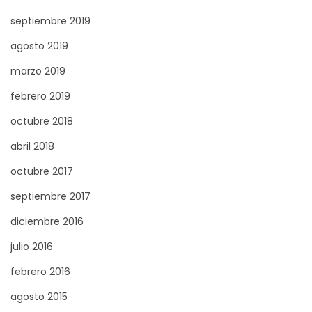
septiembre 2019
agosto 2019
marzo 2019
febrero 2019
octubre 2018
abril 2018
octubre 2017
septiembre 2017
diciembre 2016
julio 2016
febrero 2016
agosto 2015