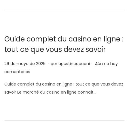
a
r
d
i
o
l
e
d
l
e
Guide complet du casino en ligne :
2
tout ce que vous devez savoir
0
2
.
.
P
4
26 de mayo de 2025
por
agustincocconi
Aún no hay
6
u
d
comentarios
b
e
Guide complet du casino en ligne : tout ce que vous devez
l
a
savoir Le marché du casino en ligne connaît…
i
b
c
r
a
i
d
l
o
d