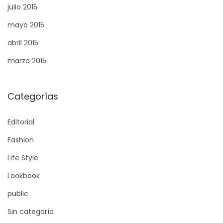
julio 2015
mayo 2015
abril 2015
marzo 2015
Categorías
Editorial
Fashion
Life Style
Lookbook
public
Sin categoría