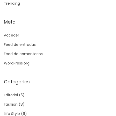
Trending
Meta
Acceder
Feed de entradas
Feed de comentarios
WordPress.org
Categories
Editorial
(5)
Fashion
(8)
Life Style
(9)