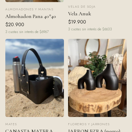
VELAS DE SOJA
ALMOHADONES Y MANTAS
Vela Anuk
Almohadon Pana 40*40
$19.900
$20.900
3 cuotas sin interés de $6633
3 cuotas sin interés de $6967
MATES
FLOREROS Y JARRONES
CANASTA MATERA
JARRON EZRA (negro)