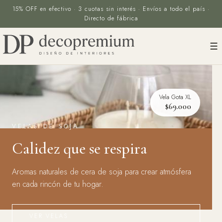
15% OFF en efectivo · 3 cuotas sin interés · Envíos a todo el país ·
Directo de fábrica
☰
Vela Gota XL
$158.000
$69.000
$32.800
VELAS DE SOJA
Calidez que se respira
Aromas naturales de cera de soja para crear atmósfera
en cada rincón de tu hogar.
VER VELAS