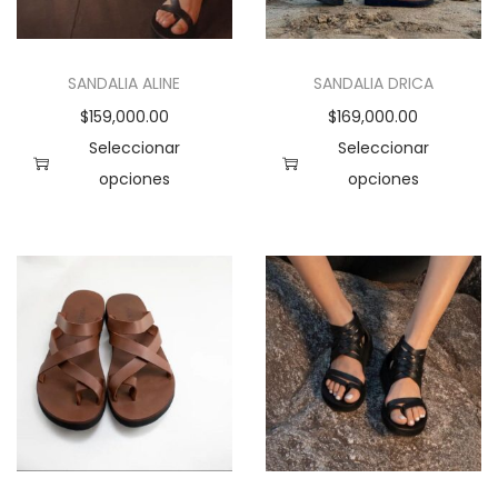
a
i
c
d
SANDALIA ALINE
SANDALIA DRICA
i
o
ó
$
159,000.00
$
169,000.00
n
Seleccionar
Seleccionar
opciones
opciones
E
E
s
s
t
t
e
e
p
p
r
r
o
o
d
d
u
u
c
c