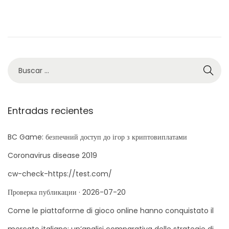
c
b
a
i
a
r
c
d
d
i
i
o
o
l
ó
e
d
B
n
l
e
ú
2
s
0
q
Entradas recientes
2
u
6
e
BC Game: безпечний доступ до ігор з криптовиплатами
d
Coronavirus disease 2019
a
cw-check-https://test.com/
p
Проверка публикации · 2026-07-20
a
r
Come le piattaforme di gioco online hanno conquistato il
a