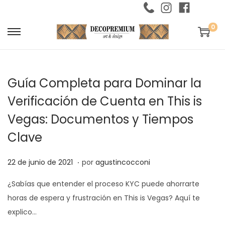
0
S
S
a
a
l
l
Guía Completa para Dominar la
t
t
a
a
Verificación de Cuenta en This is
r
r
Vegas: Documentos y Tiempos
a
a
Clave
l
l
a
c
.
P
2
22 de junio de 2021
por
agustincocconi
n
o
u
6
a
n
¿Sabías que entender el proceso KYC puede ahorrarte
b
d
v
t
horas de espera y frustración en This is Vegas? Aquí te
l
e
e
e
explico…
i
a
g
n