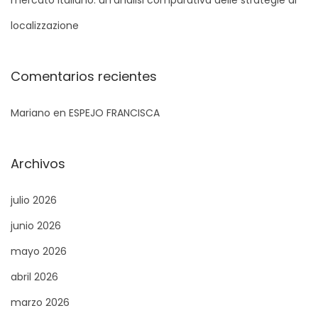
mercato italiano: un’analisi comparativa delle strategie di
:
localizzazione
Comentarios recientes
Mariano
en
ESPEJO FRANCISCA
Archivos
julio 2026
junio 2026
mayo 2026
abril 2026
marzo 2026