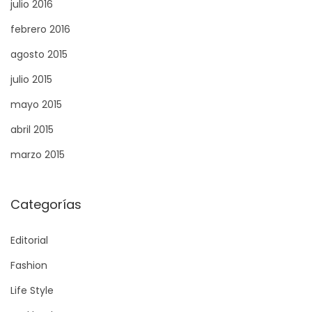
julio 2016
febrero 2016
agosto 2015
julio 2015
mayo 2015
abril 2015
marzo 2015
Categorías
Editorial
Fashion
Life Style