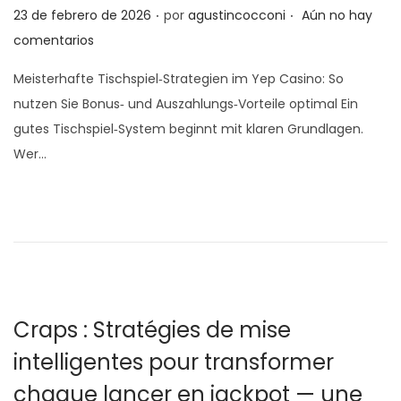
.
.
P
23 de febrero de 2026
por
agustincocconi
Aún no hay
u
comentarios
b
Meisterhafte Tischspiel‑Strategien im Yep Casino: So
l
nutzen Sie Bonus‑ und Auszahlungs‑Vorteile optimal Ein
i
gutes Tischspiel‑System beginnt mit klaren Grundlagen.
c
Wer…
a
d
o
e
l
Craps : Stratégies de mise
intelligentes pour transformer
chaque lancer en jackpot — une