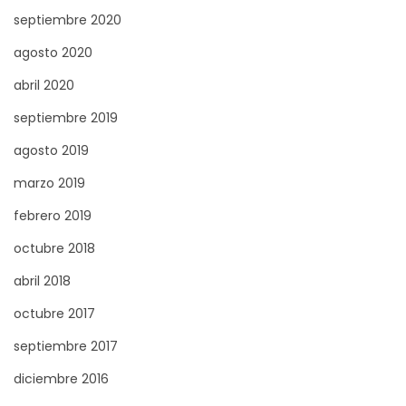
septiembre 2020
agosto 2020
abril 2020
septiembre 2019
agosto 2019
marzo 2019
febrero 2019
octubre 2018
abril 2018
octubre 2017
septiembre 2017
diciembre 2016