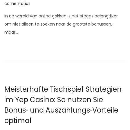
u
comentarios
b
In de wereld van online gokken is het steeds belangrijker
l
om niet alleen te zoeken naar de grootste bonussen,
i
maar…
c
a
d
o
e
l
Meisterhafte Tischspiel‑Strategien
im Yep Casino: So nutzen Sie
Bonus‑ und Auszahlungs‑Vorteile
optimal