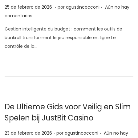
.
.
P
7
25 de febrero de 2026
por
agustincocconi
Aún no hay
u
d
comentarios
b
e
Gestion intelligente du budget : comment les outils de
l
m
bankroll transforment le jeu responsable en ligne Le
i
a
contrôle de la…
c
y
a
o
d
d
o
e
e
2
l
0
2
De Ultieme Gids voor Veilig en Slim
6
Spelen bij JustBit Casino
.
.
P
23 de febrero de 2026
por
agustincocconi
Aún no hay