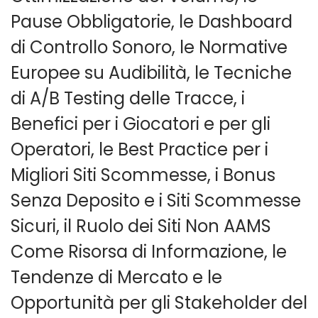
Pause Obbligatorie, le Dashboard
di Controllo Sonoro, le Normative
Europee su Audibilità, le Tecniche
di A/B Testing delle Tracce, i
Benefici per i Giocatori e per gli
Operatori, le Best Practice per i
Migliori Siti Scommesse, i Bonus
Senza Deposito e i Siti Scommesse
Sicuri, il Ruolo dei Siti Non AAMS
Come Risorsa di Informazione, le
Tendenze di Mercato e le
Opportunità per gli Stakeholder del