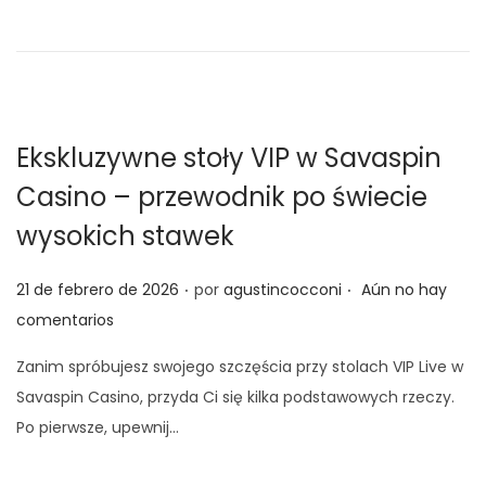
a
d
o
e
l
Ekskluzywne stoły VIP w Savaspin
Casino – przewodnik po świecie
wysokich stawek
.
.
P
21 de febrero de 2026
por
agustincocconi
Aún no hay
u
comentarios
b
Zanim spróbujesz swojego szczęścia przy stolach VIP Live w
l
Savaspin Casino, przyda Ci się kilka podstawowych rzeczy.
i
Po pierwsze, upewnij…
c
a