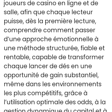
joueurs de casino en ligne et de
salle, afin que chaque lecteur
puisse, dès la première lecture,
comprendre comment passer
d’une approche émotionnelle à
une méthode structurée, fiable et
rentable, capable de transformer
chaque lancer de dés en une
opportunité de gain substantiel,
même dans les environnements
les plus compétitifs, grâce à
l’utilisation optimale des odds, à la
gestion dynamique du capital et à