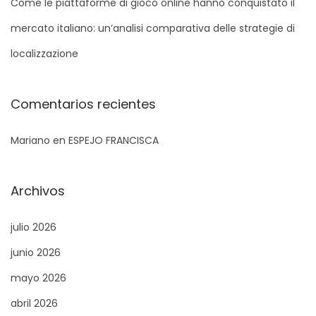
Come le piattaforme di gioco online hanno conquistato il
i
a
mercato italiano: un’analisi comparativa delle strategie di
:
localizzazione
ó
n
Comentarios recientes
d
Mariano
en
ESPEJO FRANCISCA
e
Archivos
e
julio 2026
n
junio 2026
mayo 2026
t
abril 2026