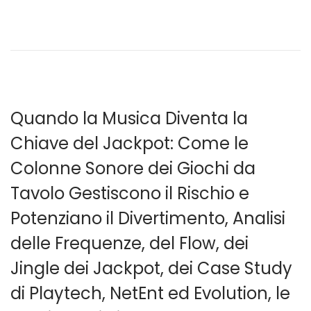
c
b
a
i
a
r
c
d
d
i
i
o
o
l
ó
e
d
n
l
e
Quando la Musica Diventa la
2
Chiave del Jackpot: Come le
0
Colonne Sonore dei Giochi da
2
6
Tavolo Gestiscono il Rischio e
Potenziano il Divertimento, Analisi
delle Frequenze, del Flow, dei
Jingle dei Jackpot, dei Case Study
di Playtech, NetEnt ed Evolution, le