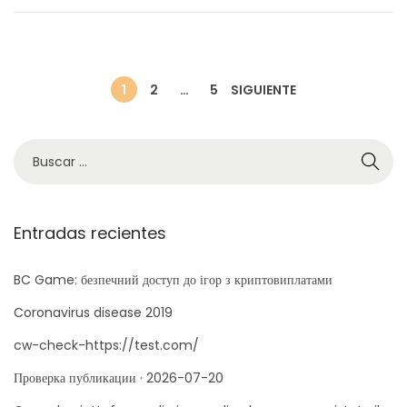
d
o
e
P
l
1
2
…
5
SIGUIENTE
a
B
ú
g
s
q
Entradas recientes
i
u
e
BC Game: безпечний доступ до ігор з криптовиплатами
n
d
Coronavirus disease 2019
a
a
cw-check-https://test.com/
p
Проверка публикации · 2026-07-20
c
a
r