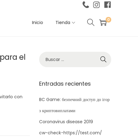
0
Inicio
Tienda
para el
B
ú
s
q
Entradas recientes
u
vitarlo con
e
BC Game: безпечний доступ до ігор
d
з криптовиплатами
a
Coronavirus disease 2019
p
cw-check-https://test.com/
a