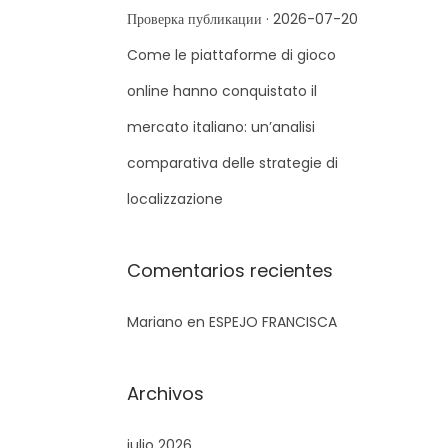
r
Проверка публикации · 2026-07-20
a
Come le piattaforme di gioco
:
online hanno conquistato il
mercato italiano: un’analisi
comparativa delle strategie di
localizzazione
Comentarios recientes
Mariano
en
ESPEJO FRANCISCA
Archivos
julio 2026