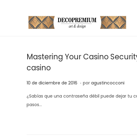
S
S
a
a
l
l
t
t
Mastering Your Casino Securit
a
a
casino
r
r
a
a
.
P
1
10 de diciembre de 2016
por
agustincocconi
l
l
u
4
a
c
¿Sabías que una contraseña débil puede dejar tu c
b
d
n
o
pasos…
l
e
a
n
i
j
v
t
c
u
e
e
a
n