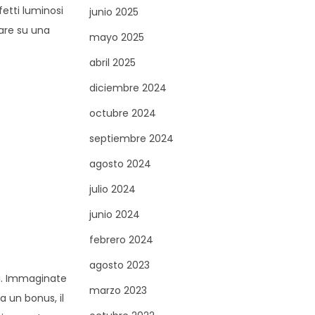
fetti luminosi
junio 2025
care su una
mayo 2025
abril 2025
diciembre 2024
octubre 2024
septiembre 2024
agosto 2024
julio 2024
junio 2024
febrero 2024
agosto 2023
ali. Immaginate
marzo 2023
a un bonus, il