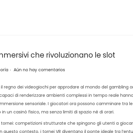
immersivi che rivoluzionano le slot
.
oría
Aún no hay comentarios
to il regno dei videogiochi per approdare al mondo del gambling o
d capaci di renderizzare ambienti complessi in tempo reale hann
 immersione sensoriale. I giocatori ora possono camminare tra le
 in un casinò fisico, ma senza limiti di spazio né di orari.
 tornei: competizioni strutturate che spingono gli utenti a giocar
 questo contesto, i tornei VR diventano il ponte ideale tra l’ent