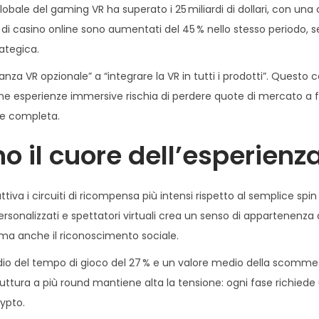
bale del gaming VR ha superato i 25 miliardi di dollari, con una 
i di casino online sono aumentati del 45 % nello stesso periodo, 
ategica.
anza VR opzionale” a “integrare la VR in tutti i prodotti”. Ques
ne esperienze immersive rischia di perdere quote di mercato a fa
ale completa.
no il cuore dell’esperienz
ttiva i circuiti di ricompensa più intensi rispetto al semplice spin
personalizzati e spettatori virtuali crea un senso di appartenenza
 ma anche il riconoscimento sociale.
edio del tempo di gioco del 27 % e un valore medio della scomm
 struttura a più round mantiene alta la tensione: ogni fase richied
rypto.