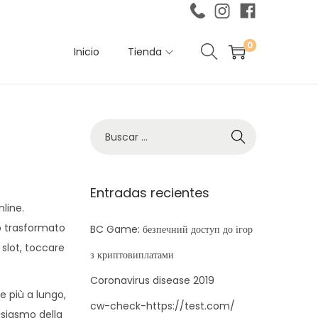
0
Inicio
Tienda
B
ú
s
q
Entradas recientes
nline.
u
o trasformato
e
BC Game: безпечний доступ до ігор
 slot, toccare
d
з криптовиплатами
a
Coronavirus disease 2019
p
e più a lungo,
cw-check-https://test.com/
a
usiasmo della