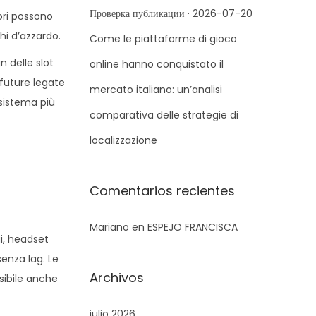
r
Проверка публикации · 2026-07-20
tori possono
a
chi d’azzardo.
Come le piattaforme di gioco
:
n delle slot
online hanno conquistato il
 future legate
mercato italiano: un’analisi
osistema più
comparativa delle strategie di
localizzazione
Comentarios recientes
Mariano
en
ESPEJO FRANCISCA
gi, headset
enza lag. Le
Archivos
sibile anche
julio 2026