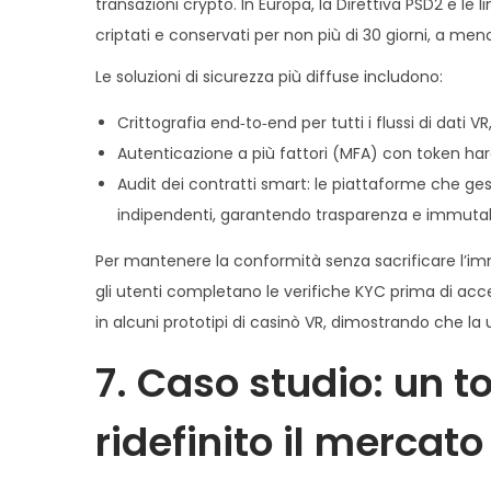
transazioni crypto. In Europa, la Direttiva PSD2 e l
criptati e conservati per non più di 30 giorni, a men
Le soluzioni di sicurezza più diffuse includono:
Crittografia end‑to‑end per tutti i flussi di dati 
Autenticazione a più fattori (MFA) con token hardw
Audit dei contratti smart: le piattaforme che ges
indipendenti, garantendo trasparenza e immutabi
Per mantenere la conformità senza sacrificare l’imm
gli utenti completano le verifiche KYC prima di acc
in alcuni prototipi di casinò VR, dimostrando che 
7. Caso studio: un t
ridefinito il mercato