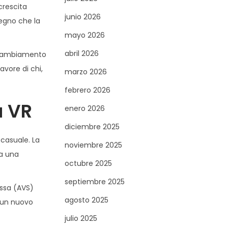
crescita
junio 2026
segno che la
mayo 2026
abril 2026
to cambiamento
vore di chi,
marzo 2026
febrero 2026
a VR
enero 2026
diciembre 2025
 casuale. La
noviembre 2025
 a una
octubre 2025
septiembre 2025
essa (AVS)
agosto 2025
e un nuovo
julio 2025