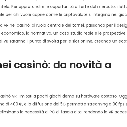
entela. Per approfondire le opportunità offerte dal mercato, i let
tile per chi vuole capire come le criptovalute si integrino nei gio
ella VR nei casinò, al ruolo centrale dei tornei, passando per il desig
to economico, la normativa, un caso studio reale e le prospettive
nei VR saranno il punto di svolta per le slot online, creando un ec
 nei casinò: da novità a
i casinò VR, limitati a pochi giochi demo su hardware costoso. Og
di 400 €, e la diffusione del 5G permette streaming a 90 fps s
liminano la necessità di PC di fascia alta, rendendo la VR acces