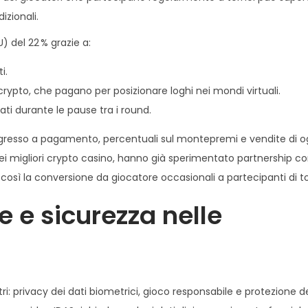
izionali.
) del 22 % grazie a:
i.
crypto, che pagano per posizionare loghi nei mondi virtuali.
ati durante le pause tra i round.
gresso a pagamento, percentuali sul montepremi e vendite di o
dei migliori crypto casino, hanno già sperimentato partnership 
così la conversione da giocatore occasionali a partecipanti di to
 e sicurezza nelle
i: privacy dei dati biometrici, gioco responsabile e protezione de