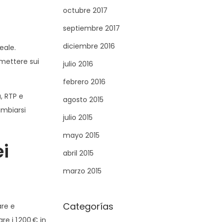
octubre 2017
septiembre 2017
diciembre 2016
eale.
mmettere sui
julio 2016
febrero 2016
, RTP e
agosto 2015
ambiarsi
julio 2015
mayo 2015
i
abril 2015
marzo 2015
Categorías
are e
e i 1 200 € in