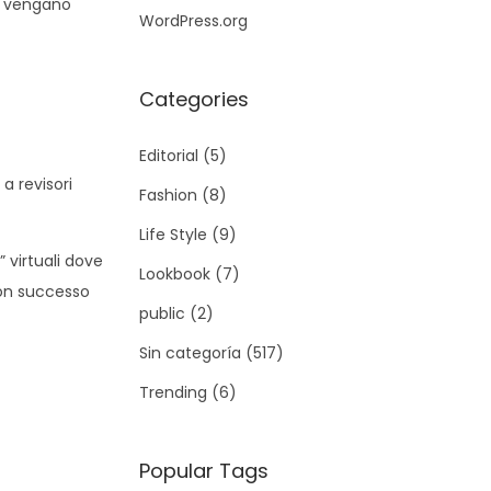
le vengano
WordPress.org
Categories
Editorial
(5)
a revisori
Fashion
(8)
Life Style
(9)
 virtuali dove
Lookbook
(7)
con successo
public
(2)
Sin categoría
(517)
Trending
(6)
Popular Tags