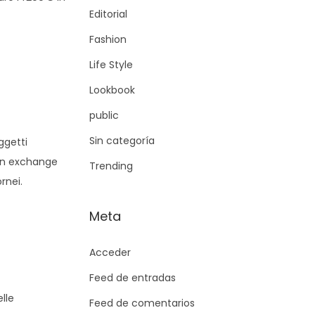
Editorial
Fashion
Life Style
Lookbook
public
Sin categoría
ggetti
con exchange
Trending
rnei.
Meta
Acceder
Feed de entradas
lle
Feed de comentarios