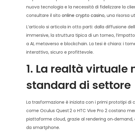
g
n
o
o
nuova tecnologia e la necessità di fidelizzare la cli
a
i
e
e
consultare il sito
online crypto casino
, una risorsa u
c
d
l
n
i
o
L’articolo si articola in otto parti: dalla diffusione d
ó
immersive, la struttura tipica di un torneo, l’impat
n
a AI, metaverso e blockchain. La tesi è chiara: i tor
interattivo, sicuro e profittevole.
1. La realtà virtuale
standard di settore
La trasformazione è iniziata con i primi prototipi d
come Oculus Quest 2 o HTC Vive Pro 2 costano meno 
piattaforme cloud, grazie al rendering on‑demand, e
da smartphone.