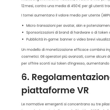
12 mesi, contro una media di 450 € per gli utenti trad
I tornei aumentano il valore medio per utente (ARPU
Micro‑transazioni per avatar, skin e potenziament
Sponsorizzazioni di brand di hardware o di token 
Pubblicità in‑game: banner o video brevi visualizz
Un modello di monetizzazione efficace combina in
cosmetici. Gli operatori più avanzati, come alcuni 
per offrire sconti sui token d’ingresso, aumentando 
6. Regolamentazione
piattaforme VR
Le normative emergenti si concentrano su tre pilastr