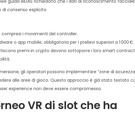
e linee guida eIDAS richiedono che i dati di riconoscimento faccia
o di consenso esplicito.
VR, compresi i movimenti del controller.
are o app mobile, obbligatoria per i prelievi superiori a 1 000 €.
tiscono premi in crypto devono sottoporre i loro smart contract 
lità.
ersione, gli operatori possono implementare “zone di sicurezza”
edere alle aree di gioco. Questo approccio è già stato testato 
la user experience non deve essere compromessa.
orneo VR di slot che ha