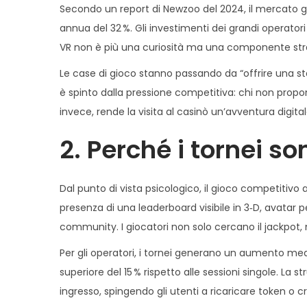
Secondo un report di Newzoo del 2024, il mercato glo
annua del 32 %. Gli investimenti dei grandi operator
VR non è più una curiosità ma una componente str
Le case di gioco stanno passando da “offrire una st
è spinto dalla pressione competitiva: chi non propo
invece, rende la visita al casinò un’avventura digit
2. Perché i tornei so
Dal punto di vista psicologico, il gioco competitivo a
presenza di una leaderboard visibile in 3‑D, avatar 
community. I giocatori non solo cercano il jackpot,
Per gli operatori, i tornei generano un aumento m
superiore del 15 % rispetto alle sessioni singole. La
ingresso, spingendo gli utenti a ricaricare token o c