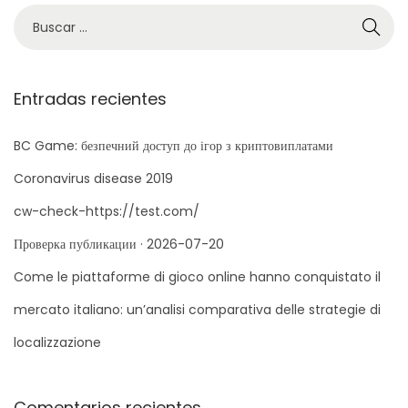
e
B
a
i
l
ú
c
d
s
i
o
q
ó
Entradas recientes
u
n
e
BC Game: безпечний доступ до ігор з криптовиплатами
d
Coronavirus disease 2019
a
cw-check-https://test.com/
p
Проверка публикации · 2026-07-20
a
r
Come le piattaforme di gioco online hanno conquistato il
a
mercato italiano: un’analisi comparativa delle strategie di
:
localizzazione
Comentarios recientes