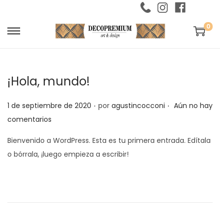
0
S
S
a
a
l
l
¡Hola, mundo!
t
t
a
a
.
.
P
1 de septiembre de 2020
por
agustincocconi
Aún no hay
r
r
u
comentarios
a
a
b
l
l
Bienvenido a WordPress. Esta es tu primera entrada. Edítala
l
a
c
o bórrala, ¡luego empieza a escribir!
i
n
o
c
a
n
a
v
t
d
e
e
o
g
n