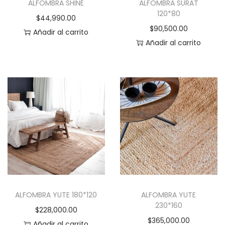
t
ALFOMBRA SHINE
ALFOMBRA SURAT
e
120*80
o
$
44,990.00
d
$
90,500.00
Añadir al carrito
e
Añadir al carrito
n
e
l
e
g
i
r
e
n
l
a
ALFOMBRA YUTE 180*120
ALFOMBRA YUTE
p
230*160
$
228,000.00
á
$
365,000.00
Añadir al carrito