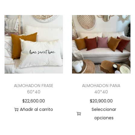
E
s
t
e
p
r
o
d
u
c
ALMOHADON FRASE
ALMOHADON PANA
t
60*40
40*40
o
$
22,600.00
$
20,900.00
t
Añadir al carrito
Seleccionar
i
opciones
e
E
n
s