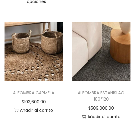
opciones
n
E
e
s
m
t
ú
e
l
p
t
r
i
o
p
d
l
u
e
c
s
ALFOMBRA CARMELA
ALFOMBRA ESTANISLAO
t
v
180*120
$
103,600.00
o
a
$
589,000.00
Añadir al carrito
t
r
Añadir al carrito
i
i
e
a