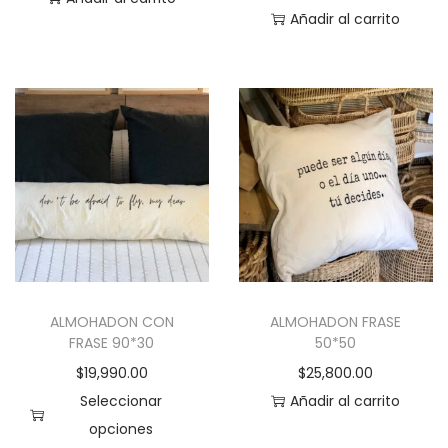
g
Añadir al carrito
i
n
a
d
e
p
r
o
d
u
c
ALMOHADON CON
ALMOHADON FRASE
FRASE 90*30
50*50
t
$
19,990.00
$
25,800.00
o
Seleccionar
Añadir al carrito
opciones