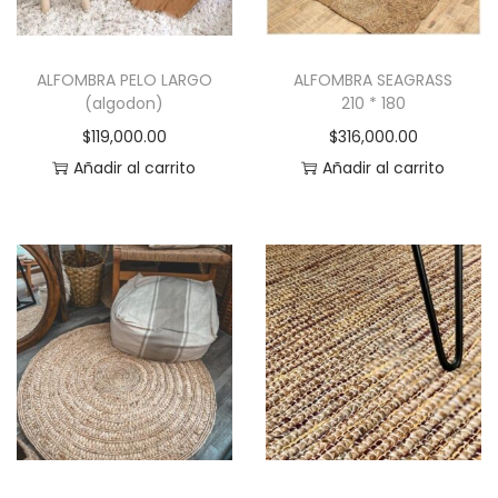
l
.
t
a
L
o
p
a
ALFOMBRA PELO LARGO
ALFOMBRA SEAGRASS
á
(algodon)
210 * 180
s
g
$
119,000.00
$
316,000.00
o
i
Añadir al carrito
Añadir al carrito
p
n
c
a
i
d
o
e
n
p
e
r
s
o
s
d
e
u
p
c
u