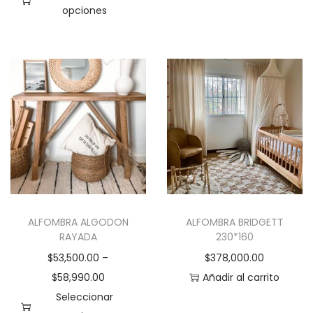
opciones
E
s
t
e
p
r
o
d
u
c
ALFOMBRA ALGODON
ALFOMBRA BRIDGETT
t
RAYADA
230*160
o
$
53,500.00
–
$
378,000.00
t
$
58,990.00
Añadir al carrito
i
Seleccionar
e