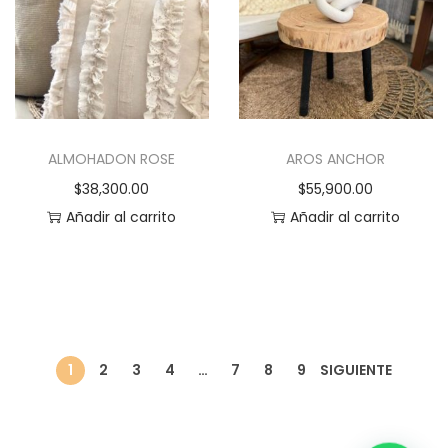
t
ú
e
l
s
t
.
i
L
p
a
ALMOHADON ROSE
AROS ANCHOR
l
s
$
38,300.00
$
55,900.00
e
o
Añadir al carrito
Añadir al carrito
s
p
v
c
a
i
r
o
i
n
a
1
2
3
4
…
7
8
9
SIGUIENTE
e
n
s
t
s
e