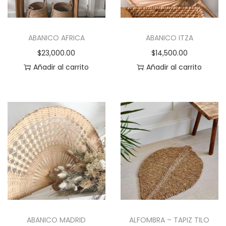
a
i
c
d
ABANICO AFRICA
ABANICO ITZA
i
o
ó
$
23,000.00
$
14,500.00
n
Añadir al carrito
Añadir al carrito
ABANICO MADRID
ALFOMBRA – TAPIZ TILO