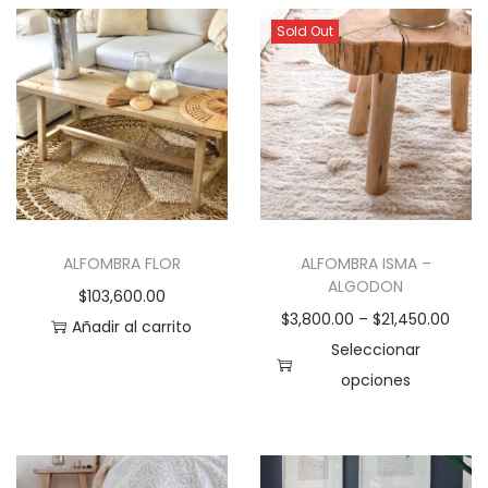
n
n
Sold Out
e
t
m
e
ú
s
l
.
t
L
i
a
p
s
l
o
ALFOMBRA FLOR
ALFOMBRA ISMA –
e
ALGODON
p
$
103,600.00
s
$
3,800.00
–
$
21,450.00
c
Añadir al carrito
v
Seleccionar
i
a
opciones
o
r
E
n
i
s
e
a
t
s