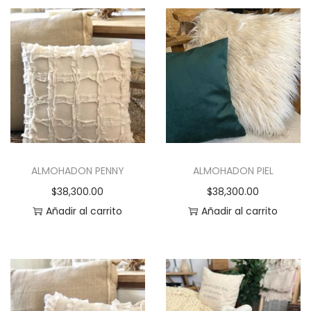
e
t
m
e
ú
p
l
r
t
o
i
d
p
u
l
c
e
ALMOHADON PENNY
ALMOHADON PIEL
t
s
$
38,300.00
$
38,300.00
o
v
Añadir al carrito
Añadir al carrito
t
a
i
r
e
i
n
a
e
n
m