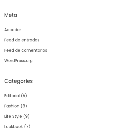
Meta
Acceder
Feed de entradas
Feed de comentarios
WordPress.org
Categories
Editorial
(5)
Fashion
(8)
Life Style
(9)
Lookbook
(7)