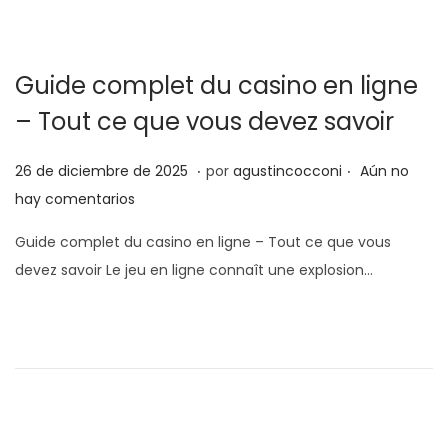
e
e
l
2
0
Guide complet du casino en ligne
2
– Tout ce que vous devez savoir
6
.
.
P
5
26 de diciembre de 2025
por
agustincocconi
Aún no
u
d
hay comentarios
b
e
Guide complet du casino en ligne – Tout ce que vous
l
a
devez savoir Le jeu en ligne connaît une explosion…
i
b
c
r
a
i
d
l
o
d
e
e