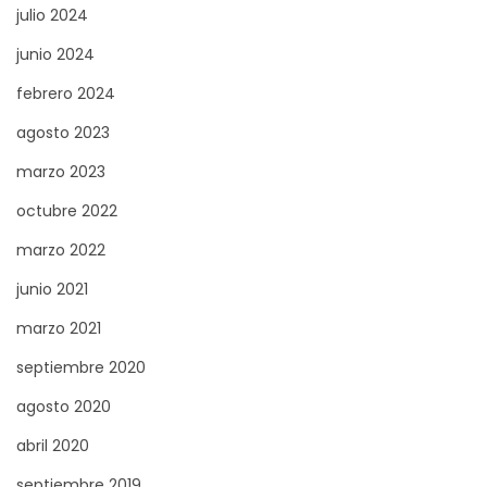
julio 2024
junio 2024
febrero 2024
agosto 2023
marzo 2023
octubre 2022
marzo 2022
junio 2021
marzo 2021
septiembre 2020
agosto 2020
abril 2020
septiembre 2019