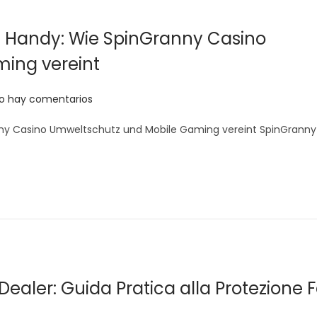
m Handy: Wie SpinGranny Casino
ing vereint
o hay comentarios
nny Casino Umweltschutz und Mobile Gaming vereint SpinGranny
 Dealer: Guida Pratica alla Protezione 