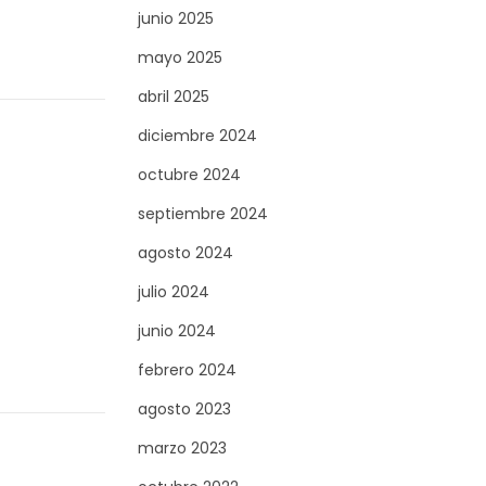
junio 2025
mayo 2025
abril 2025
diciembre 2024
octubre 2024
septiembre 2024
agosto 2024
julio 2024
junio 2024
febrero 2024
agosto 2023
marzo 2023