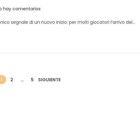
o hay comentarios
nico segnale di un nuovo inizio: per molti giocatori l’arrivo del…
1
2
…
5
SIGUIENTE