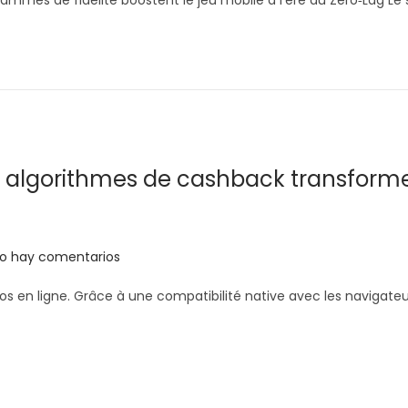
es de fidélité boostent le jeu mobile à l’ère du Zero‑Lag Le
s algorithmes de cashback transform
o hay comentarios
os en ligne. Grâce à une compatibilité native avec les navigate