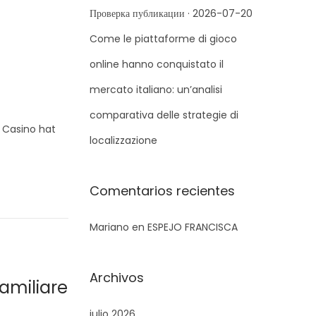
r
Проверка публикации · 2026-07-20
a
Come le piattaforme di gioco
:
online hanno conquistato il
mercato italiano: un’analisi
comparativa delle strategie di
 Casino hat
localizzazione
Comentarios recientes
Mariano
en
ESPEJO FRANCISCA
Archivos
Familiare
julio 2026