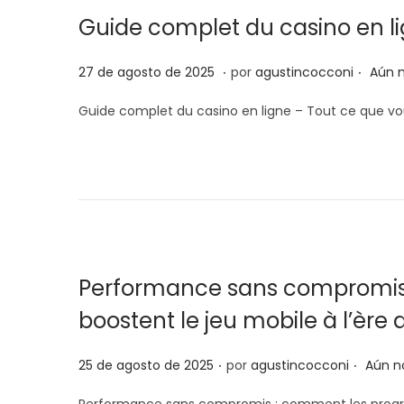
o
d
Guide complet du casino en li
e
e
l
2
.
.
P
2
27 de agosto de 2025
por
agustincocconi
Aún 
0
u
2
Guide complet du casino en ligne – Tout ce que v
2
b
d
6
l
e
i
a
c
b
a
r
d
i
o
l
Performance sans compromis 
e
d
boostent le jeu mobile à l’ère
l
e
2
.
.
P
25 de agosto de 2025
por
agustincocconi
Aún n
0
u
2