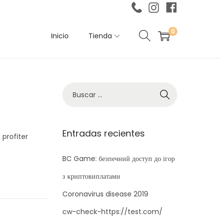
0
Inicio
Tienda
B
ú
s
q
Entradas recientes
 profiter
u
e
BC Game: безпечний доступ до ігор
d
з криптовиплатами
a
Coronavirus disease 2019
p
cw-check-https://test.com/
a