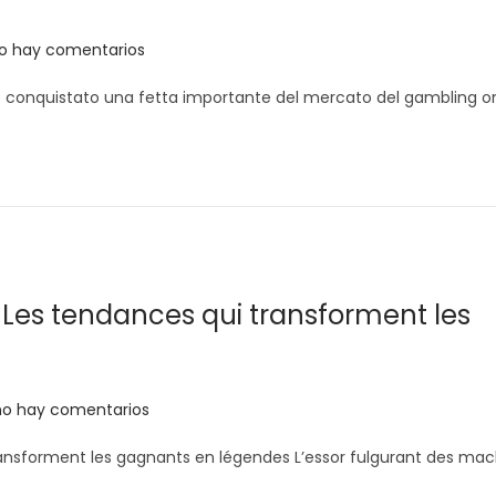
o hay comentarios
nno conquistato una fetta importante del mercato del gambling on
: Les tendances qui transforment les
no hay comentarios
transforment les gagnants en légendes L’essor fulgurant des mac