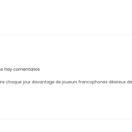
no hay comentarios
ttire chaque jour davantage de joueurs francophones désireux de