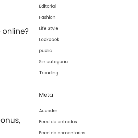
Editorial
Fashion
Life Style
ò online?
Lookbook
public
Sin categoría
Trending
Meta
Acceder
bonus,
Feed de entradas
Feed de comentarios