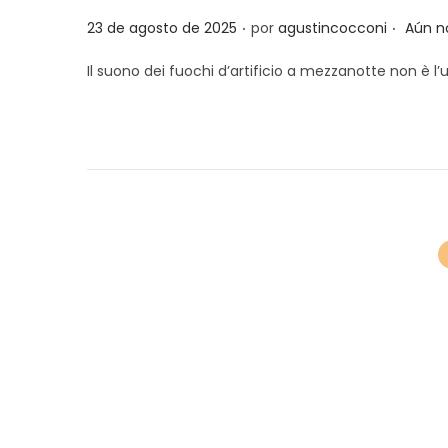
.
.
P
23 de agosto de 2025
por
agustincocconi
Aún n
u
Il suono dei fuochi d’artificio a mezzanotte non è l’u
b
l
i
c
a
d
P
o
e
a
l
g
i