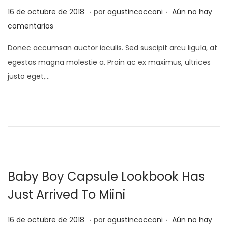
e
.
.
P
1
16 de octubre de 2018
por
agustincocconi
Aún no hay
2
u
d
comentarios
0
b
e
2
Donec accumsan auctor iaculis. Sed suscipit arcu ligula, at
l
s
0
egestas magna molestie a. Proin ac ex maximus, ultrices
i
e
justo eget,…
c
p
a
t
d
i
o
e
e
m
l
b
r
Baby Boy Capsule Lookbook Has
e
Just Arrived To Miini
d
e
.
.
P
1
16 de octubre de 2018
por
agustincocconi
Aún no hay
2