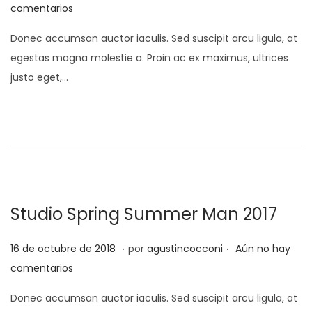
u
d
comentarios
0
b
e
2
Donec accumsan auctor iaculis. Sed suscipit arcu ligula, at
l
s
0
egestas magna molestie a. Proin ac ex maximus, ultrices
i
e
justo eget,…
c
p
a
t
d
i
o
e
e
m
l
b
r
Studio Spring Summer Man 2017
e
d
.
.
P
1
16 de octubre de 2018
por
agustincocconi
Aún no hay
e
u
d
comentarios
2
b
e
Donec accumsan auctor iaculis. Sed suscipit arcu ligula, at
0
l
s