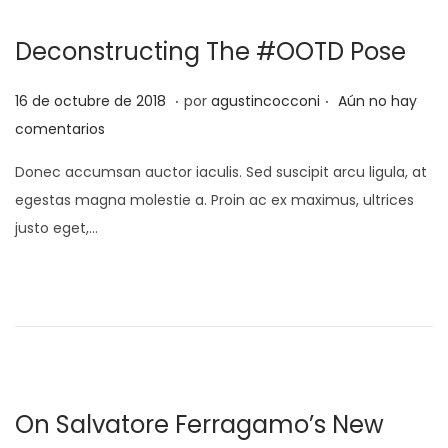
l
b
r
Deconstructing The #OOTD Pose
e
d
.
.
P
1
16 de octubre de 2018
por
agustincocconi
Aún no hay
e
u
d
comentarios
2
b
e
Donec accumsan auctor iaculis. Sed suscipit arcu ligula, at
0
l
s
egestas magna molestie a. Proin ac ex maximus, ultrices
2
i
e
justo eget,…
0
c
p
a
t
d
i
o
e
e
m
l
b
r
On Salvatore Ferragamo’s New
e