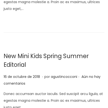
egestas magna molestie a. Proin ac ex maximus, ultrices
2
i
e
justo eget,…
0
c
p
a
t
d
i
o
e
e
m
l
b
r
New Mini Kids Spring Summer
e
Editorial
d
e
.
.
P
1
16 de octubre de 2018
por
agustincocconi
Aún no hay
2
u
d
comentarios
0
b
e
2
Donec accumsan auctor iaculis. Sed suscipit arcu ligula, at
l
s
0
egestas magna molestie a. Proin ac ex maximus, ultrices
i
e
justo eget,…