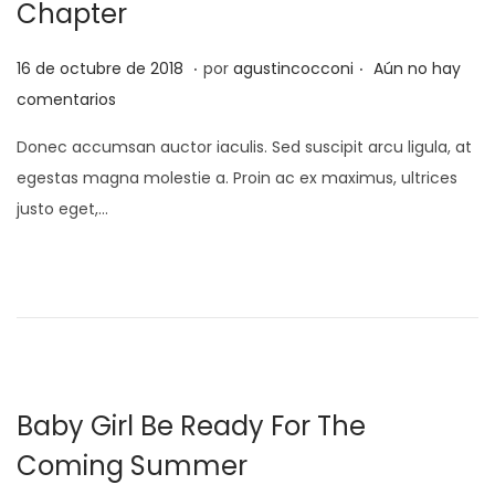
Chapter
d
e
.
.
P
1
16 de octubre de 2018
por
agustincocconi
Aún no hay
2
u
d
comentarios
0
b
e
2
Donec accumsan auctor iaculis. Sed suscipit arcu ligula, at
l
s
0
egestas magna molestie a. Proin ac ex maximus, ultrices
i
e
justo eget,…
c
p
a
t
d
i
o
e
e
m
l
b
r
Baby Girl Be Ready For The
e
Coming Summer
d