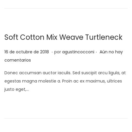
a
i
o
e
c
d
e
m
i
o
l
b
ó
r
Soft Cotton Mix Weave Turtleneck
n
e
d
.
.
P
1
16 de octubre de 2018
por
agustincocconi
Aún no hay
e
u
d
comentarios
2
b
e
Donec accumsan auctor iaculis. Sed suscipit arcu ligula, at
0
l
s
egestas magna molestie a. Proin ac ex maximus, ultrices
2
i
e
justo eget,…
0
c
p
a
t
d
i
o
e
e
m