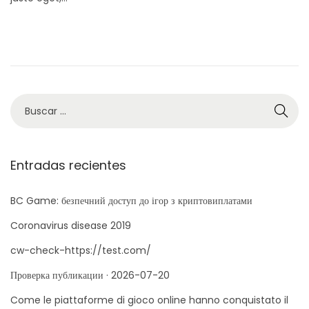
c
p
a
t
d
i
o
e
e
m
l
b
B
r
ú
e
s
d
q
Entradas recientes
e
u
2
e
BC Game: безпечний доступ до ігор з криптовиплатами
0
d
Coronavirus disease 2019
2
a
cw-check-https://test.com/
0
p
Проверка публикации · 2026-07-20
a
r
Come le piattaforme di gioco online hanno conquistato il