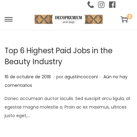
0
S
S
a
a
l
l
Top 6 Highest Paid Jobs in the
t
t
a
a
Beauty Industry
r
r
.
.
a
a
P
1
16 de octubre de 2018
por
agustincocconi
Aún no hay
l
l
u
d
comentarios
a
c
b
e
Donec accumsan auctor iaculis. Sed suscipit arcu ligula, at
n
o
l
s
egestas magna molestie a. Proin ac ex maximus, ultrices
a
n
i
e
justo eget,…
v
t
c
p
e
e
a
t
g
n
d
i