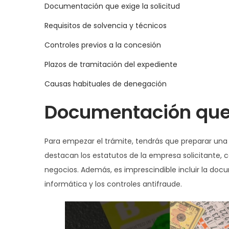
g
n
Documentación que exige la solicitud
d
i
d
a
i
o
o
o
Requisitos de solvencia y técnicos
c
d
e
d
e
i
o
Controles previos a la concesión
l
e
n
ó
Plazos de tramitación del expediente
2
n
0
Causas habituales de denegación
2
Documentación que e
6
Para empezar el trámite, tendrás que preparar una 
destacan los estatutos de la empresa solicitante, 
negocios. Además, es imprescindible incluir la doc
informática y los controles antifraude.