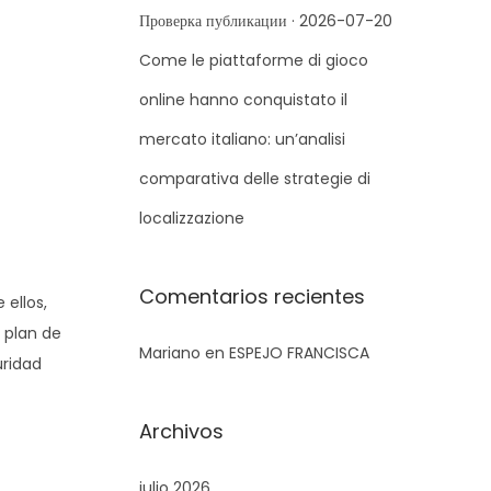
r
Проверка публикации · 2026-07-20
a
Come le piattaforme di gioco
:
online hanno conquistato il
mercato italiano: un’analisi
comparativa delle strategie di
localizzazione
Comentarios recientes
 ellos,
 plan de
Mariano
en
ESPEJO FRANCISCA
uridad
Archivos
julio 2026