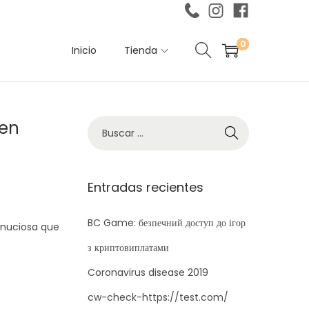
0
Inicio
Tienda
 en
B
ú
s
q
Entradas recientes
u
e
BC Game: безпечний доступ до ігор
minuciosa que
d
з криптовиплатами
a
Coronavirus disease 2019
p
cw-check-https://test.com/
a