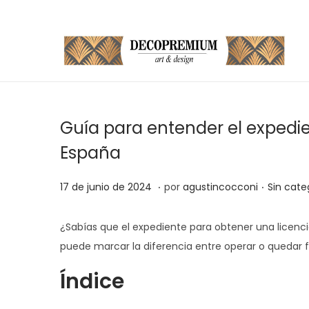
S
S
a
a
l
l
t
t
Guía para entender el expedie
a
a
España
r
r
a
a
.
.
P
1
P
17 de junio de 2024
por
agustincocconi
Sin cate
l
l
u
2
u
a
c
b
d
b
¿Sabías que el expediente para obtener una licenci
n
o
l
e
l
puede marcar la diferencia entre operar o quedar 
a
n
i
j
i
v
t
Índice
c
u
c
e
e
a
n
a