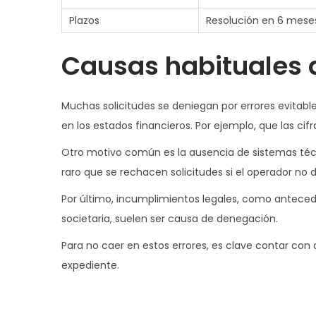
Plazos
Resolución en 6 mes
Causas habituales 
Muchas solicitudes se deniegan por errores evitab
en los estados financieros. Por ejemplo, que las cif
Otro motivo común es la ausencia de sistemas técn
raro que se rechacen solicitudes si el operador n
Por último, incumplimientos legales, como antecede
societaria, suelen ser causa de denegación.
Para no caer en estos errores, es clave contar con 
expediente.
N
E
E
n
l