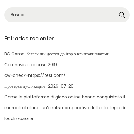
d
e
i
B
e
ú
n
n
s
t
q
Entradas recientes
t
e
u
q
e
BC Game: безпечний доступ до ігор з криптовиплатами
r
u
d
Coronavirus disease 2019
e
a
a
cw-check-https://test.com/
r
p
e
Проверка публикации · 2026-07-20
a
d
v
r
Come le piattaforme di gioco online hanno conquistato il
i
a
a
mercato italiano: un’analisi comparativa delle strategie di
s
:
localizzazione
a
s
e