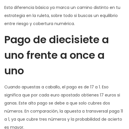
Esta diferencia básica ya marca un camino distinto en tu
estrategia en la ruleta, sobre todo si buscas un equilibrio
entre riesgo y cobertura numérica.
Pago de diecisiete a
uno frente a once a
uno
Cuando apuestas a caballo, el pago es de 17 a 1. Eso
significa que por cada euro apostado obtienes 17 euros si
ganas. Este alto pago se debe a que solo cubres dos
números. En comparación, la apuesta a transversal paga 11
a 1, ya que cubre tres números y la probabilidad de acierto
es mayor.