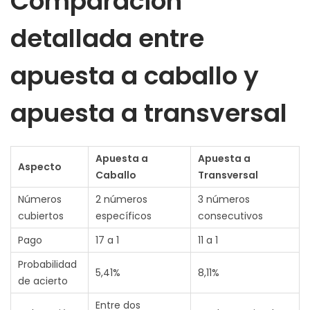
Comparación
detallada entre
apuesta a caballo y
apuesta a transversal
Apuesta a
Apuesta a
Aspecto
Caballo
Transversal
Números
2 números
3 números
cubiertos
específicos
consecutivos
Pago
17 a 1
11 a 1
Probabilidad
5,41%
8,11%
de acierto
Entre dos