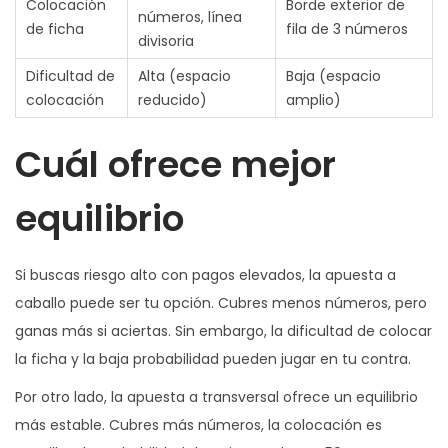
Colocación
Borde exterior de
números, línea
de ficha
fila de 3 números
divisoria
Dificultad de
Alta (espacio
Baja (espacio
colocación
reducido)
amplio)
Cuál ofrece mejor
equilibrio
Si buscas riesgo alto con pagos elevados, la apuesta a
caballo puede ser tu opción. Cubres menos números, pero
ganas más si aciertas. Sin embargo, la dificultad de colocar
la ficha y la baja probabilidad pueden jugar en tu contra.
Por otro lado, la apuesta a transversal ofrece un equilibrio
más estable. Cubres más números, la colocación es