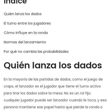
Índice
a
i
a
a
i
d
o
d
c
d
Quién lanza los dados
o
d
o
i
o
e
e
e
El turno entre los jugadores
ó
l
2
n
n
Cómo influye en la ronda
0
Normas del lanzamiento
2
6
Por qué no cambia las probabilidades
Quién lanza los dados
En la mayoría de las partidas de dados, como el juego de
craps, el lanzador es el jugador que tiene el turno activo
para tirar los dados sobre la mesa. No es un rol fijo;
cualquier jugador puede ser lanzador cuando le toca, y esa
persona mantiene ese papel hasta que pierde la ronda o