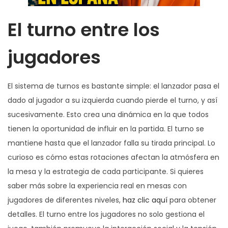
El turno entre los
jugadores
El sistema de turnos es bastante simple: el lanzador pasa el
dado al jugador a su izquierda cuando pierde el turno, y así
sucesivamente. Esto crea una dinámica en la que todos
tienen la oportunidad de influir en la partida. El turno se
mantiene hasta que el lanzador falla su tirada principal. Lo
curioso es cómo estas rotaciones afectan la atmósfera en
la mesa y la estrategia de cada participante. Si quieres
saber más sobre la experiencia real en mesas con
jugadores de diferentes niveles,
haz clic aquí
para obtener
detalles. El turno entre los jugadores no solo gestiona el