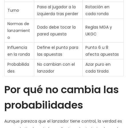
Pasa al jugador a la
Rotación en
Turno
izquierda tras perder
cada ronda
Normas de
Dado debe tocar la
Reglas MGA y
lanzamient
pared opuesta
UKGC
o
Influencia
Define el punto para
Punto 6 u 8
en la ronda
las apuestas
afecta apuestas
Probabilida
No cambian con el
Azar puro en
des
lanzador
cada tirada
Por qué no cambia las
probabilidades
Aunque parezca que el lanzador tiene control, la verdad es