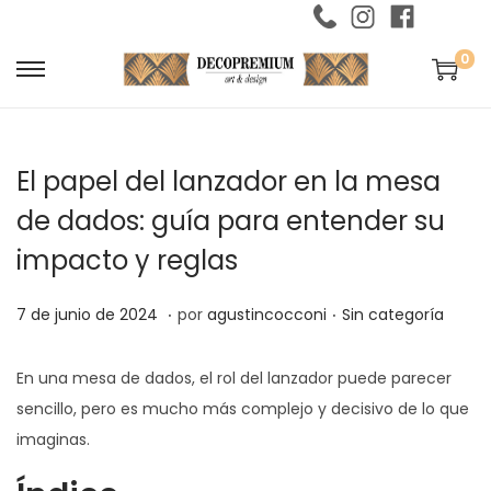
0
S
S
a
a
l
l
El papel del lanzador en la mesa
t
t
a
a
de dados: guía para entender su
r
r
impacto y reglas
a
a
l
l
.
.
P
9
P
7 de junio de 2024
por
agustincocconi
Sin categoría
a
c
u
d
u
n
o
b
e
b
En una mesa de dados, el rol del lanzador puede parecer
a
n
l
j
l
sencillo, pero es mucho más complejo y decisivo de lo que
v
t
i
u
i
imaginas.
e
e
c
n
c
g
n