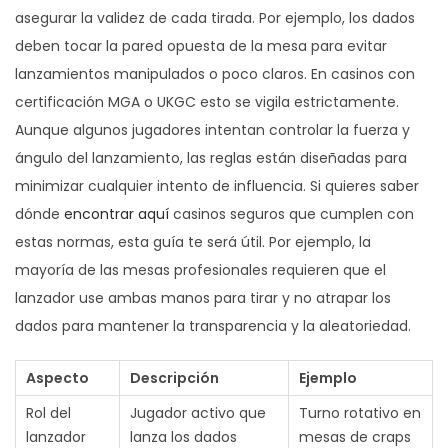
asegurar la validez de cada tirada. Por ejemplo, los dados
deben tocar la pared opuesta de la mesa para evitar
lanzamientos manipulados o poco claros. En casinos con
certificación MGA o UKGC esto se vigila estrictamente.
Aunque algunos jugadores intentan controlar la fuerza y
ángulo del lanzamiento, las reglas están diseñadas para
minimizar cualquier intento de influencia. Si quieres saber
dónde
encontrar aquí
casinos seguros que cumplen con
estas normas, esta guía te será útil. Por ejemplo, la
mayoría de las mesas profesionales requieren que el
lanzador use ambas manos para tirar y no atrapar los
dados para mantener la transparencia y la aleatoriedad.
Aspecto
Descripción
Ejemplo
Rol del
Jugador activo que
Turno rotativo en
lanzador
lanza los dados
mesas de craps