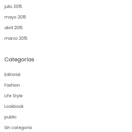
g
julio 2015
u
mayo 2015
í
abril 2015
a
p
marzo 2015
a
r
Categorías
a
e
Editorial
n
Fashion
t
e
Life Style
n
Lookbook
d
public
e
Sin categoría
r