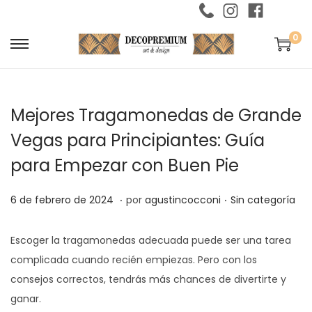
0
S
S
a
a
l
l
Mejores Tragamonedas de Grande
t
t
a
a
Vegas para Principiantes: Guía
r
r
para Empezar con Buen Pie
a
a
l
l
.
.
P
2
P
6 de febrero de 2024
por
agustincocconi
Sin categoría
a
c
u
6
u
n
o
b
d
b
Escoger la tragamonedas adecuada puede ser una tarea
a
n
l
e
l
complicada cuando recién empiezas. Pero con los
v
t
i
a
i
consejos correctos, tendrás más chances de divertirte y
e
e
c
b
c
ganar.
g
n