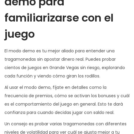
demo para
familiarizarse con el
juego
El modo demo es tu mejor aliado para entender una
tragamonedas sin apostar dinero real. Puedes probar
cientos de juegos en Grande Vegas sin riesgo, explorando
cada función y viendo cómo giran los rodillos.
Al usar el modo demo, fíjate en detalles como la
frecuencia de premios, cómo se activan los bonuses y cuál
es el comportamiento del juego en general. Esto te dará
confianza para cuando decidas jugar con saldo real.
Un consejo es probar varias tragamonedas con diferentes
niveles de volatilidad para ver cuál se ajusta mejor a tu