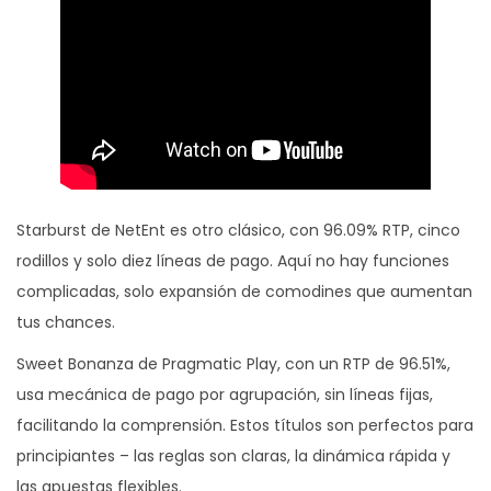
Starburst de NetEnt es otro clásico, con 96.09% RTP, cinco
rodillos y solo diez líneas de pago. Aquí no hay funciones
complicadas, solo expansión de comodines que aumentan
tus chances.
Sweet Bonanza de Pragmatic Play, con un RTP de 96.51%,
usa mecánica de pago por agrupación, sin líneas fijas,
facilitando la comprensión. Estos títulos son perfectos para
principiantes – las reglas son claras, la dinámica rápida y
las apuestas flexibles.