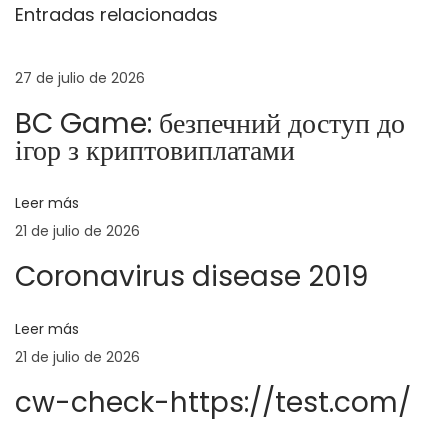
Entradas relacionadas
d
o
e
a
n
a
f
27 de julio de 2026
g
n
i
BC Game: безпечний доступ до
t
r
a
ігор з криптовиплатами
e
m
r
a
c
Leer más
i
l
21 de julio de 2026
o
a
i
r
r
Coronavirus disease 2019
:
e
ó
d
Leer más
u
n
21 de julio de 2026
n
cw-check-https://test.com/
a
d
r