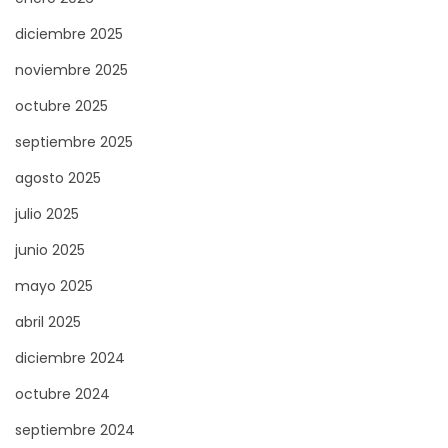
t
diciembre 2025
e
noviembre 2025
n
d
octubre 2025
e
septiembre 2025
r
agosto 2025
c
a
julio 2025
d
junio 2025
a
mayo 2025
p
abril 2025
a
s
diciembre 2024
o
octubre 2024
S
E
septiembre 2024
i
l