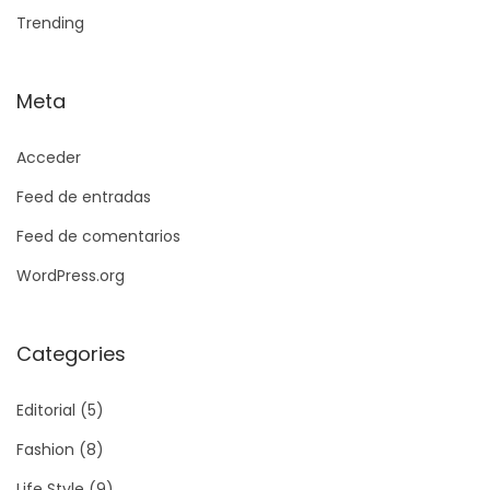
s
Trending
u
i
Meta
m
p
Acceder
a
Feed de entradas
c
t
Feed de comentarios
o
WordPress.org
y
r
Categories
e
g
Editorial
(5)
l
a
Fashion
(8)
s
Life Style
(9)