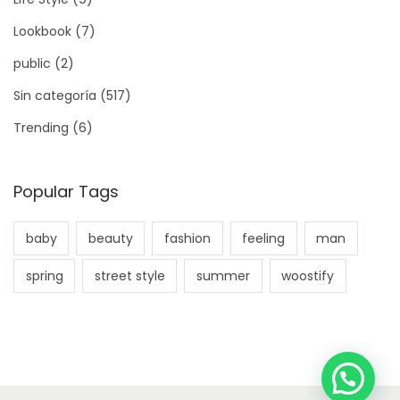
Lookbook
(7)
public
(2)
Sin categoría
(517)
Trending
(6)
Popular Tags
baby
beauty
fashion
feeling
man
spring
street style
summer
woostify