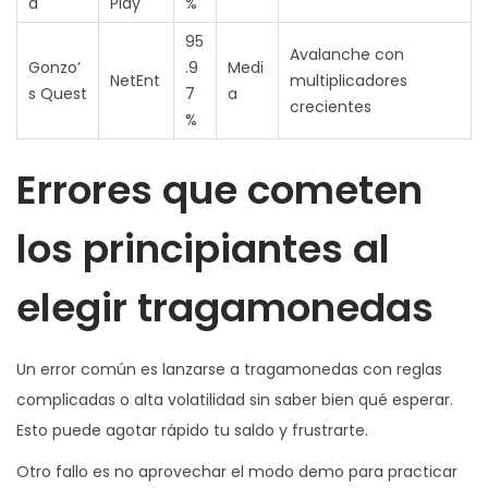
a
Play
%
95
Avalanche con
Gonzo’
.9
Medi
NetEnt
multiplicadores
s Quest
7
a
crecientes
%
Errores que cometen
los principiantes al
elegir tragamonedas
Un error común es lanzarse a tragamonedas con reglas
complicadas o alta volatilidad sin saber bien qué esperar.
Esto puede agotar rápido tu saldo y frustrarte.
Otro fallo es no aprovechar el modo demo para practicar