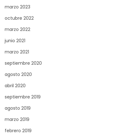
n
marzo 2023
o
octubre 2022
w
marzo 2022
o
c
junio 2021
z
marzo 2021
e
septiembre 2020
s
agosto 2020
n
o
abril 2020
ś
septiembre 2019
ć
agosto 2019
S
S
i
t
marzo 2019
g
r
febrero 2019
u
a