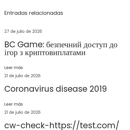
v
a
l
Entradas relacionadas
d
n
e
a
a
a
p
27 de julio de 2026
g
n
r
BC Game: безпечний доступ до
t
z
a
ігор з криптовиплатами
e
e
r
w
c
Leer más
i
a
21 de julio de 2026
o
g
i
r
a
Coronavirus disease 2019
:
:
ó
D
Leer más
l
n
21 de julio de 2026
a
cw-check-https://test.com/
c