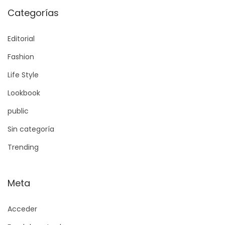
m
Categorías
a
s
Editorial
s
Fashion
i
Life Style
m
i
Lookbook
z
public
z
Sin categoría
a
Trending
r
e
l
Meta
e
v
Acceder
i