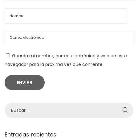
n
s
l
i
n
e
p
Guarda mi nombre, correo electrónico y web en este
r
navegador para la próxima vez que comente.
z
e
w
y
ż
B
s
ú
z
s
a
q
Entradas recientes
t