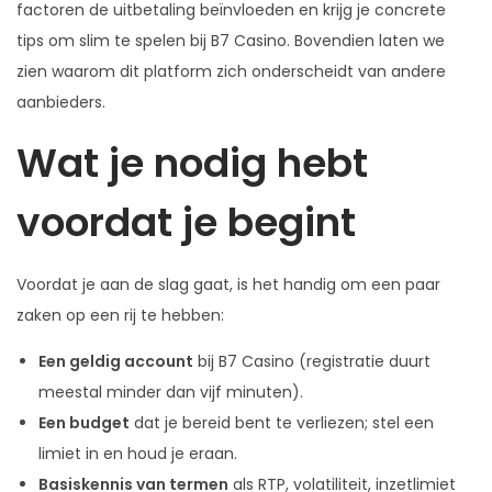
a
a
factoren de uitbetaling beïnvloeden en krijg je concrete
a
i
d
d
tips om slim te spelen bij B7 Casino. Bovendien laten we
c
d
o
o
zien waarom dit platform zich onderscheidt van andere
i
o
e
e
aanbieders.
ó
l
n
n
Wat je nodig hebt
voordat je begint
Voordat je aan de slag gaat, is het handig om een paar
zaken op een rij te hebben:
Een geldig account
bij B7 Casino (registratie duurt
meestal minder dan vijf minuten).
Een budget
dat je bereid bent te verliezen; stel een
limiet in en houd je eraan.
Basiskennis van termen
als RTP, volatiliteit, inzetlimiet