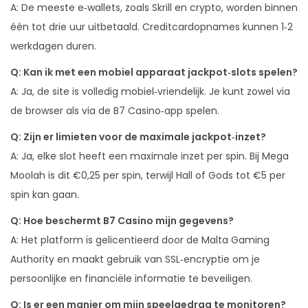
A: De meeste e‑wallets, zoals Skrill en crypto, worden binnen
één tot drie uur uitbetaald. Creditcardopnames kunnen 1‑2
werkdagen duren.
Q: Kan ik met een mobiel apparaat jackpot‑slots spelen?
A: Ja, de site is volledig mobiel‑vriendelijk. Je kunt zowel via
de browser als via de B7 Casino‑app spelen.
Q: Zijn er limieten voor de maximale jackpot‑inzet?
A: Ja, elke slot heeft een maximale inzet per spin. Bij Mega
Moolah is dit €0,25 per spin, terwijl Hall of Gods tot €5 per
spin kan gaan.
Q: Hoe beschermt B7 Casino mijn gegevens?
A: Het platform is gelicentieerd door de Malta Gaming
Authority en maakt gebruik van SSL‑encryptie om je
persoonlijke en financiële informatie te beveiligen.
Q: Is er een manier om mijn speelgedrag te monitoren?