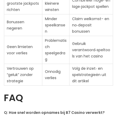
Combineer hoge‑ en
grootste jackpots
kleinere
lage‑jackpot spellen
richten
winsten
Minder
Claim welkomst- en
Bonussen
speelkanse
no‑deposit
negeren
n
bonussen
Problematis
Gebruik
Geen limieten
ch
verantwoord‑speltoo
voor verlies
speelgedra
ls van het casino
g
Vertrouwen op
Volg de inzet‑ en
Onnodig
“geluk” zonder
spelstrategieën uit
verlies
strategie
dit artikel
FAQ
Q: Hoe snel worden opnames bij B7 Casino verwerkt?