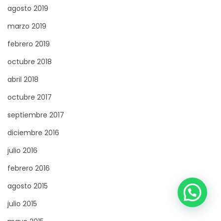
agosto 2019
t
e
marzo 2019
v
febrero 2019
o
octubre 2018
u
abril 2018
s
r
octubre 2017
a
septiembre 2017
p
diciembre 2016
p
o
julio 2016
r
febrero 2016
t
agosto 2015
e
julio 2015
l
e