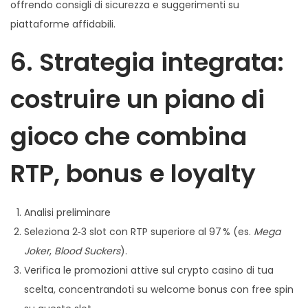
offrendo consigli di sicurezza e suggerimenti su
piattaforme affidabili.
6. Strategia integrata:
costruire un piano di
gioco che combina
RTP, bonus e loyalty
Analisi preliminare
Seleziona 2‑3 slot con RTP superiore al 97 % (es.
Mega
Joker
,
Blood Suckers
).
Verifica le promozioni attive sul crypto casino di tua
scelta, concentrandoti su welcome bonus con free spin