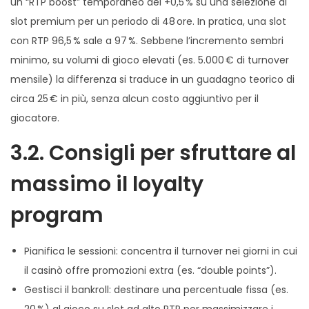
un “RTP boost” temporaneo del +0,5 % su una selezione di
slot premium per un periodo di 48 ore. In pratica, una slot
con RTP 96,5 % sale a 97 %. Sebbene l’incremento sembri
minimo, su volumi di gioco elevati (es. 5.000 € di turnover
mensile) la differenza si traduce in un guadagno teorico di
circa 25 € in più, senza alcun costo aggiuntivo per il
giocatore.
3.2. Consigli per sfruttare al
massimo il loyalty
program
Pianifica le sessioni: concentra il turnover nei giorni in cui
il casinò offre promozioni extra (es. “double points”).
Gestisci il bankroll: destinare una percentuale fissa (es.