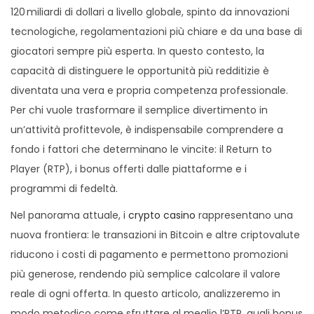
c
c
120 miliardi di dollari a livello globale, spinto da innovazioni
a
i
a
a
tecnologiche, regolamentazioni più chiare e da una base di
c
d
d
d
giocatori sempre più esperta. In questo contesto, la
i
o
o
o
capacità di distinguere le opportunità più redditizie è
ó
e
e
diventata una vera e propria competenza professionale.
n
l
n
Per chi vuole trasformare il semplice divertimento in
un’attività profittevole, è indispensabile comprendere a
fondo i fattori che determinano le vincite: il Return to
Player (RTP), i bonus offerti dalle piattaforme e i
programmi di fedeltà.
Nel panorama attuale, i
crypto casino
rappresentano una
nuova frontiera: le transazioni in Bitcoin e altre criptovalute
riducono i costi di pagamento e permettono promozioni
più generose, rendendo più semplice calcolare il valore
reale di ogni offerta. In questo articolo, analizzeremo in
modo metodico come sfruttare al meglio l’RTP, quali bonus