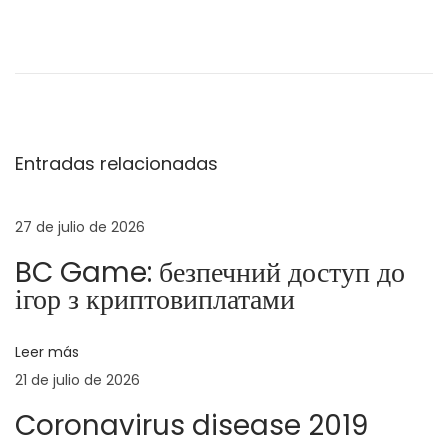
N
E
D
n
e
a
t
w
r
i
v
a
s
Entradas relacionadas
d
k
e
a
u
a
n
27 de julio de 2026
g
n
d
BC Game: безпечний доступ до
t
e
a
ігор з криптовиплатами
e
a
r
c
c
Leer más
i
h
21 de julio de 2026
o
t
i
r
e
Coronavirus disease 2019
:
r