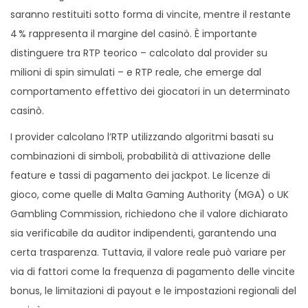
saranno restituiti sotto forma di vincite, mentre il restante
4 % rappresenta il margine del casinò. È importante
distinguere tra RTP teorico – calcolato dal provider su
milioni di spin simulati – e RTP reale, che emerge dal
comportamento effettivo dei giocatori in un determinato
casinò.
I provider calcolano l’RTP utilizzando algoritmi basati su
combinazioni di simboli, probabilità di attivazione delle
feature e tassi di pagamento dei jackpot. Le licenze di
gioco, come quelle di Malta Gaming Authority (MGA) o UK
Gambling Commission, richiedono che il valore dichiarato
sia verificabile da auditor indipendenti, garantendo una
certa trasparenza. Tuttavia, il valore reale può variare per
via di fattori come la frequenza di pagamento delle vincite
bonus, le limitazioni di payout e le impostazioni regionali del