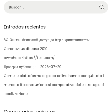
B
a
ú
k
s
t
q
Entradas recientes
i
u
s
e
BC Game: безпечний доступ до ігор з криптовиплатами
c
d
h
Coronavirus disease 2019
a
e
cw-check-https://test.com/
p
g
Проверка публикации · 2026-07-20
a
i
r
Come le piattaforme di gioco online hanno conquistato il
d
a
s
mercato italiano: un’analisi comparativa delle strategie di
:
S
C
localizzazione
i
a
g
s
u
h
Comentarios recientes