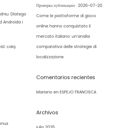
r
Проверка публикации · 2026-07-20
a
dniu. Dlatego
Come le piattaforme di gioco
:
d Androida i
online hanno conquistato il
mercato italiano: un’analisi
eść całą
comparativa delle strategie di
localizzazione
Comentarios recientes
Mariano
en
ESPEJO FRANCISCA
Archivos
onus
julio 2026