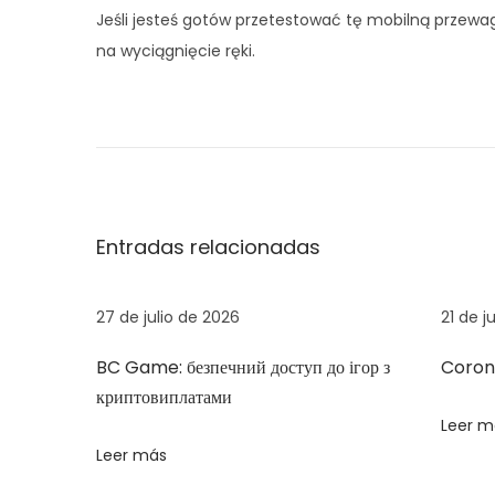
Jeśli jesteś gotów przetestować tę mobilną przewa
na wyciągnięcie ręki.
N
E
N
n
a
a
t
a
r
d
v
a
l
Entradas relacionadas
d
o
e
a
z
a
e
27 de julio de 2026
21 de j
g
n
G
BC Game: безпечний доступ до ігор з
Corona
t
a
a
криптовиплатами
e
m
Leer m
r
i
c
Leer más
i
n
o