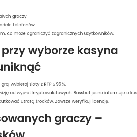
łych graczy.
modele telefonów.
kim, co może ograniczyć zagranicznych użytkowników.
i przy wyborze kasyna
 uniknąć
rą; wybieraj sloty z RTP ≥ 95 %.
owizję od wypłat kryptowalutowych. Bassbet jasno informuje o ko
skutkować utratą środków. Zawsze weryfikuj licencję.
sowanych graczy –
sków