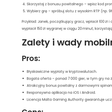
Skorzystaj z bonusu powitalnego – wpisz kod pr
Wybierz grę – spróbuj slotu z wysokim RTP (np. 96
Przykład: Janek, początkujący gracz, wpłacił 100 zł 
wypłacił 150 zł wygranej w ciągu 20 minut, korzysta
Zalety i wady mobi
Pros:
Błyskawiczne wypłaty w kryptowalutach.
Bogata oferta – ponad 7 000 gier, w tym gry na 
Atrakcyjny bonus powitalny z darmowymi spinam
Responsywna aplikacja na iOS i Android.
Licencja Malta Gaming Authority gwarantuje ucz