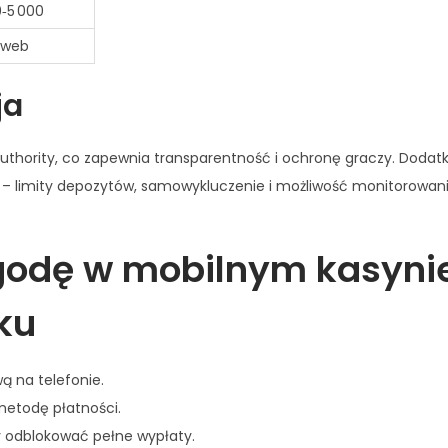
‑5 000
 web
ja
Authority, co zapewnia transparentność i ochronę graczy. Doda
y – limity depozytów, samowykluczenie i możliwość monitorowan
godę w mobilnym kasyni
ku
ą na telefonie.
 metodę płatności.
y odblokować pełne wypłaty.