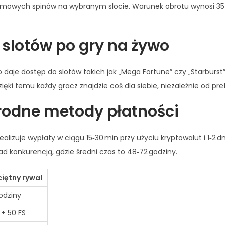
armowych spinów na wybranym slocie. Warunek obrotu wynosi 35×
 slotów po gry na żywo
aje dostęp do slotów takich jak „Mega Fortune” czy „Starburst”,
ięki temu każdy gracz znajdzie coś dla siebie, niezależnie od pref
orodne metody płatności
alizuje wypłaty w ciągu 15‑30 min przy użyciu kryptowalut i 1‑2 dn
 konkurencją, gdzie średni czas to 48‑72 godziny.
ciętny rywal
odziny
 + 50 FS