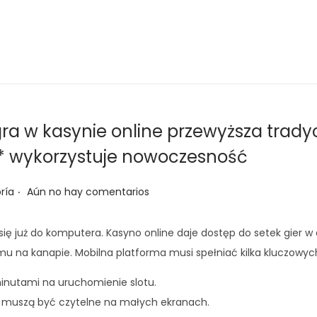
ra w kasynie online przewyższa trady
o** wykorzystuje nowoczesność
.
ría
Aún no hay comentarios
się już do komputera. Kasyno online daje dostęp do setek gier 
omu na kanapie. Mobilna platforma musi spełniać kilka kluczow
inutami na uruchomienie slotu.
we muszą być czytelne na małych ekranach.