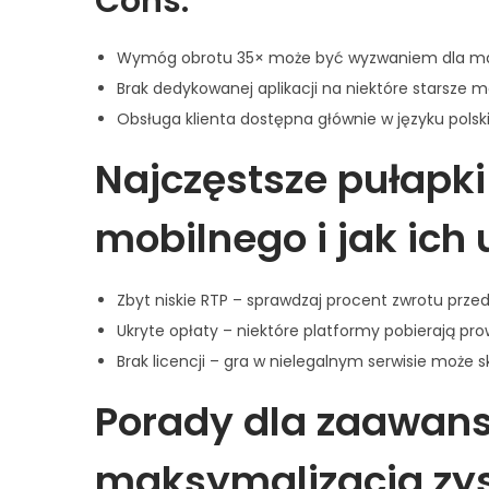
Cons:
Wymóg obrotu 35× może być wyzwaniem dla ma
Brak dedykowanej aplikacji na niektóre starsze 
Obsługa klienta dostępna głównie w języku pols
Najczęstsze pułapk
mobilnego i jak ich
Zbyt niskie RTP – sprawdzaj procent zwrotu przed g
Ukryte opłaty – niektóre platformy pobierają pr
Brak licencji – gra w nielegalnym serwisie może 
Porady dla zaawan
maksymalizacja zy