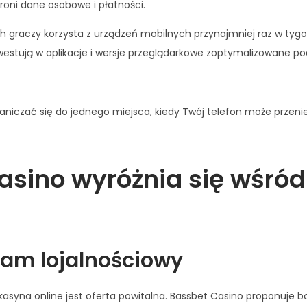
roni dane osobowe i płatności.
ch graczy korzysta z urządzeń mobilnych przynajmniej raz w tygo
westują w aplikacje i wersje przeglądarkowe zoptymalizowane po
aniczać się do jednego miejsca, kiedy Twój telefon może przeni
asino wyróżnia się wśród
ram lojalnościowy
asyna online jest oferta powitalna. Bassbet Casino proponuje b