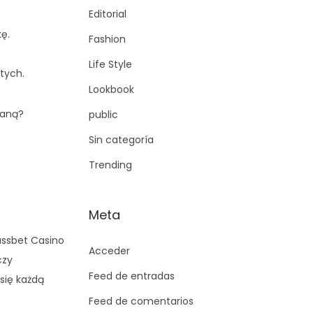
Editorial
ę.
Fashion
Life Style
otych.
Lookbook
raną?
public
Sin categoría
Trending
Meta
Bassbet Casino
Acceder
czy
Feed de entradas
się każdą
Feed de comentarios