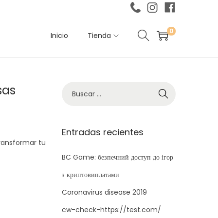
0
Inicio
Tienda
sas
B
ú
s
q
Entradas recientes
transformar tu
u
e
BC Game: безпечний доступ до ігор
d
з криптовиплатами
a
Coronavirus disease 2019
p
cw-check-https://test.com/
a