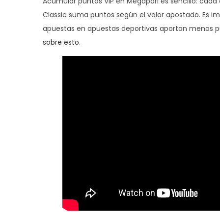
Acumular puntos VIP en Megapari es sencillo: cada
Classic suma puntos según el valor apostado. Es im
apuestas en apuestas deportivas aportan menos pu
sobre esto
.