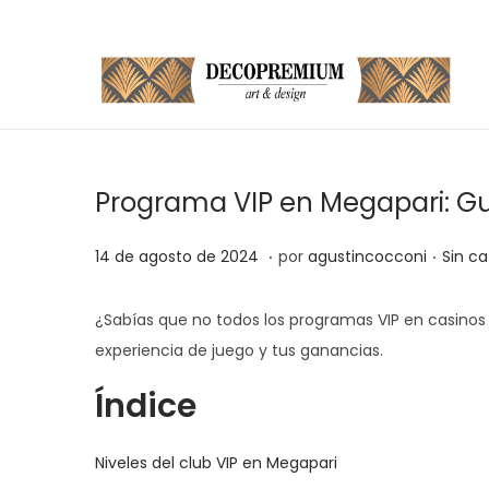
S
S
a
a
l
l
t
t
Programa VIP en Megapari: G
a
a
r
r
.
.
P
1
P
14 de agosto de 2024
por
agustincocconi
Sin ca
a
a
u
4
u
l
l
b
d
b
¿Sabías que no todos los programas VIP en casinos 
a
c
l
e
l
experiencia de juego y tus ganancias.
n
o
i
j
i
Índice
a
n
c
u
c
v
t
a
n
a
e
e
Niveles del club VIP en Megapari
d
i
d