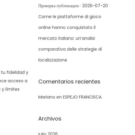
r
Проверка публикации · 2026-07-20
a
Come le piattaforme di gioco
:
online hanno conquistato il
mercato italiano: un’analisi
comparativa delle strategie di
localizzazione
tu fidelidad y
rece acceso a
Comentarios recientes
y límites
Mariano
en
ESPEJO FRANCISCA
Archivos
julio 2026