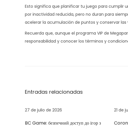
Esto significa que planificar tu juego para cumpl
por inactividad reducida, pero no duran para siem
acelerar la acumulación de puntos y conservar las 
Recuerda que, aunque el programa VIP de Megapar
responsabilidad y conocer los términos y condicion
N
E
A
n
p
a
t
u
r
e
v
a
s
Entradas relacionadas
d
t
e
a
a
a
a
27 de julio de 2026
21 de j
g
n
C
BC Game: безпечний доступ до ігор з
Corona
t
a