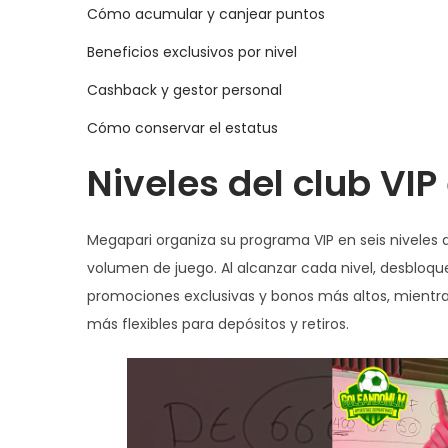
g
n
o
o
o
Cómo acumular y canjear puntos
a
i
e
d
e
Beneficios exclusivos por nivel
c
d
l
e
n
i
o
Cashback y gestor personal
2
ó
0
Cómo conservar el estatus
n
2
Niveles del club VI
6
Megapari organiza su programa VIP en seis niveles 
volumen de juego. Al alcanzar cada nivel, desbloque
promociones exclusivas y bonos más altos, mientra
más flexibles para depósitos y retiros.