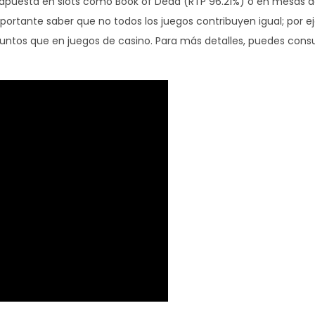
 apuesta en slots como Book of Dead (RTP 96.21%) o en mesas d
portante saber que no todos los juegos contribuyen igual; por e
ntos que en juegos de casino. Para más detalles, puedes cons