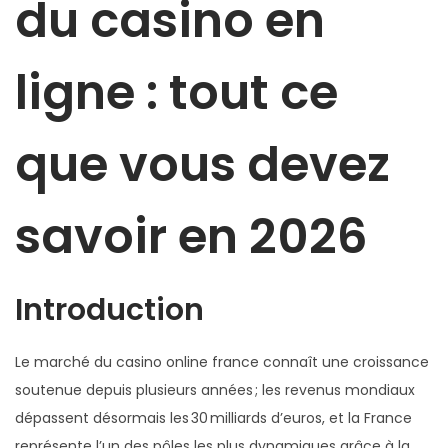
du casino en
a
r
a
a
i
d
i
d
c
d
o
l
o
ligne : tout ce
i
o
e
d
e
ó
l
e
n
n
que vous devez
2
0
2
savoir en 2026
6
Introduction
Le marché du casino online france connaît une croissance
soutenue depuis plusieurs années ; les revenus mondiaux
dépassent désormais les 30 milliards d’euros, et la France
représente l’un des pôles les plus dynamiques grâce à la