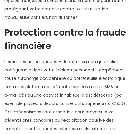
légales françaises d’éviter le blanchiment d’argent tout en
protégeant votre compte contre toute utilisation
frauduleuse par tiers non autorisés.
Protection contre la fraude
financière
Les limites automatiques – dépôt maximum journalier
configurable dans votre tableau personnel – empêchent
toute surcharge accidentelle du portefeuille électronique ;
certaines plateformes offrent aussi des alertes SMS ou
e‑mail dès qu’une activité inhabituelle est détectée (par
exemple plusieurs dépôts consécutifs supérieurs à €500).
Ces mécanismes sont essentiels pour prévenir le vol
d’identifiants bancaires ou l’exploitation abusive des
comptes inactifs par des cybercriminels externes au