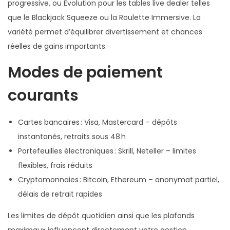
progressive, ou Evolution pour les tables live dealer telles
que le Blackjack Squeeze ou la Roulette Immersive. La
variété permet d’équilibrer divertissement et chances
réelles de gains importants.
Modes de paiement
courants
Cartes bancaires : Visa, Mastercard – dépôts
instantanés, retraits sous 48 h
Portefeuilles électroniques : Skrill, Neteller – limites
flexibles, frais réduits
Cryptomonnaies : Bitcoin, Ethereum – anonymat partiel,
délais de retrait rapides
Les limites de dépôt quotidien ainsi que les plafonds