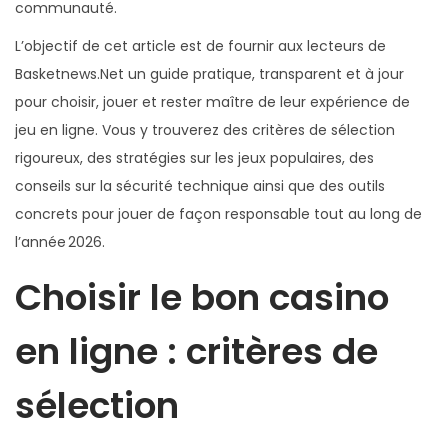
communauté.
L’objectif de cet article est de fournir aux lecteurs de
Basketnews.Net un guide pratique, transparent et à jour
pour choisir, jouer et rester maître de leur expérience de
jeu en ligne. Vous y trouverez des critères de sélection
rigoureux, des stratégies sur les jeux populaires, des
conseils sur la sécurité technique ainsi que des outils
concrets pour jouer de façon responsable tout au long de
l’année 2026.
Choisir le bon casino
en ligne : critères de
sélection