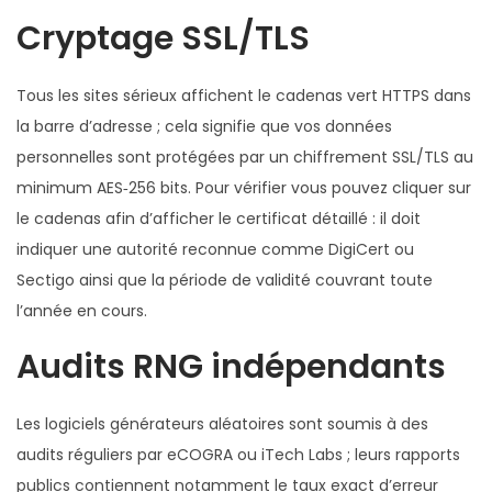
Cryptage SSL/TLS
Tous les sites sérieux affichent le cadenas vert HTTPS dans
la barre d’adresse ; cela signifie que vos données
personnelles sont protégées par un chiffrement SSL/TLS au
minimum AES‑256 bits. Pour vérifier vous pouvez cliquer sur
le cadenas afin d’afficher le certificat détaillé : il doit
indiquer une autorité reconnue comme DigiCert ou
Sectigo ainsi que la période de validité couvrant toute
l’année en cours.
Audits RNG indépendants
Les logiciels générateurs aléatoires sont soumis à des
audits réguliers par eCOGRA ou iTech Labs ; leurs rapports
publics contiennent notamment le taux exact d’erreur