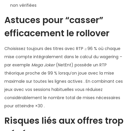
non vérifiées
Astuces pour “casser”
efficacement le rollover
Choisissez toujours des titres avec RTP ≥ 96 % où chaque
mise compte intégralement dans le calcul du wagering –
par exemple
Mega Joker
(NetEnt) possède un RTP
théorique proche de 99 % lorsqu’on joue avec la mise
maximale sur toutes les lignes actives . En combinant ces
jeux avec vos sessions habituelles vous réduisez
considérablement le nombre total de mises nécessaires
pour atteindre ×30 .
Risques liés aux offres trop