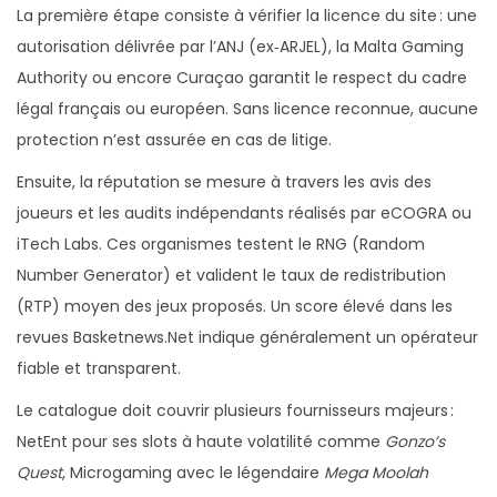
La première étape consiste à vérifier la licence du site : une
autorisation délivrée par l’ANJ (ex‑ARJEL), la Malta Gaming
Authority ou encore Curaçao garantit le respect du cadre
légal français ou européen. Sans licence reconnue, aucune
protection n’est assurée en cas de litige.
Ensuite, la réputation se mesure à travers les avis des
joueurs et les audits indépendants réalisés par eCOGRA ou
iTech Labs. Ces organismes testent le RNG (Random
Number Generator) et valident le taux de redistribution
(RTP) moyen des jeux proposés. Un score élevé dans les
revues Basketnews.Net indique généralement un opérateur
fiable et transparent.
Le catalogue doit couvrir plusieurs fournisseurs majeurs :
NetEnt pour ses slots à haute volatilité comme
Gonzo’s
Quest
, Microgaming avec le légendaire
Mega Moolah