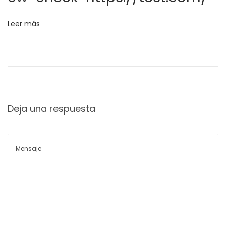
d
n
Leer más
u
e
s
e
s
a
n
n
s
Deja una respuesta
t
d
é
r
p
ô
a
t
:
d
c
o
m