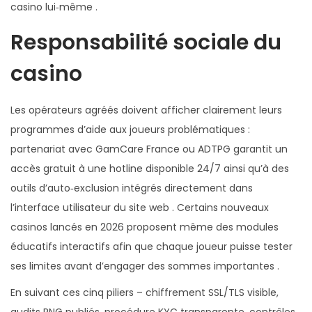
casino lui‑même .
Responsabilité sociale du
casino
Les opérateurs agréés doivent afficher clairement leurs
programmes d’aide aux joueurs problématiques :
partenariat avec GamCare France ou ADTPG garantit un
accès gratuit à une hotline disponible 24/7 ainsi qu’à des
outils d’auto‑exclusion intégrés directement dans
l’interface utilisateur du site web . Certains nouveaux
casinos lancés en 2026 proposent même des modules
éducatifs interactifs afin que chaque joueur puisse tester
ses limites avant d’engager des sommes importantes .
En suivant ces cinq piliers – chiffrement SSL/TLS visible,