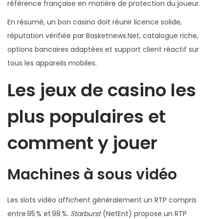
référence française en matière de protection du joueur.
En résumé, un bon casino doit réunir licence solide,
réputation vérifiée par Basketnews.Net, catalogue riche,
options bancaires adaptées et support client réactif sur
tous les appareils mobiles.
Les jeux de casino les
plus populaires et
comment y jouer
Machines à sous vidéo
Les slots vidéo affichent généralement un RTP compris
entre 95 % et 98 %.
Starburst
(NetEnt) propose un RTP