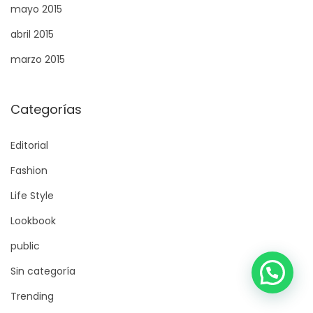
mayo 2015
abril 2015
marzo 2015
Categorías
Editorial
Fashion
Life Style
Lookbook
public
Sin categoría
Trending