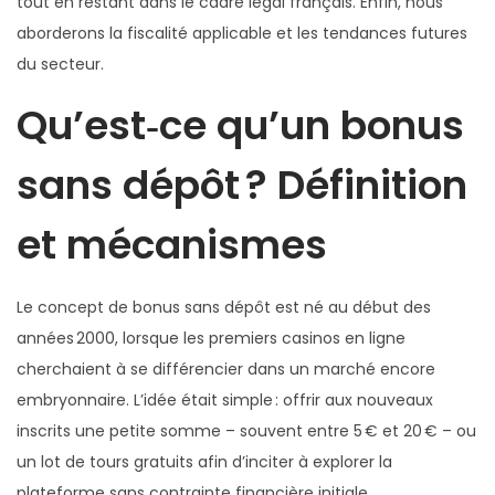
tout en restant dans le cadre légal français. Enfin, nous
aborderons la fiscalité applicable et les tendances futures
du secteur.
Qu’est‑ce qu’un bonus
sans dépôt ? Définition
et mécanismes
Le concept de bonus sans dépôt est né au début des
années 2000, lorsque les premiers casinos en ligne
cherchaient à se différencier dans un marché encore
embryonnaire. L’idée était simple : offrir aux nouveaux
inscrits une petite somme – souvent entre 5 € et 20 € – ou
un lot de tours gratuits afin d’inciter à explorer la
plateforme sans contrainte financière initiale.