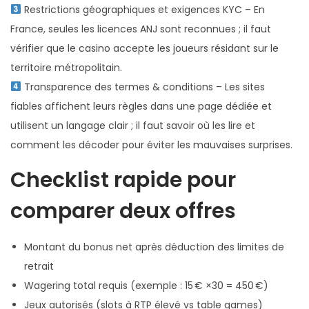
Restrictions géographiques et exigences KYC – En
France, seules les licences ANJ sont reconnues ; il faut
vérifier que le casino accepte les joueurs résidant sur le
territoire métropolitain.
Transparence des termes & conditions – Les sites
fiables affichent leurs règles dans une page dédiée et
utilisent un langage clair ; il faut savoir où les lire et
comment les décoder pour éviter les mauvaises surprises.
Checklist rapide pour
comparer deux offres
Montant du bonus net après déduction des limites de
retrait
Wagering total requis (exemple : 15 € ×30 = 450 €)
Jeux autorisés (slots à RTP élevé vs table games)