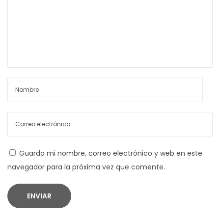
a
t
c
d
e
q
a
u
e
s
v
o
u
s
d
Guarda mi nombre, correo electrónico y web en este
e
navegador para la próxima vez que comente.
v
e
z
s