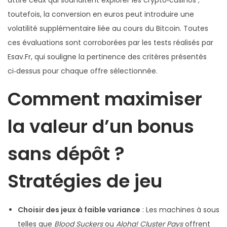
attire ceux qui souhaitent explorer les crypto‑casinos ;
toutefois, la conversion en euros peut introduire une
volatilité supplémentaire liée au cours du Bitcoin. Toutes
ces évaluations sont corroborées par les tests réalisés par
Esav.Fr, qui souligne la pertinence des critères présentés
ci‑dessus pour chaque offre sélectionnée.
Comment maximiser
la valeur d’un bonus
sans dépôt ?
Stratégies de jeu
Choisir des jeux à faible variance
: Les machines à sous
telles que
Blood Suckers
ou
Aloha! Cluster Pays
offrent