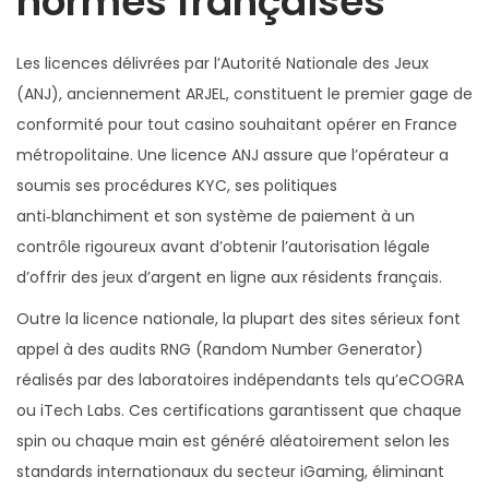
normes françaises
Les licences délivrées par l’Autorité Nationale des Jeux
(ANJ), anciennement ARJEL, constituent le premier gage de
conformité pour tout casino souhaitant opérer en France
métropolitaine. Une licence ANJ assure que l’opérateur a
soumis ses procédures KYC, ses politiques
anti‑blanchiment et son système de paiement à un
contrôle rigoureux avant d’obtenir l’autorisation légale
d’offrir des jeux d’argent en ligne aux résidents français.
Outre la licence nationale, la plupart des sites sérieux font
appel à des audits RNG (Random Number Generator)
réalisés par des laboratoires indépendants tels qu’eCOGRA
ou iTech Labs. Ces certifications garantissent que chaque
spin ou chaque main est généré aléatoirement selon les
standards internationaux du secteur iGaming, éliminant