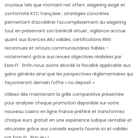
cruciaux tels que montant net offert, wagering exigé et
conformité KYC française ; stratégies concrètes
permettant d’accélérer l’accomplissement du wagering
tout en préservant son bankroll virtuel ; vigilance accrue
quant aux licences ANJ valides, certifications RNG
reconnues et retours communautaires fiables –
notamment grâce aux revues objectives réalisées par
Esav.Fr . Enfin nous avons abordé la fiscalité applicable aux
gains générés ainsi que les perspectives réglementaires qui
façonneront demain l’offre « no‑deposit ».
Utilisez dès maintenant la grille comparative présentée
pour analyser chaque promotion disponible sur votre
nouveau casino en ligne France préféré et transformez
chaque euro gratuit en une expérience ludique rentable et
sécurisée grâce aux conseils experts fournis ici et validés
par Esav.Fr . Bon jeu !