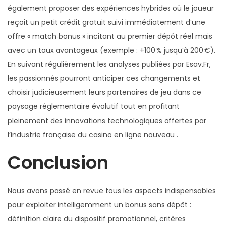
également proposer des expériences hybrides où le joueur
reçoit un petit crédit gratuit suivi immédiatement d’une
offre « match‑bonus » incitant au premier dépôt réel mais
avec un taux avantageux (exemple : +100 % jusqu’à 200 €).
En suivant régulièrement les analyses publiées par Esav.Fr,
les passionnés pourront anticiper ces changements et
choisir judicieusement leurs partenaires de jeu dans ce
paysage réglementaire évolutif tout en profitant
pleinement des innovations technologiques offertes par
l’industrie française du casino en ligne nouveau .
Conclusion
Nous avons passé en revue tous les aspects indispensables
pour exploiter intelligemment un bonus sans dépôt :
définition claire du dispositif promotionnel, critères