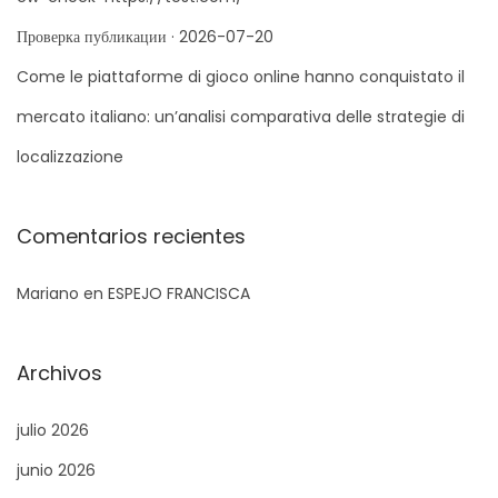
p
Проверка публикации · 2026-07-20
a
r
Come le piattaforme di gioco online hanno conquistato il
a
mercato italiano: un’analisi comparativa delle strategie di
:
localizzazione
Comentarios recientes
Mariano
en
ESPEJO FRANCISCA
Archivos
julio 2026
junio 2026