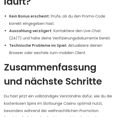
läuft?
Kein Bonus erscheint:
Prüfe, ob du den Promo‑Code
korrekt eingegeben hast.
Auszahlung verzögert:
Kontaktiere den Live‑Chat
(24/7) und halte deine Verifizierungsdokumente bereit.
Technische Probleme im Spiel:
Aktualisiere deinen
Browser oder wechsle zum mobilen Client.
Zusammenfassung
und nächste Schritte
Du hast jetzt ein vollständiges Verständnis dafür, wie du die
kostenlosen Spins im Slotlounge Casino optimal nutzt,
besonders während der weihnachtlichen Promotion.