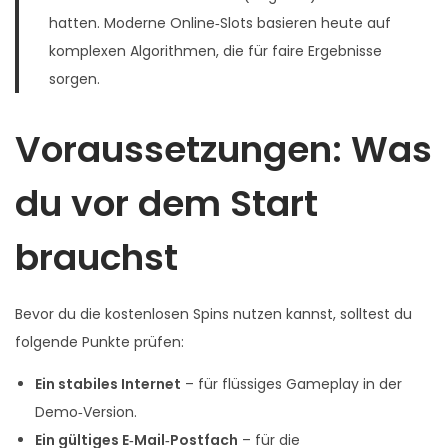
hatten. Moderne Online‑Slots basieren heute auf
komplexen Algorithmen, die für faire Ergebnisse
sorgen.
Voraussetzungen: Was
du vor dem Start
brauchst
Bevor du die kostenlosen Spins nutzen kannst, solltest du
folgende Punkte prüfen:
Ein stabiles Internet
– für flüssiges Gameplay in der
Demo‑Version.
Ein gültiges E‑Mail‑Postfach
– für die