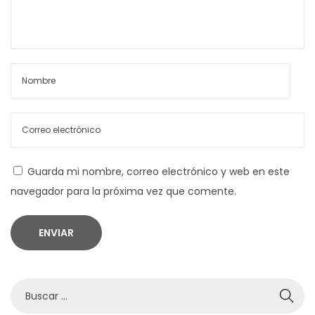
d
s
a
g
r
s
a
t
u
i
t
Guarda mi nombre, correo electrónico y web en este
s
navegador para la próxima vez que comente.
d
a
n
s
l
B
e
ú
s