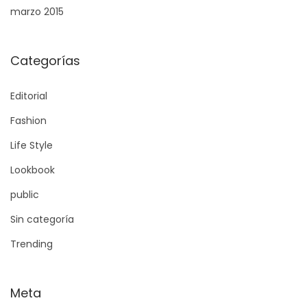
marzo 2015
e
D
e
Categorías
a
l
Editorial
e
Fashion
r
Life Style
‑
F
Lookbook
a
public
n
Sin categoría
s
Trending
Meta