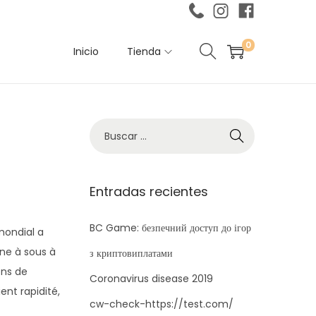
0
Inicio
Tienda
B
ú
s
q
Entradas recientes
u
e
BC Game: безпечний доступ до ігор
mondial a
d
ine à sous à
з криптовиплатами
a
ens de
Coronavirus disease 2019
p
ent rapidité,
cw-check-https://test.com/
a