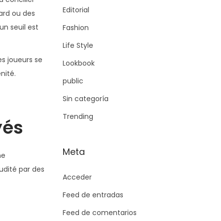
Editorial
ard ou des
un seuil est
Fashion
Life Style
s joueurs se
Lookbook
nité.
public
Sin categoría
Trending
yés
Meta
ne
audité par des
Acceder
Feed de entradas
Feed de comentarios