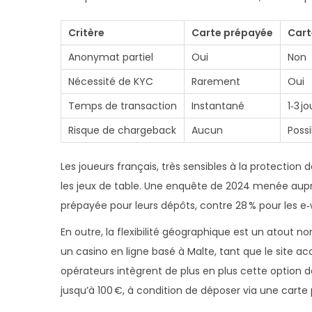
Critère
Carte prépayée
Cart
Anonymat partiel
Oui
Non
Nécessité de KYC
Rarement
Oui
Temps de transaction
Instantané
1‑3 jo
Risque de chargeback
Aucun
Possi
Les joueurs français, très sensibles à la protection d
les jeux de table. Une enquête de 2024 menée auprè
prépayée pour leurs dépôts, contre 28 % pour les e‑w
En outre, la flexibilité géographique est un atout n
un casino en ligne basé à Malte, tant que le site ac
opérateurs intègrent de plus en plus cette option
jusqu’à 100 €, à condition de déposer via une carte