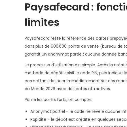
Paysafecard : fonc
limites
Paysafecard reste la référence des cartes prépayées
dans plus de 600 000 points de vente (bureau de ta
garantit un anonymat partiel : aucune donnée bancai
Le processus d’utilisation est simple. Après la cré
méthode de dépôt, saisit le code PIN, puis indique 
permettant de jouer immédiatement sur des machine
du Monde 2026 avec des cotes attractives.
Parmi les points forts, on compte :
Anonymat partiel – le code ne révèle aucune inf
Rapidité – le dépôt est crédité en quelques seco