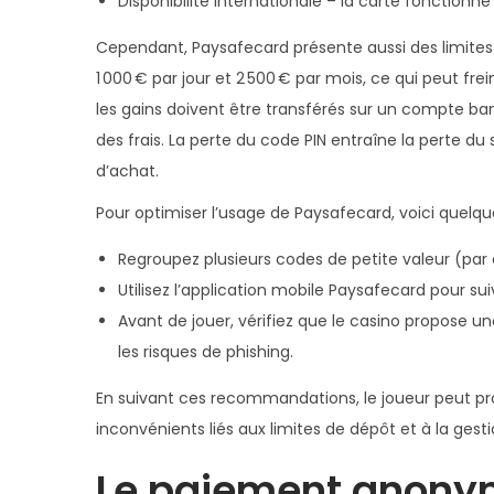
Disponibilité internationale – la carte fonctionne
Cependant, Paysafecard présente aussi des limites 
1 000 € par jour et 2 500 € par mois, ce qui peut freine
les gains doivent être transférés sur un compte ba
des frais. La perte du code PIN entraîne la perte 
d’achat.
Pour optimiser l’usage de Paysafecard, voici quelqu
Regroupez plusieurs codes de petite valeur (par 
Utilisez l’application mobile Paysafecard pour sui
Avant de jouer, vérifiez que le casino propose une
les risques de phishing.
En suivant ces recommandations, le joueur peut prof
inconvénients liés aux limites de dépôt et à la gest
Le paiement anonyme