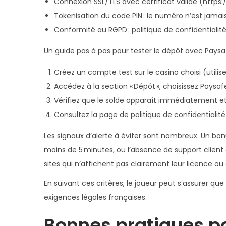
Connexion SSL/TLS avec certificat valide (https:/
Tokenisation du code PIN : le numéro n’est jamais 
Conformité au RGPD : politique de confidentialité
Un guide pas à pas pour tester le dépôt avec Paysa
Créez un compte test sur le casino choisi (utilis
Accédez à la section « Dépôt », choisissez Pays
Vérifiez que le solde apparaît immédiatement et 
Consultez la page de politique de confidentialit
Les signaux d’alerte à éviter sont nombreux. Un bon
moins de 5 minutes, ou l’absence de support client 
sites qui n’affichent pas clairement leur licence o
En suivant ces critères, le joueur peut s’assurer q
exigences légales françaises.
Bonnes pratiques po