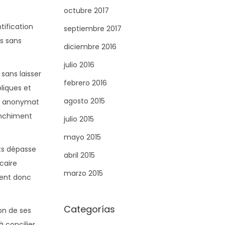
octubre 2017
tification
septiembre 2017
es sans
diciembre 2016
julio 2016
sans laisser
febrero 2016
liques et
agosto 2015
un anonymat
lanchiment
julio 2015
mayo 2015
ôts dépasse
abril 2015
caire
marzo 2015
stent donc
Categorías
ion de ses
 concilier