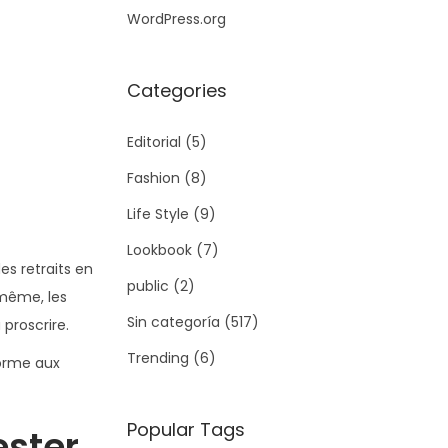
WordPress.org
Categories
Editorial
(5)
Fashion
(8)
Life Style
(9)
Lookbook
(7)
es retraits en
public
(2)
 même, les
Sin categoría
(517)
proscrire.
Trending
(6)
forme aux
Popular Tags
ester