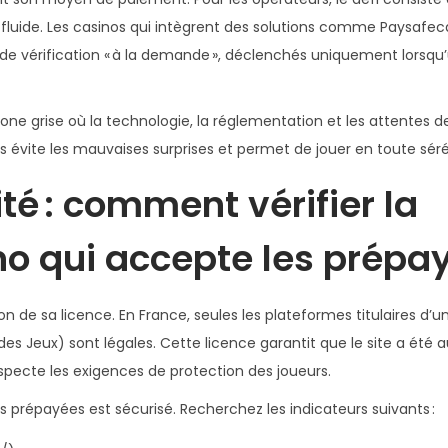
 fluide. Les casinos qui intègrent des solutions comme Paysafec
de vérification « à la demande », déclenchés uniquement lorsqu’
 grise où la technologie, la réglementation et les attentes de
 évite les mauvaises surprises et permet de jouer en toute séré
té : comment vérifier la
ino qui accepte les prépa
n de sa licence. En France, seules les plateformes titulaires d’u
 des Jeux) sont légales. Cette licence garantit que le site a été 
specte les exigences de protection des joueurs.
es prépayées est sécurisé. Recherchez les indicateurs suivants :