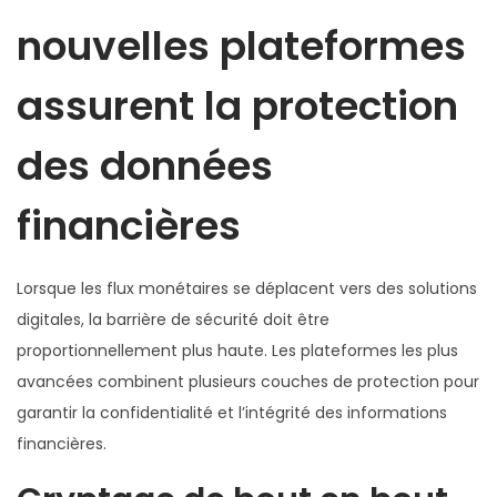
nouvelles plateformes
assurent la protection
des données
financières
Lorsque les flux monétaires se déplacent vers des solutions
digitales, la barrière de sécurité doit être
proportionnellement plus haute. Les plateformes les plus
avancées combinent plusieurs couches de protection pour
garantir la confidentialité et l’intégrité des informations
financières.