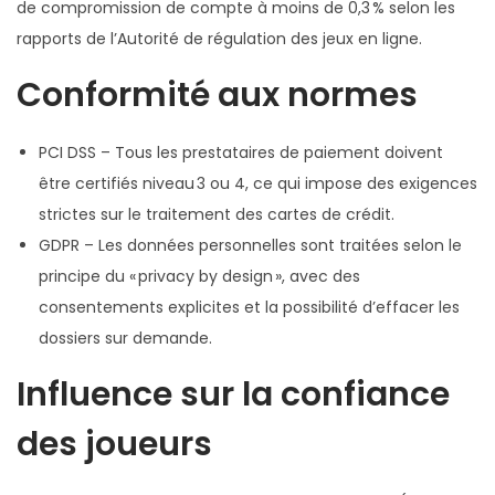
de compromission de compte à moins de 0,3 % selon les
rapports de l’Autorité de régulation des jeux en ligne.
Conformité aux normes
PCI DSS – Tous les prestataires de paiement doivent
être certifiés niveau 3 ou 4, ce qui impose des exigences
strictes sur le traitement des cartes de crédit.
GDPR – Les données personnelles sont traitées selon le
principe du « privacy by design », avec des
consentements explicites et la possibilité d’effacer les
dossiers sur demande.
Influence sur la confiance
des joueurs