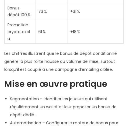
Bonus
73 %
+31 %
dépôt 100 %
Promotion
crypto‑excl
61 %
+18 %
u
Les chiffres illustrent que le bonus de dépôt conditionné
génère la plus forte hausse du volume de mise, surtout
lorsqu’il est couplé à une campagne d’emailing ciblée.
Mise en œuvre pratique
Segmentation – Identifier les joueurs qui utilisent
régulièrement un wallet et leur proposer un bonus de
dépôt dédié.
Automatisation – Configurer le moteur de bonus pour