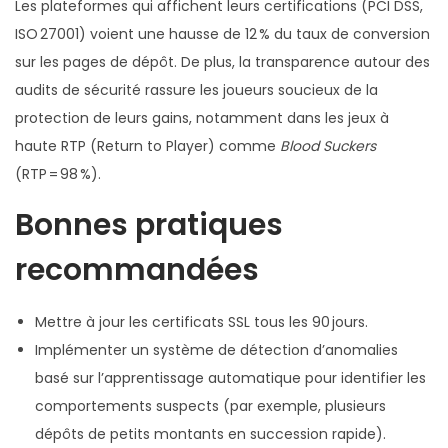
Les plateformes qui affichent leurs certifications (PCI DSS,
ISO 27001) voient une hausse de 12 % du taux de conversion
sur les pages de dépôt. De plus, la transparence autour des
audits de sécurité rassure les joueurs soucieux de la
protection de leurs gains, notamment dans les jeux à
haute RTP (Return to Player) comme
Blood Suckers
(RTP = 98 %).
Bonnes pratiques
recommandées
Mettre à jour les certificats SSL tous les 90 jours.
Implémenter un système de détection d’anomalies
basé sur l’apprentissage automatique pour identifier les
comportements suspects (par exemple, plusieurs
dépôts de petits montants en succession rapide).