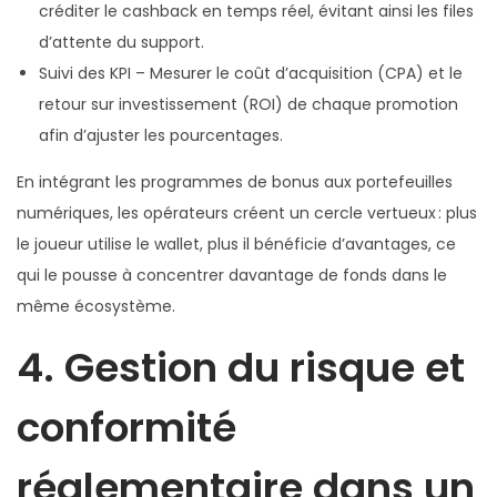
créditer le cashback en temps réel, évitant ainsi les files
d’attente du support.
Suivi des KPI – Mesurer le coût d’acquisition (CPA) et le
retour sur investissement (ROI) de chaque promotion
afin d’ajuster les pourcentages.
En intégrant les programmes de bonus aux portefeuilles
numériques, les opérateurs créent un cercle vertueux : plus
le joueur utilise le wallet, plus il bénéficie d’avantages, ce
qui le pousse à concentrer davantage de fonds dans le
même écosystème.
4. Gestion du risque et
conformité
réglementaire dans un