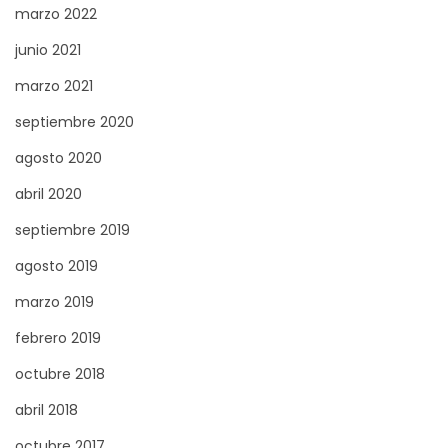
marzo 2022
u
c
i
k
junio 2021
e
j
marzo 2021
n
a
septiembre 2020
t
c
agosto 2020
e
k
e
e
abril 2020
n
n
septiembre 2019
t
l
agosto 2019
r
i
a
g
marzo 2019
d
n
febrero 2019
a
e
octubre 2018
:
–
abril 2018
A
u
octubre 2017