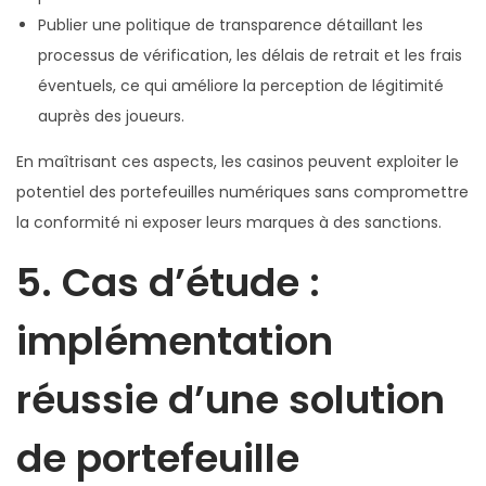
Publier une politique de transparence détaillant les
processus de vérification, les délais de retrait et les frais
éventuels, ce qui améliore la perception de légitimité
auprès des joueurs.
En maîtrisant ces aspects, les casinos peuvent exploiter le
potentiel des portefeuilles numériques sans compromettre
la conformité ni exposer leurs marques à des sanctions.
5. Cas d’étude :
implémentation
réussie d’une solution
de portefeuille