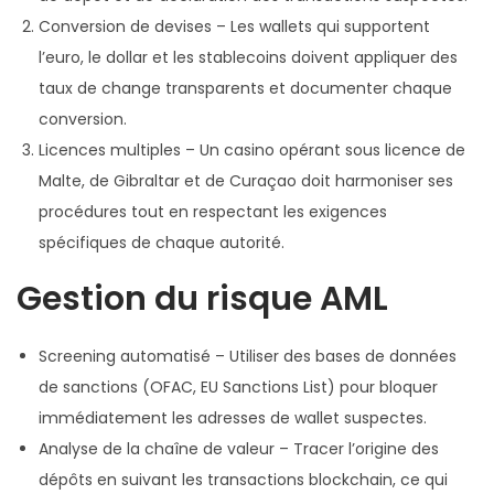
Conversion de devises – Les wallets qui supportent
l’euro, le dollar et les stablecoins doivent appliquer des
taux de change transparents et documenter chaque
conversion.
Licences multiples – Un casino opérant sous licence de
Malte, de Gibraltar et de Curaçao doit harmoniser ses
procédures tout en respectant les exigences
spécifiques de chaque autorité.
Gestion du risque AML
Screening automatisé – Utiliser des bases de données
de sanctions (OFAC, EU Sanctions List) pour bloquer
immédiatement les adresses de wallet suspectes.
Analyse de la chaîne de valeur – Tracer l’origine des
dépôts en suivant les transactions blockchain, ce qui