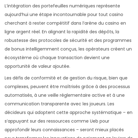
L’intégration des portefeuilles numériques représente
aujourd’hui une étape incontournable pour tout casino
cherchant à rester compétitif dans l’arène du casino en
ligne argent réel. En alignant la rapidité des dépôts, la
robustesse des protocoles de sécurité et des programmes
de bonus intelligemment conçus, les opérateurs créent un
écosystème où chaque transaction devient une
opportunité de valeur ajoutée.
Les défis de conformité et de gestion du risque, bien que
complexes, peuvent être maîtrisés grâce à des processus
automatisés, à une veille réglementaire active et à une
communication transparente avec les joueurs. Les
décideurs qui adoptent cette approche systématique – en
s’appuyant sur des ressources comme Ueb pour
approfondir leurs connaissances – seront mieux placés