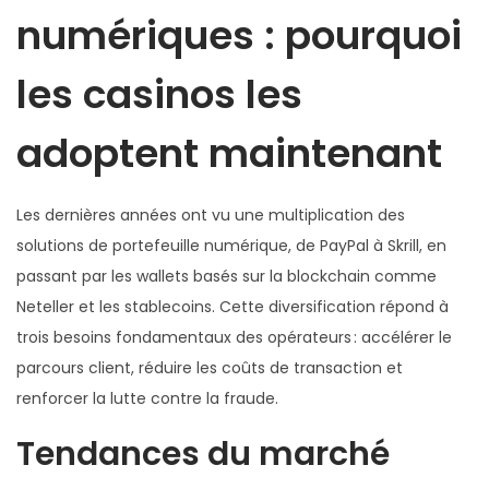
numériques : pourquoi
les casinos les
adoptent maintenant
Les dernières années ont vu une multiplication des
solutions de portefeuille numérique, de PayPal à Skrill, en
passant par les wallets basés sur la blockchain comme
Neteller et les stablecoins. Cette diversification répond à
trois besoins fondamentaux des opérateurs : accélérer le
parcours client, réduire les coûts de transaction et
renforcer la lutte contre la fraude.
Tendances du marché