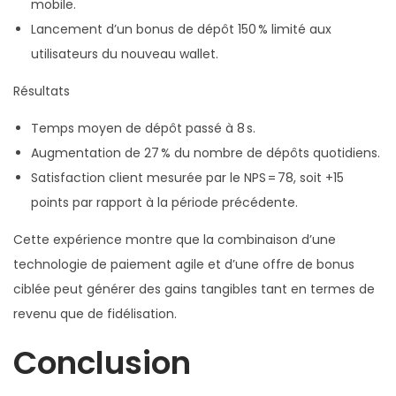
mobile.
Lancement d’un bonus de dépôt 150 % limité aux
utilisateurs du nouveau wallet.
Résultats
Temps moyen de dépôt passé à 8 s.
Augmentation de 27 % du nombre de dépôts quotidiens.
Satisfaction client mesurée par le NPS = 78, soit +15
points par rapport à la période précédente.
Cette expérience montre que la combinaison d’une
technologie de paiement agile et d’une offre de bonus
ciblée peut générer des gains tangibles tant en termes de
revenu que de fidélisation.
Conclusion