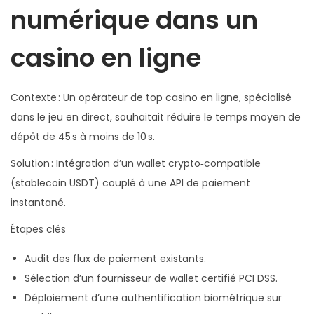
numérique dans un
casino en ligne
Contexte : Un opérateur de top casino en ligne, spécialisé
dans le jeu en direct, souhaitait réduire le temps moyen de
dépôt de 45 s à moins de 10 s.
Solution : Intégration d’un wallet crypto‑compatible
(stablecoin USDT) couplé à une API de paiement
instantané.
Étapes clés
Audit des flux de paiement existants.
Sélection d’un fournisseur de wallet certifié PCI DSS.
Déploiement d’une authentification biométrique sur