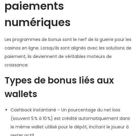
paiements
numériques
Les programmes de bonus sont le nerf de la guerre pour les
casinos en ligne. Lorsqu’ils sont alignés avec les solutions de
paiement, ils deviennent de véritables moteurs de
croissance.
Types de bonus liés aux
wallets
Cashback instantané – Un pourcentage du net loss
(souvent 5 % à 10 %) est crédité automatiquement dans
le même wallet utilisé pour le dépôt, incitant le joueur à
rester actif.