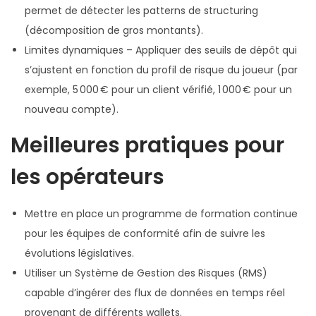
permet de détecter les patterns de structuring
(décomposition de gros montants).
Limites dynamiques – Appliquer des seuils de dépôt qui
s’ajustent en fonction du profil de risque du joueur (par
exemple, 5 000 € pour un client vérifié, 1 000 € pour un
nouveau compte).
Meilleures pratiques pour
les opérateurs
Mettre en place un programme de formation continue
pour les équipes de conformité afin de suivre les
évolutions législatives.
Utiliser un Système de Gestion des Risques (RMS)
capable d’ingérer des flux de données en temps réel
provenant de différents wallets.