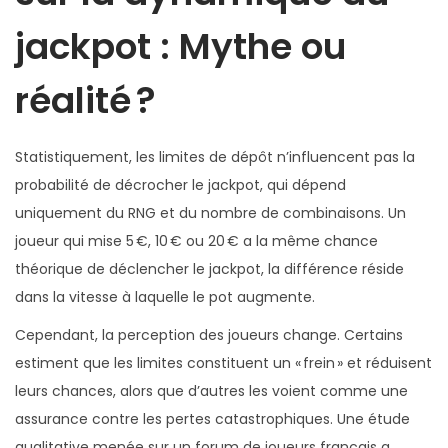
jackpot : Mythe ou
réalité ?
Statistiquement, les limites de dépôt n’influencent pas la
probabilité de décrocher le jackpot, qui dépend
uniquement du RNG et du nombre de combinaisons. Un
joueur qui mise 5 €, 10 € ou 20 € a la même chance
théorique de déclencher le jackpot, la différence réside
dans la vitesse à laquelle le pot augmente.
Cependant, la perception des joueurs change. Certains
estiment que les limites constituent un « frein » et réduisent
leurs chances, alors que d’autres les voient comme une
assurance contre les pertes catastrophiques. Une étude
qualitative menée sur un forum de joueurs français a