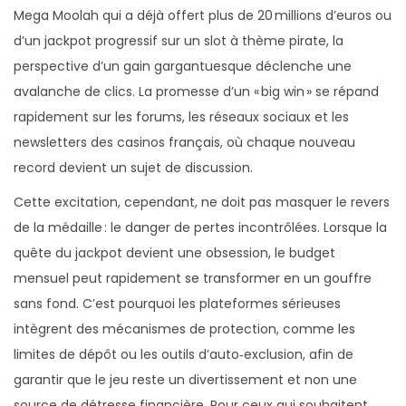
c
c
Mega Moolah qui a déjà offert plus de 20 millions d’euros ou
a
i
a
a
d’un jackpot progressif sur un slot à thème pirate, la
c
d
d
d
perspective d’un gain gargantuesque déclenche une
i
o
o
o
avalanche de clics. La promesse d’un « big win » se répand
ó
e
e
rapidement sur les forums, les réseaux sociaux et les
n
l
n
newsletters des casinos français, où chaque nouveau
record devient un sujet de discussion.
Cette excitation, cependant, ne doit pas masquer le revers
de la médaille : le danger de pertes incontrôlées. Lorsque la
quête du jackpot devient une obsession, le budget
mensuel peut rapidement se transformer en un gouffre
sans fond. C’est pourquoi les plateformes sérieuses
intègrent des mécanismes de protection, comme les
limites de dépôt ou les outils d’auto‑exclusion, afin de
garantir que le jeu reste un divertissement et non une
source de détresse financière. Pour ceux qui souhaitent