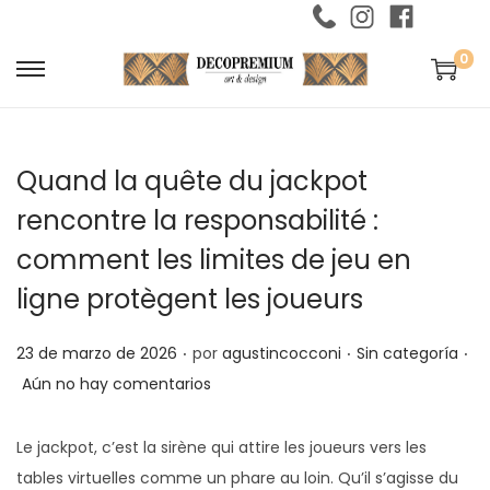
0
S
S
a
a
l
l
Quand la quête du jackpot
t
t
a
a
rencontre la responsabilité :
r
r
comment les limites de jeu en
a
a
ligne protègent les joueurs
l
l
a
c
.
.
.
P
P
23 de marzo de 2026
por
agustincocconi
Sin categoría
n
o
u
u
Aún no hay comentarios
a
n
b
b
v
t
l
l
Le jackpot, c’est la sirène qui attire les joueurs vers les
e
e
i
i
tables virtuelles comme un phare au loin. Qu’il s’agisse du
g
n