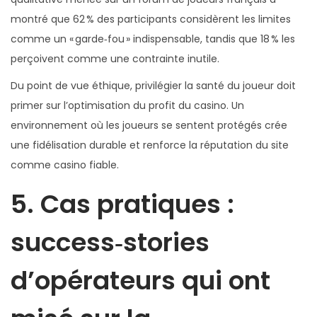
montré que 62 % des participants considèrent les limites
comme un « garde‑fou » indispensable, tandis que 18 % les
perçoivent comme une contrainte inutile.
Du point de vue éthique, privilégier la santé du joueur doit
primer sur l’optimisation du profit du casino. Un
environnement où les joueurs se sentent protégés crée
une fidélisation durable et renforce la réputation du site
comme casino fiable.
5. Cas pratiques :
success‑stories
d’opérateurs qui ont