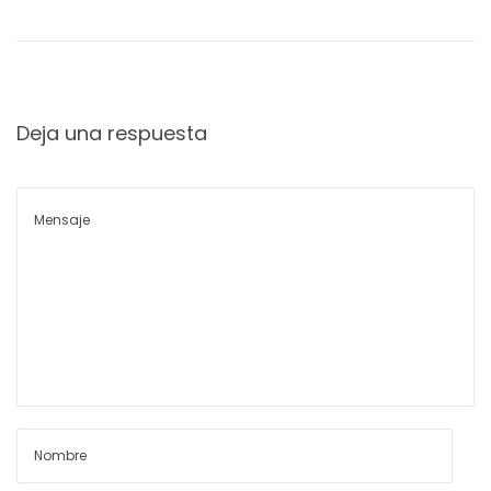
e
n
i
n
m
T
Deja una respuesta
t
o
t
r
a
l
a
C
a
d
s
i
a
n
o
s
–
S