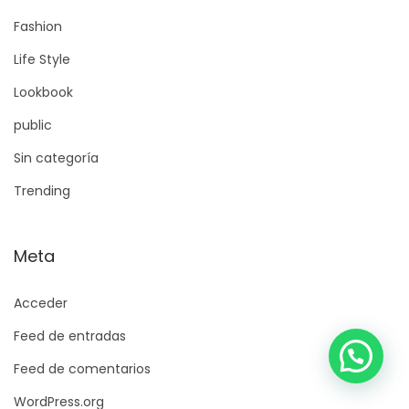
i
Fashion
e
Life Style
n
z
Lookbook
a
public
v
Sin categoría
i
Trending
n
c
e
Meta
n
t
Acceder
e
Feed de entradas
Feed de comentarios
WordPress.org