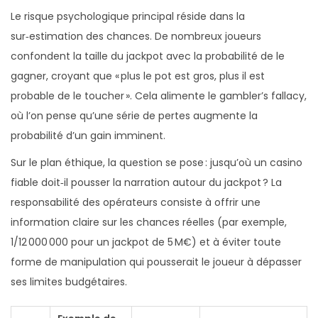
Le risque psychologique principal réside dans la
sur‑estimation des chances. De nombreux joueurs
confondent la taille du jackpot avec la probabilité de le
gagner, croyant que « plus le pot est gros, plus il est
probable de le toucher ». Cela alimente le gambler’s fallacy,
où l’on pense qu’une série de pertes augmente la
probabilité d’un gain imminent.
Sur le plan éthique, la question se pose : jusqu’où un casino
fiable doit‑il pousser la narration autour du jackpot ? La
responsabilité des opérateurs consiste à offrir une
information claire sur les chances réelles (par exemple,
1/12 000 000 pour un jackpot de 5 M€) et à éviter toute
forme de manipulation qui pousserait le joueur à dépasser
ses limites budgétaires.