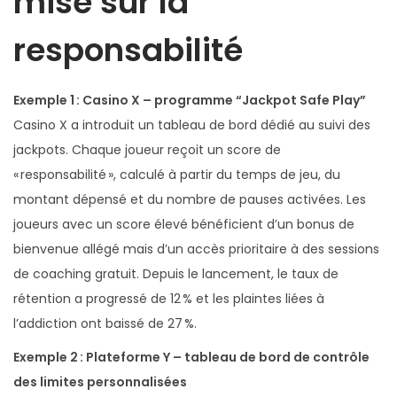
misé sur la
responsabilité
Exemple 1 : Casino X – programme “Jackpot Safe Play”
Casino X a introduit un tableau de bord dédié au suivi des
jackpots. Chaque joueur reçoit un score de
« responsabilité », calculé à partir du temps de jeu, du
montant dépensé et du nombre de pauses activées. Les
joueurs avec un score élevé bénéficient d’un bonus de
bienvenue allégé mais d’un accès prioritaire à des sessions
de coaching gratuit. Depuis le lancement, le taux de
rétention a progressé de 12 % et les plaintes liées à
l’addiction ont baissé de 27 %.
Exemple 2 : Plateforme Y – tableau de bord de contrôle
des limites personnalisées