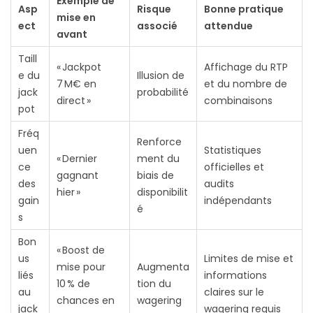
Exemple de
Asp
Risque
Bonne pratique
mise en
ect
associé
attendue
avant
Taill
« Jackpot
Affichage du RTP
e du
Illusion de
7 M€ en
et du nombre de
jack
probabilité
direct »
combinaisons
pot
Fréq
Renforce
uen
Statistiques
« Dernier
ment du
ce
officielles et
gagnant
biais de
des
audits
hier »
disponibilit
gain
indépendants
é
s
Bon
« Boost de
us
Limites de mise et
mise pour
Augmenta
liés
informations
10 % de
tion du
au
claires sur le
chances en
wagering
jack
wagering requis