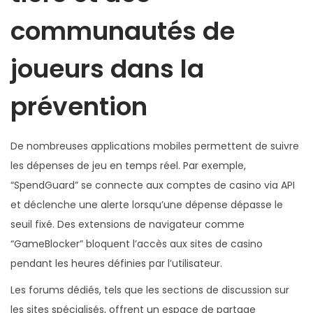
communautés de
joueurs dans la
prévention
De nombreuses applications mobiles permettent de suivre
les dépenses de jeu en temps réel. Par exemple,
“SpendGuard” se connecte aux comptes de casino via API
et déclenche une alerte lorsqu’une dépense dépasse le
seuil fixé. Des extensions de navigateur comme
“GameBlocker” bloquent l’accès aux sites de casino
pendant les heures définies par l’utilisateur.
Les forums dédiés, tels que les sections de discussion sur
les sites spécialisés, offrent un espace de partage