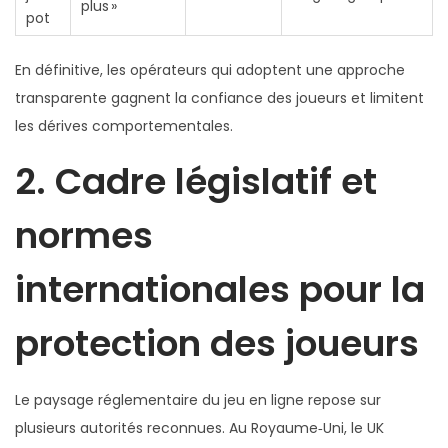
plus »
pot
En définitive, les opérateurs qui adoptent une approche
transparente gagnent la confiance des joueurs et limitent
les dérives comportementales.
2. Cadre législatif et
normes
internationales pour la
protection des joueurs
Le paysage réglementaire du jeu en ligne repose sur
plusieurs autorités reconnues. Au Royaume‑Uni, le UK