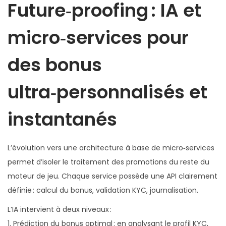
Future‑proofing : IA et
micro‑services pour
des bonus
ultra‑personnalisés et
instantanés
L’évolution vers une architecture à base de micro‑services
permet d’isoler le traitement des promotions du reste du
moteur de jeu. Chaque service possède une API clairement
définie : calcul du bonus, validation KYC, journalisation.
L’IA intervient à deux niveaux :
1. Prédiction du bonus optimal : en analysant le profil KYC,