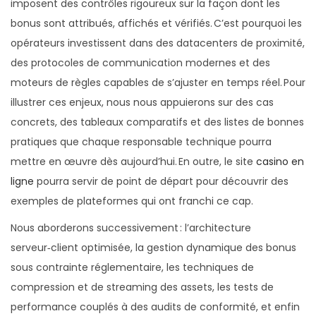
d
d
imposent des contrôles rigoureux sur la façon dont les
o
o
bonus sont attribués, affichés et vérifiés. C’est pourquoi les
e
e
opérateurs investissent dans des datacenters de proximité,
l
n
des protocoles de communication modernes et des
moteurs de règles capables de s’ajuster en temps réel. Pour
illustrer ces enjeux, nous nous appuierons sur des cas
concrets, des tableaux comparatifs et des listes de bonnes
pratiques que chaque responsable technique pourra
mettre en œuvre dès aujourd’hui. En outre, le site
casino en
ligne
pourra servir de point de départ pour découvrir des
exemples de plateformes qui ont franchi ce cap.
Nous aborderons successivement : l’architecture
serveur‑client optimisée, la gestion dynamique des bonus
sous contrainte réglementaire, les techniques de
compression et de streaming des assets, les tests de
performance couplés à des audits de conformité, et enfin