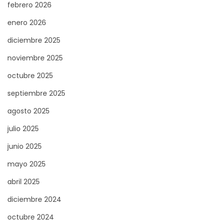
febrero 2026
e
n
enero 2026
t
diciembre 2025
s
noviembre 2025
S
L
octubre 2025
i
e
g
s
septiembre 2025
u
c
agosto 2025
i
a
julio 2025
e
s
n
i
junio 2025
t
n
mayo 2025
e
o
abril 2025
e
s
diciembre 2024
n
d
t
u
octubre 2024