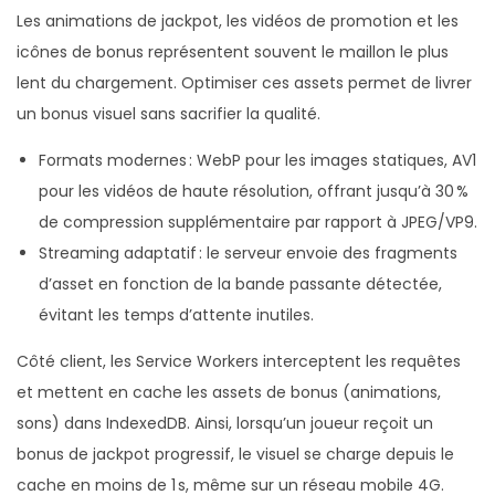
Les animations de jackpot, les vidéos de promotion et les
icônes de bonus représentent souvent le maillon le plus
lent du chargement. Optimiser ces assets permet de livrer
un bonus visuel sans sacrifier la qualité.
Formats modernes : WebP pour les images statiques, AV1
pour les vidéos de haute résolution, offrant jusqu’à 30 %
de compression supplémentaire par rapport à JPEG/VP9.
Streaming adaptatif : le serveur envoie des fragments
d’asset en fonction de la bande passante détectée,
évitant les temps d’attente inutiles.
Côté client, les Service Workers interceptent les requêtes
et mettent en cache les assets de bonus (animations,
sons) dans IndexedDB. Ainsi, lorsqu’un joueur reçoit un
bonus de jackpot progressif, le visuel se charge depuis le
cache en moins de 1 s, même sur un réseau mobile 4G.