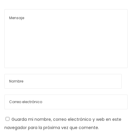
t
x
r
p
l
a
o
i
d
t
e
a
r
l
s
e
s
b
o
n
Guarda mi nombre, correo electrónico y web en este
u
navegador para la próxima vez que comente.
s