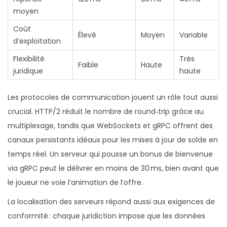
moyen
Coût
Élevé
Moyen
Variable
d’exploitation
Flexibilité
Très
Faible
Haute
juridique
haute
Les protocoles de communication jouent un rôle tout aussi
crucial. HTTP/2 réduit le nombre de round‑trip grâce au
multiplexage, tandis que WebSockets et gRPC offrent des
canaux persistants idéaux pour les mises à jour de solde en
temps réel. Un serveur qui pousse un bonus de bienvenue
via gRPC peut le délivrer en moins de 30 ms, bien avant que
le joueur ne voie l’animation de l’offre.
La localisation des serveurs répond aussi aux exigences de
conformité : chaque juridiction impose que les données