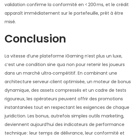
validation confirme la conformité en < 200 ms, et le crédit
apparaît immédiatement sur le portefeuille, prêt à être
misé.
Conclusion
La vitesse d’une plateforme iGaming n’est plus un luxe,
c’est une condition sine qua non pour retenir les joueurs
dans un marché ultra‑compétitif. En combinant une
architecture serveur‑client optimisée, un moteur de bonus
dynamique, des assets compressés et un cadre de tests
rigoureux, les opérateurs peuvent offrir des promotions
instantanées tout en respectant les exigences de chaque
juridiction. Les bonus, autrefois simples outils marketing,
deviennent aujourd’hui des indicateurs de performance
technique : leur temps de délivrance, leur conformité et