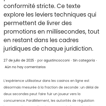
conformité stricte. Ce texte
explore les leviers techniques qui
permettent de livrer des
promotions en millisecondes, tout
en restant dans les cadres
juridiques de chaque juridiction.
.
.
.
P
P
27 de julio de 2025
por
agustincocconi
Sin categoría
u
u
Aún no hay comentarios
b
b
l
l
L’expérience utilisateur dans les casinos en ligne est
i
i
désormais mesurée à la fraction de seconde : un délai de
c
c
deux secondes peut faire fuir un joueur vers la
a
a
concurrence. Parallèlement, les autorités de régulation