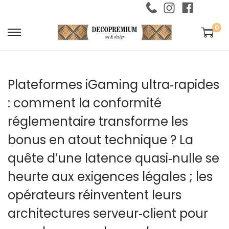
0
S
S
a
a
l
l
Plateformes iGaming ultra‑rapides
t
t
a
a
: comment la conformité
r
r
réglementaire transforme les
a
a
bonus en atout technique ? La
l
l
a
c
quête d’une latence quasi‑nulle se
n
o
heurte aux exigences légales ; les
a
n
opérateurs réinventent leurs
v
t
architectures serveur‑client pour
e
e
g
n