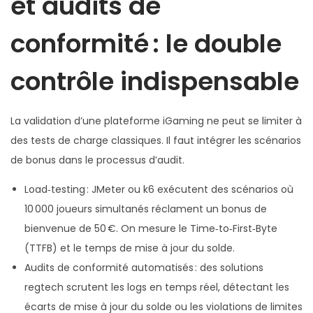
et audits de
conformité : le double
contrôle indispensable
La validation d’une plateforme iGaming ne peut se limiter à
des tests de charge classiques. Il faut intégrer les scénarios
de bonus dans le processus d’audit.
Load‑testing : JMeter ou k6 exécutent des scénarios où
10 000 joueurs simultanés réclament un bonus de
bienvenue de 50 €. On mesure le Time‑to‑First‑Byte
(TTFB) et le temps de mise à jour du solde.
Audits de conformité automatisés : des solutions
regtech scrutent les logs en temps réel, détectant les
écarts de mise à jour du solde ou les violations de limites