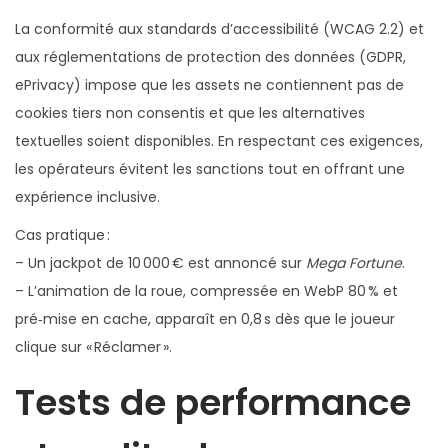
La conformité aux standards d’accessibilité (WCAG 2.2) et
aux réglementations de protection des données (GDPR,
ePrivacy) impose que les assets ne contiennent pas de
cookies tiers non consentis et que les alternatives
textuelles soient disponibles. En respectant ces exigences,
les opérateurs évitent les sanctions tout en offrant une
expérience inclusive.
Cas pratique :
– Un jackpot de 10 000 € est annoncé sur
Mega Fortune
.
– L’animation de la roue, compressée en WebP 80 % et
pré‑mise en cache, apparaît en 0,8 s dès que le joueur
clique sur « Réclamer ».
Tests de performance