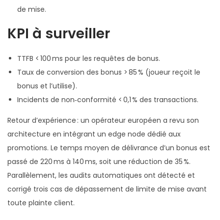
de mise.
KPI à surveiller
TTFB < 100 ms pour les requêtes de bonus.
Taux de conversion des bonus > 85 % (joueur reçoit le
bonus et l’utilise).
Incidents de non‑conformité < 0,1 % des transactions.
Retour d’expérience : un opérateur européen a revu son
architecture en intégrant un edge node dédié aux
promotions. Le temps moyen de délivrance d’un bonus est
passé de 220 ms à 140 ms, soit une réduction de 35 %.
Parallèlement, les audits automatiques ont détecté et
corrigé trois cas de dépassement de limite de mise avant
toute plainte client.