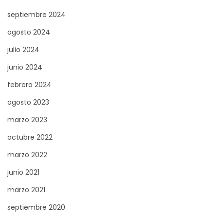
r
f
septiembre 2024
a
u
agosto 2024
d
t
a
u
julio 2024
:
r
junio 2024
:
febrero 2024
c
agosto 2023
o
m
marzo 2023
m
octubre 2022
e
marzo 2022
n
t
junio 2021
l
marzo 2021
a
septiembre 2020
r