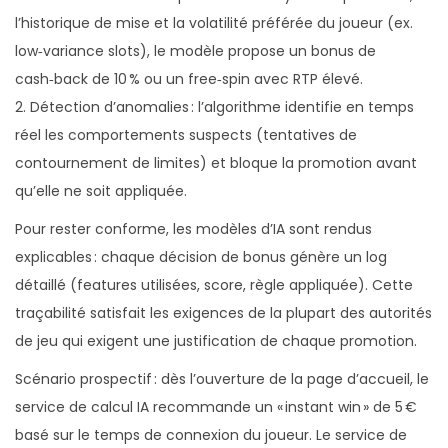
l’historique de mise et la volatilité préférée du joueur (ex.
low‑variance slots), le modèle propose un bonus de
cash‑back de 10 % ou un free‑spin avec RTP élevé.
2. Détection d’anomalies : l’algorithme identifie en temps
réel les comportements suspects (tentatives de
contournement de limites) et bloque la promotion avant
qu’elle ne soit appliquée.
Pour rester conforme, les modèles d’IA sont rendus
explicables : chaque décision de bonus génère un log
détaillé (features utilisées, score, règle appliquée). Cette
traçabilité satisfait les exigences de la plupart des autorités
de jeu qui exigent une justification de chaque promotion.
Scénario prospectif : dès l’ouverture de la page d’accueil, le
service de calcul IA recommande un « instant win » de 5 €
basé sur le temps de connexion du joueur. Le service de