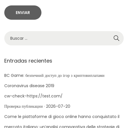
d
e
s
t
B
o
ú
u
s
r
q
Entradas recientes
n
u
o
e
BC Game: безпечний доступ до ігор з криптовиплатами
i
d
s
Coronavirus disease 2019
a
p
cw-check-https://test.com/
p
o
Проверка публикации · 2026-07-20
a
u
r
Come le piattaforme di gioco online hanno conquistato il
r
a
d
mercato italiano: un’analisi comparativa delle strategie di