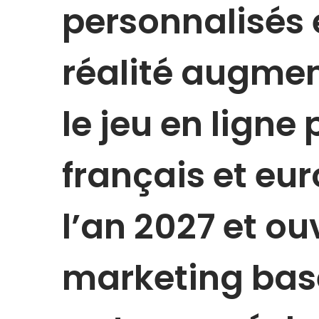
personnalisés 
réalité augmen
le jeu en ligne
français et eu
l’an 2027 et ou
marketing basée