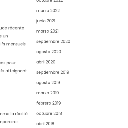
octubre 2022
marzo 2022
junio 2021
tude récente
marzo 2021
s un
septiembre 2020
tifs mensuels
agosto 2020
abril 2020
ces pour
ifs atteignant
septiembre 2019
agosto 2019
marzo 2019
febrero 2019
octubre 2018
mme la réalité
mporaires
abril 2018