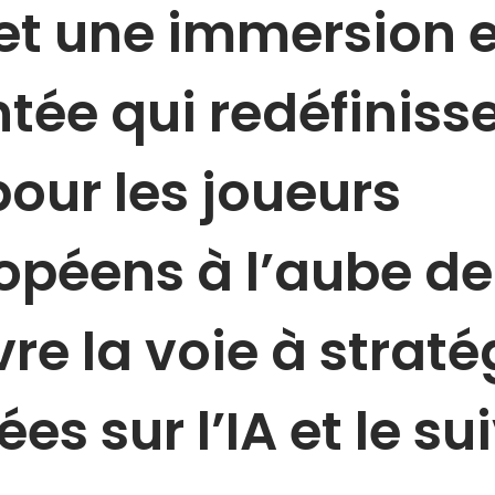
et une immersion 
tée qui redéfiniss
 pour les joueurs
ropéens à l’aube de
vre la voie à straté
s sur l’IA et le sui