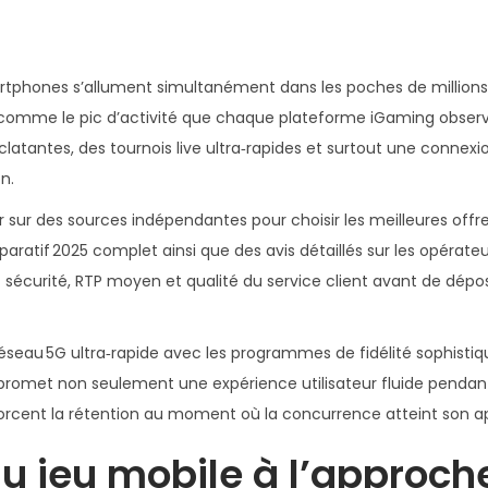
s smartphones s’allument simultanément dans les poches de millio
t comme le pic d’activité que chaque plateforme iGaming obser
latantes, des tournois live ultra‑rapides et surtout une connexio
n.
r sur des sources indépendantes pour choisir les meilleures offres
atif 2025 complet ainsi que des avis détaillés sur les opérateu
 sécurité, RTP moyen et qualité du service client avant de dépos
réseau 5G ultra‑rapide avec les programmes de fidélité sophistiq
 promet non seulement une expérience utilisateur fluide pendant
orcent la rétention au moment où la concurrence atteint son a
u jeu mobile à l’approch