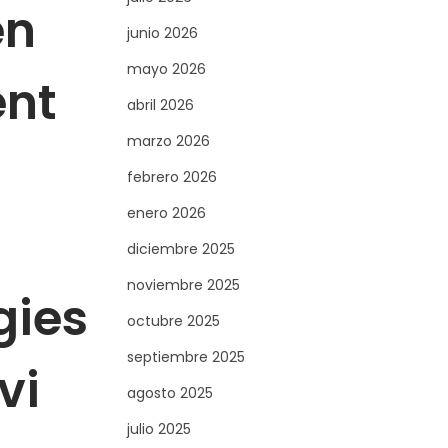
en
junio 2026
mayo 2026
ent
abril 2026
marzo 2026
febrero 2026
enero 2026
diciembre 2025
noviembre 2025
gies
octubre 2025
septiembre 2025
vi
agosto 2025
julio 2025