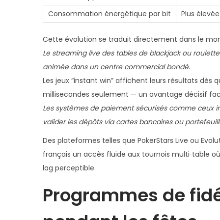
Consommation énergétique par bit
Plus élevée
Cette évolution se traduit directement dans le mo
Le streaming live des tables de blackjack ou roulett
animée dans un centre commercial bondé.
Les jeux “instant win” affichent leurs résultats dès
millisecondes seulement — un avantage décisif face
Les systèmes de paiement sécurisés comme ceux in
valider les dépôts via cartes bancaires ou portefeuil
Des plateformes telles que PokerStars Live ou Evolu
français un accès fluide aux tournois multi‑table 
lag perceptible.
Programmes de fidéli