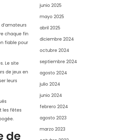
junio 2025
mayo 2025
ns d’amateurs
abril 2025
ve chaque fin
diciembre 2024
n fiable pour
octubre 2024
septiembre 2024
. Le site
rs de jeux en
agosto 2024
er leurs
julio 2024
junio 2024
ués
febrero 2024
 les fêtes
agosto 2023
pogée.
marzo 2023
e de