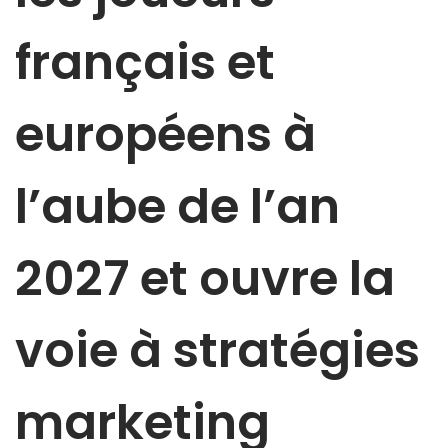
français et
européens à
l’aube de l’an
2027 et ouvre la
voie à stratégies
marketing