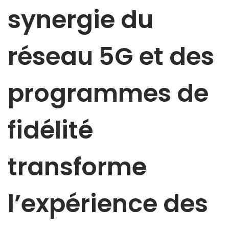
o
e
o
synergie du
e
2
e
l
0
n
réseau 5G et des
2
6
programmes de
fidélité
transforme
l’expérience des