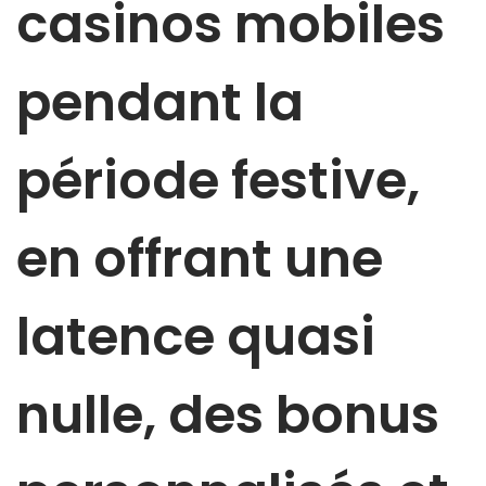
casinos mobiles
pendant la
période festive,
en offrant une
latence quasi
nulle, des bonus