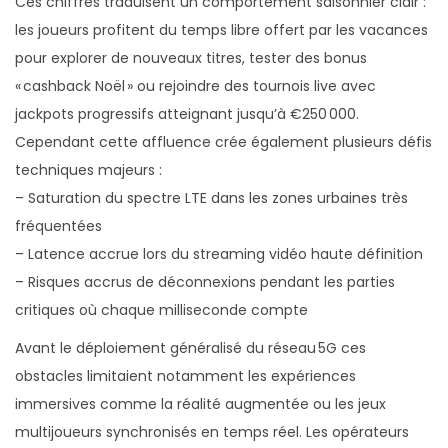
Ces chiffres traduisent un comportement saisonnier clair :
les joueurs profitent du temps libre offert par les vacances
pour explorer de nouveaux titres, tester des bonus
« cashback Noël » ou rejoindre des tournois live avec
jackpots progressifs atteignant jusqu’à €250 000.
Cependant cette affluence crée également plusieurs défis
techniques majeurs :
– Saturation du spectre LTE dans les zones urbaines très
fréquentées
– Latence accrue lors du streaming vidéo haute définition
– Risques accrus de déconnexions pendant les parties
critiques où chaque milliseconde compte
Avant le déploiement généralisé du réseau 5G ces
obstacles limitaient notamment les expériences
immersives comme la réalité augmentée ou les jeux
multijoueurs synchronisés en temps réel. Les opérateurs