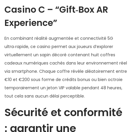
Casino C – “Gift‑Box AR
Experience”
En combinant réalité augmentée et connectivité 5G
ultra‑rapide, ce casino permet aux joueurs d’explorer
virtuellement un sapin décoré contenant huit coffres
cadeaux numériques cachés dans leur environnement réel
via smartphone. Chaque coffre révèle aléatoirement entre
€10 et €200 sous forme de crédits bonus ou bien octroie
temporairement un jeton VIP valable pendant 48 heures,
tout cela sans aucun délai perceptible.
Sécurité et conformité
: garantir une