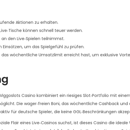
ufende Aktionen zu erhalten.
Live‑Tische können schnell teuer werden.
an den Live‑Spielen teilnimmst.
n Einsätzen, um das Spielgefühl zu prüfen.
u das wöchentliche Umsatzlimit erreicht hast, um exklusive Vorte
ng
Viggoslots Casino kombiniert ein riesiges Slot‑Portfolio mit eine
möglicht. Die wager‑freien Boni, das wöchentliche Cashback und 
tiv für deutsche Spieler, die keine GGL‑Beschränkungen akzept
iale Flair eines Live‑Casinos suchst, ist dieses Casino die ideale