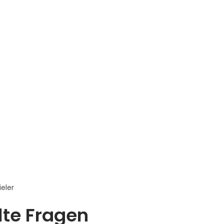
eler
lte Fragen