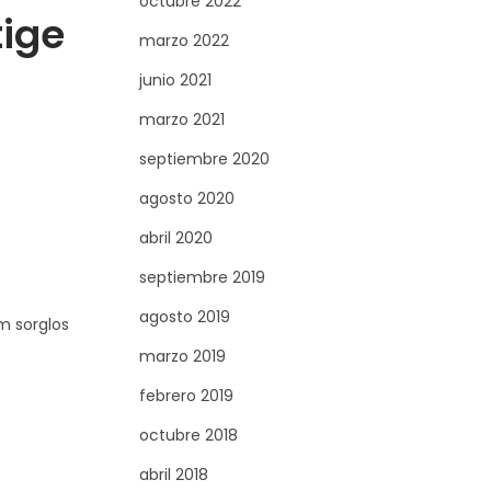
octubre 2022
tige
marzo 2022
junio 2021
marzo 2021
septiembre 2020
agosto 2020
abril 2020
septiembre 2019
agosto 2019
um sorglos
marzo 2019
febrero 2019
octubre 2018
abril 2018