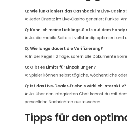
Q: Wie funktioniert das Cashback im Live‑Casino
A: Jeder Einsatz im Live‑Casino generiert Punkte. 
Q: Kann ich meine Lieblings‑Slots auf dem Handy 
A: Ja, die mobile Seite ist vollständig optimiert und
Q: Wie lange dauert die Verifizierung?
A: In der Regel 1‑2 Tage, sofern alle Dokumente korr
Q: Gibt es Limits für Einzahlungen?
A: Spieler können selbst tägliche, wöchentliche od
Q: Ist das Live‑Dealer‑Erlebnis wirklich interaktiv?
A: Ja, über den integrierten Chat kannst du mit d
persönliche Nachrichten austauschen.
Tipps für den optima