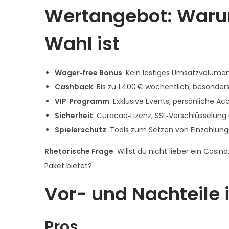
Wertangebot: Warum
Wahl ist
Wager‑free Bonus
: Kein lästiges Umsatzvolumen,
Cashback
: Bis zu 1.400 € wöchentlich, besonders 
VIP‑Programm
: Exklusive Events, persönliche 
Sicherheit
: Curacao‑Lizenz, SSL‑Verschlüsselung
Spielerschutz
: Tools zum Setzen von Einzahlungs
Rhetorische Frage
: Willst du nicht lieber ein Casi
Paket bietet?
Vor- und Nachteile 
Pros