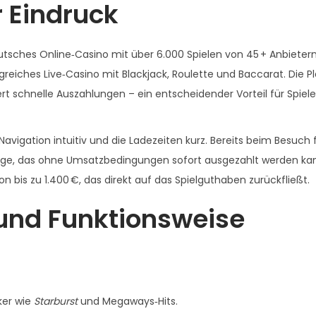
r Eindruck
utsches Online‑Casino mit über 6.000 Spielen von 45 + Anbietern
greiches Live‑Casino mit Blackjack, Roulette und Baccarat. Die Pl
t schnelle Auszahlungen – ein entscheidender Vorteil für Spieler
ie Navigation intuitiv und die Ladezeiten kurz. Bereits beim Besuch f
Auge, das ohne Umsatzbedingungen sofort ausgezahlt werden kan
 bis zu 1.400 €, das direkt auf das Spielguthaben zurückfließt.
 und Funktionsweise
iker wie
Starburst
und Megaways‑Hits.