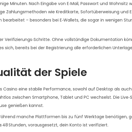
nige Minuten. Nach Eingabe von E‑Mail, Passwort und Wohnsitz w
ängige Zahlungsmethoden wie Kreditkarte, Sofortüberweisung und E
n bearbeitet – besonders bei E‑Wallets, die sogar in wenigen St
n der Verifizierungs‑Schritte. Ohne vollständige Dokumentation kö
 sich, bereits bei der Registrierung alle erforderlichen Unterlag
lität der Spiele
ts Casino eine stabile Performance, sowohl auf Desktop als auch
 nahtlos zwischen Smartphone, Tablet und PC wechselst. Die Live
ause genießen kannst.
. Während manche Plattformen bis zu fünf Werktage benötigen, g
48 Stunden, vorausgesetzt, dein Konto ist verifiziert.