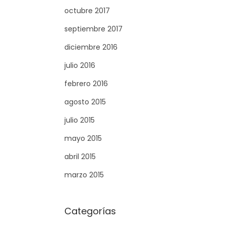
octubre 2017
septiembre 2017
diciembre 2016
julio 2016
febrero 2016
agosto 2015
julio 2015
mayo 2015
abril 2015
marzo 2015
Categorías