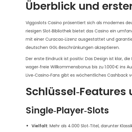
g
n
Überblick und erste
d
d
a
i
o
o
c
d
e
e
Viggoslots Casino präsentiert sich als modernes de
i
o
l
n
riesigen Slot‑Bibliothek bietet das Casino ein umfan
ó
mit einer Curacao‑Lizenz ausgestattet und garantier
n
deutschen GGL‑Beschränkungen akzeptieren.
Der erste Eindruck ist positiv: Das Design ist klar, d
wager‑freie Willkommensbonus bis zu 1.000 € ins 
Live‑Casino‑Fans gibt es wöchentliches Cashback von
Schlüssel‑Features
Single‑Player‑Slots
Vielfalt
: Mehr als 4.000 Slot‑Titel, darunter Klass