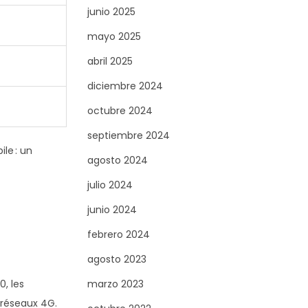
junio 2025
mayo 2025
abril 2025
diciembre 2024
octubre 2024
septiembre 2024
le : un
agosto 2024
julio 2024
r
junio 2024
febrero 2024
agosto 2023
0, les
marzo 2023
 réseaux 4G.