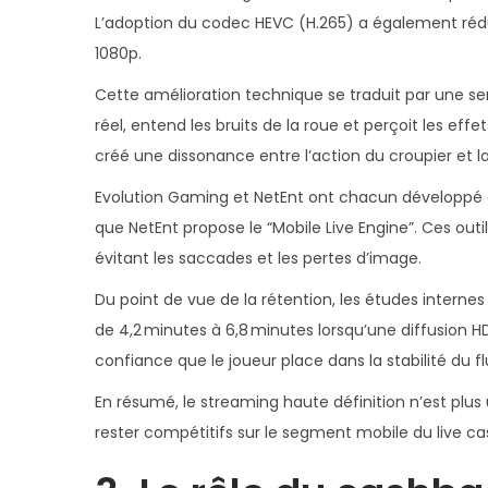
L’adoption du codec HEVC (H.265) a également rédu
1080p.
Cette amélioration technique se traduit par une sen
réel, entend les bruits de la roue et perçoit les ef
créé une dissonance entre l’action du croupier et 
Evolution Gaming et NetEnt ont chacun développé des 
que NetEnt propose le “Mobile Live Engine”. Ces out
évitant les saccades et les pertes d’image.
Du point de vue de la rétention, les études intern
de 4,2 minutes à 6,8 minutes lorsqu’une diffusion 
confiance que le joueur place dans la stabilité du fl
En résumé, le streaming haute définition n’est plu
rester compétitifs sur le segment mobile du live ca