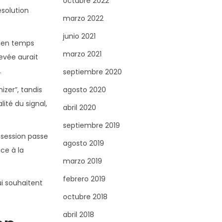
octubre 2022
solution
marzo 2022
junio 2021
r en temps
marzo 2021
levée aurait
.
septiembre 2020
izer”, tandis
agosto 2020
ité du signal,
abril 2020
septiembre 2019
 session passe
agosto 2019
ce à la
marzo 2019
febrero 2019
ui souhaitent
octubre 2018
abril 2018