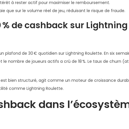
intérêt à rester actif pour maximiser le remboursement.
ie que sur le volume réel de jeu, réduisant le risque de fraude.
10 % de cashback sur Lightning
n plafond de 30 € quotidien sur Lightning Roulette. En six semain
le nombre de joueurs actifs a crû de 18 %. Le taux de churn (att
l est bien structuré, agit comme un moteur de croissance durab
tilité comme Lightning Roulette.
cashback dans l’écosystè