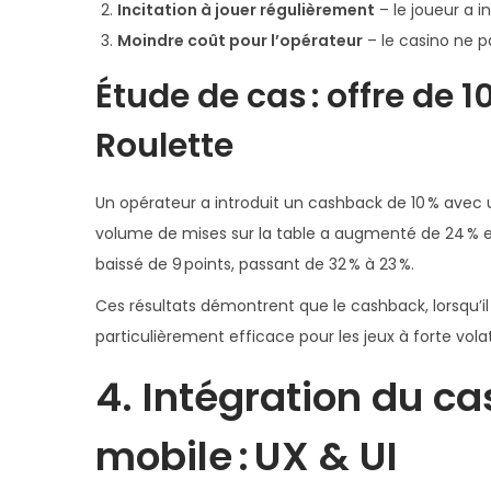
Incitation à jouer régulièrement
– le joueur a 
Moindre coût pour l’opérateur
– le casino ne pa
Étude de cas : offre de 
Roulette
Un opérateur a introduit un cashback de 10 % avec u
volume de mises sur la table a augmenté de 24 % et 
baissé de 9 points, passant de 32 % à 23 %.
Ces résultats démontrent que le cashback, lorsqu’i
particulièrement efficace pour les jeux à forte vola
4. Intégration du 
mobile : UX & UI