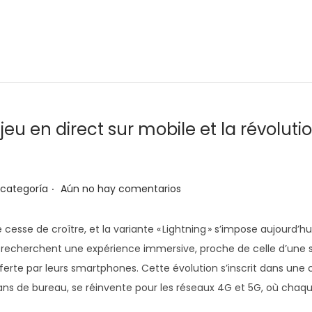
 jeu en direct sur mobile et la révoluti
.
 categoría
Aún no hay comentarios
 cesse de croître, et la variante « Lightning » s’impose aujourd’
 recherchent une expérience immersive, proche de celle d’une s
 offerte par leurs smartphones. Cette évolution s’inscrit dans un
crans de bureau, se réinvente pour les réseaux 4G et 5G, où cha