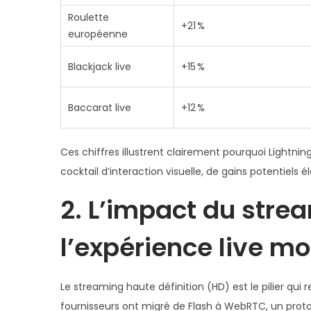
Roulette
+21 %
européenne
Blackjack live
+15 %
Baccarat live
+12 %
Ces chiffres illustrent clairement pourquoi Lightni
cocktail d’interaction visuelle, de gains potentiels 
2. L’impact du strea
l’expérience live mo
Le streaming haute définition (HD) est le pilier qui 
fournisseurs ont migré de Flash à WebRTC, un prot