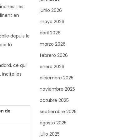
inches. Les
junio 2026
linent en
mayo 2026
abril 2026
bile depuis le
marzo 2026
par la
febrero 2026
ndard, ce qui
enero 2026
 incite les
diciembre 2025
noviembre 2025
octubre 2025
n de
septiembre 2025
agosto 2025
julio 2025