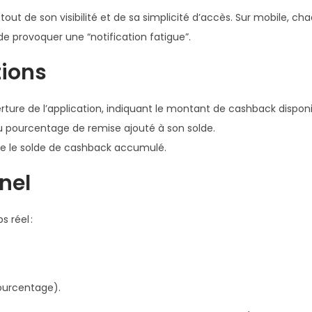
ut de son visibilité et de sa simplicité d’accès. Sur mobile, cha
de provoquer une “notification fatigue”.
tions
erture de l’application, indiquant le montant de cashback disponi
du pourcentage de remise ajouté à son solde.
lle le solde de cashback accumulé.
nel
 réel :
ourcentage).