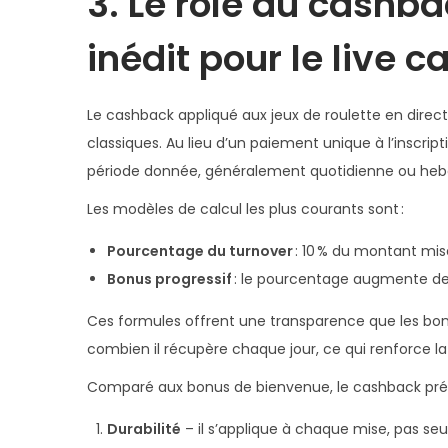
3. Le rôle du cashbac
inédit pour le live c
Le cashback appliqué aux jeux de roulette en dire
classiques. Au lieu d’un paiement unique à l’inscri
période donnée, généralement quotidienne ou he
Les modèles de calcul les plus courants sont :
Pourcentage du turnover
: 10 % du montant misé
Bonus progressif
: le pourcentage augmente de 
Ces formules offrent une transparence que les bon
combien il récupère chaque jour, ce qui renforce l
Comparé aux bonus de bienvenue, le cashback prése
Durabilité
– il s’applique à chaque mise, pas se