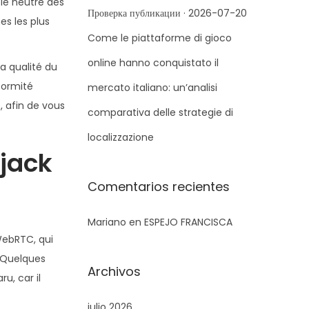
ble neutre des
r
Проверка публикации · 2026-07-20
es les plus
a
Come le piattaforme di gioco
:
online hanno conquistato il
la qualité du
formité
mercato italiano: un’analisi
, afin de vous
comparativa delle strategie di
localizzazione
kjack
Comentarios recientes
Mariano
en
ESPEJO FRANCISCA
 WebRTC, qui
. Quelques
Archivos
u, car il
julio 2026