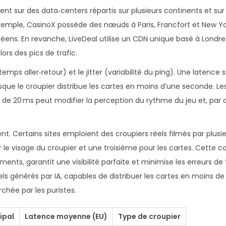
uient sur des data‑centers répartis sur plusieurs continents et su
exemple, CasinoX possède des nœuds à Paris, Francfort et New Yo
éens. En revanche, LiveDeal utilise un CDN unique basé à Londre
ors des pics de trafic.
emps aller‑retour) et le jitter (variabilité du ping). Une latence 
rsque le croupier distribue les cartes en moins d’une seconde. Le
 20 ms peut modifier la perception du rythme du jeu et, par 
. Certains sites emploient des croupiers réels filmés par plusi
 le visage du croupier et une troisième pour les cartes. Cette c
nts, garantit une visibilité parfaite et minimise les erreurs de 
ls générés par IA, capables de distribuer les cartes en moins d
hée par les puristes.
ipal
Latence moyenne (EU)
Type de croupier