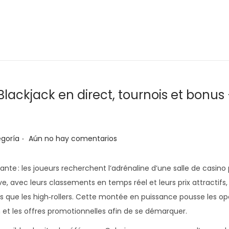
Blackjack en direct, tournois et bonus 
.
egoría
Aún no hay comentarios
ante : les joueurs recherchent l’adrénaline d’une salle de casino
ive, avec leurs classements en temps réel et leurs prix attractifs
s que les high‑rollers. Cette montée en puissance pousse les op
 et les offres promotionnelles afin de se démarquer.