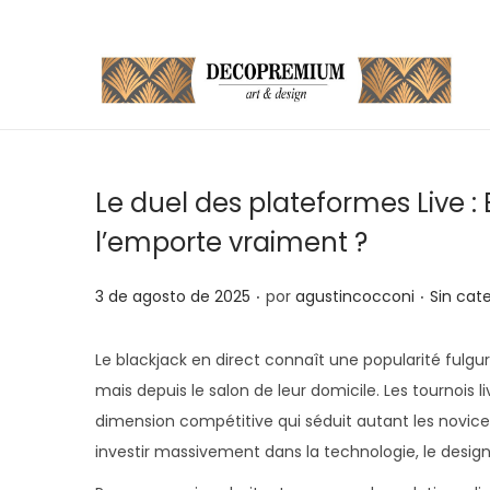
S
S
a
a
l
l
t
t
Le duel des plateformes Live : 
a
a
l’emporte vraiment ?
r
r
a
a
.
.
P
P
3 de agosto de 2025
por
agustincocconi
Sin cat
l
l
u
u
a
c
b
b
Le blackjack en direct connaît une popularité fulgur
n
o
l
l
mais depuis le salon de leur domicile. Les tournois l
a
n
i
i
dimension compétitive qui séduit autant les novice
v
t
c
c
investir massivement dans la technologie, le design
e
e
a
a