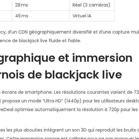
28 ms
Réel (3 caméras)
45 ms
Virtuel IA
ncy, d’un CDN géographiquement diversifié et d’une capture mu
ence de blackjack live fluide et fiable.
 graphique et immersion
nois de blackjack live
les écrans de smartphone. Les résolutions courantes varient de 7
 propose un mode “Ultra‑HD” (1440p) pour les utilisateurs desk
iveDeal optimise automatiquement la résolution à 720p pour les 
es les plus abouties intègrent un son 3D qui reproduit les bruits d
tes. Cette immersion sonore est calibrée pour ne pas masquer 