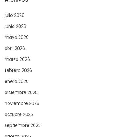
i
e
julio 2026
n
junio 2026
c
mayo 2026
e
d
abril 2026
u
marzo 2026
c
febrero 2026
a
s
enero 2026
i
diciembre 2025
n
noviembre 2025
o
octubre 2025
S
G
i
u
septiembre 2025
g
i
agosto 2025