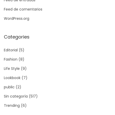
Feed de entradas
Feed de comentarios
WordPress.org
Categories
Editorial
(5)
Fashion
(8)
Life Style
(9)
Lookbook
(7)
public
(2)
Sin categoría
(517)
Trending
(6)