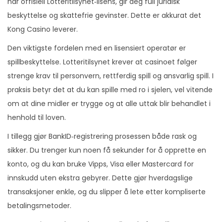
har offisiell Lotteritilsynet‑lisens, gir deg full juridisk
a
i
o
o
beskyttelse og skattefrie gevinster. Dette er akkurat det
c
d
e
e
Kong Casino leverer.
i
o
l
n
Den viktigste fordelen med en lisensiert operatør er
ó
spillbeskyttelse. Lotteritilsynet krever at casinoet følger
n
strenge krav til personvern, rettferdig spill og ansvarlig spill. I
praksis betyr det at du kan spille med ro i sjelen, vel vitende
om at dine midler er trygge og at alle uttak blir behandlet i
henhold til loven.
I tillegg gjør BankID‑registrering prosessen både rask og
sikker. Du trenger kun noen få sekunder for å opprette en
konto, og du kan bruke Vipps, Visa eller Mastercard for
innskudd uten ekstra gebyrer. Dette gjør hverdagslige
transaksjoner enkle, og du slipper å lete etter kompliserte
betalingsmetoder.