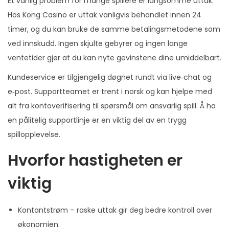
Et vanlig problem for mange spillere er langsomme uttak.
Hos Kong Casino er uttak vanligvis behandlet innen 24
timer, og du kan bruke de samme betalingsmetodene som
ved innskudd. Ingen skjulte gebyrer og ingen lange
ventetider gjør at du kan nyte gevinstene dine umiddelbart.
Kundeservice er tilgjengelig døgnet rundt via live‑chat og
e‑post. Supportteamet er trent i norsk og kan hjelpe med
alt fra kontoverifisering til spørsmål om ansvarlig spill. Å ha
en pålitelig supportlinje er en viktig del av en trygg
spillopplevelse.
Hvorfor hastigheten er
viktig
Kontantstrøm – raske uttak gir deg bedre kontroll over
økonomien.