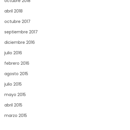
octubre 2018
u
abril 2018
e
v
octubre 2017
o
septiembre 2017
u
diciembre 2016
s
d
julio 2016
e
febrero 2016
v
agosto 2015
e
julio 2015
z
s
mayo 2015
a
abril 2015
v
marzo 2015
o
i