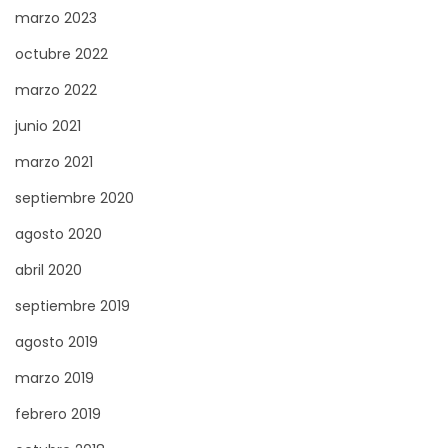
o
marzo 2023
e
octubre 2022
n
marzo 2022
l
i
junio 2021
g
marzo 2021
n
septiembre 2020
e
agosto 2020
–
T
abril 2020
o
septiembre 2019
u
agosto 2019
t
c
marzo 2019
e
febrero 2019
q