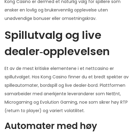
Kong Casino er dermed et naturlig valg for spillere som
ønsker en lovlig og brukervennlig opplevelse uten
unødvendige bonuser eller omsetningskrav.
Spillutvalg og live
dealer‑opplevelsen
Et av de mest kritiske elementene i et nettcasino er
spillutvalget. Hos Kong Casino finner du et bredt spekter av
spilleautomater, bordspill og live dealer‑bord. Plattformen
samarbeider med anerkjente leverandører som NetEnt,
Microgaming og Evolution Gaming, noe som sikrer høy RTP
(return to player) og variert volatilitet.
Automater med høy