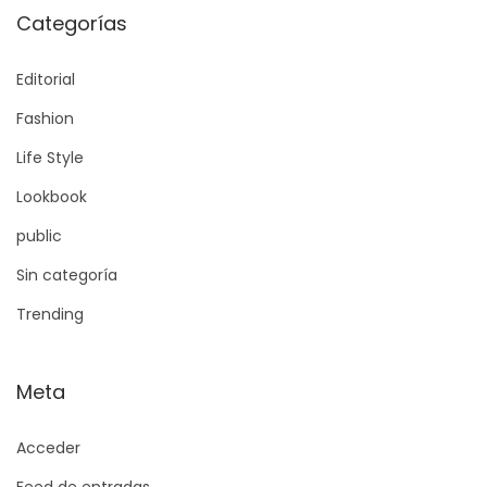
r
Categorías
Editorial
Fashion
Life Style
Lookbook
public
Sin categoría
Trending
Meta
Acceder