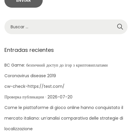
e
s
j
B
a
ú
c
s
k
q
Entradas recientes
p
u
o
e
BC Game: безпечний доступ до ігор з криптовиплатами
t
d
s
Coronavirus disease 2019
a
e
cw-check-https://test.com/
p
n
Проверка публикации · 2026-07-20
a
l
r
Come le piattaforme di gioco online hanno conquistato il
é
a
g
mercato italiano: un’analisi comparativa delle strategie di
:
e
localizzazione