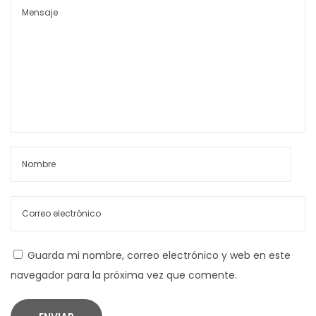
r
é
s
a
o
n
d
t
t
a
r
a
s
n
s
f
o
r
Guarda mi nombre, correo electrónico y web en este
m
navegador para la próxima vez que comente.
é
l