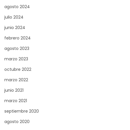
:
agosto 2024
c
o
julio 2024
m
junio 2024
m
febrero 2024
e
agosto 2023
n
t
marzo 2023
l
octubre 2022
e
marzo 2022
s
n
junio 2021
i
marzo 2021
v
septiembre 2020
e
agosto 2020
a