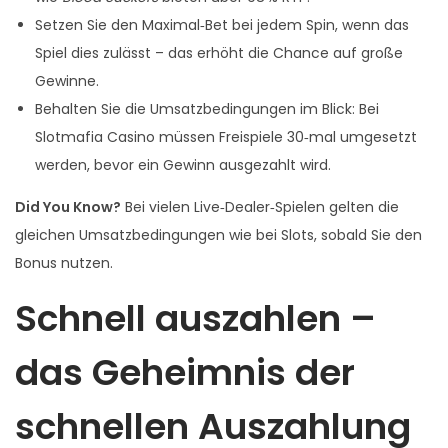
Setzen Sie den Maximal‑Bet bei jedem Spin, wenn das
Spiel dies zulässt – das erhöht die Chance auf große
Gewinne.
Behalten Sie die Umsatzbedingungen im Blick: Bei
Slotmafia Casino müssen Freispiele 30‑mal umgesetzt
werden, bevor ein Gewinn ausgezahlt wird.
Did You Know?
Bei vielen Live‑Dealer‑Spielen gelten die
gleichen Umsatzbedingungen wie bei Slots, sobald Sie den
Bonus nutzen.
Schnell auszahlen –
das Geheimnis der
schnellen Auszahlung