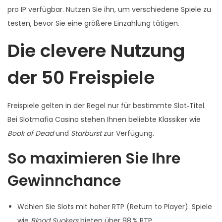
pro IP verfügbar. Nutzen Sie ihn, um verschiedene Spiele zu
testen, bevor Sie eine größere Einzahlung tätigen.
Die clevere Nutzung
der 50 Freispiele
Freispiele gelten in der Regel nur für bestimmte Slot‑Titel.
Bei Slotmafia Casino stehen Ihnen beliebte Klassiker wie
Book of Dead
und
Starburst
zur Verfügung.
So maximieren Sie Ihre
Gewinnchance
Wählen Sie Slots mit hoher RTP (Return to Player). Spiele
wie
Blood Suckers
bieten über 98 % RTP.