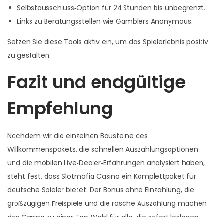
Selbstausschluss‑Option für 24 Stunden bis unbegrenzt.
Links zu Beratungsstellen wie Gamblers Anonymous.
Setzen Sie diese Tools aktiv ein, um das Spielerlebnis positiv
zu gestalten.
Fazit und endgültige
Empfehlung
Nachdem wir die einzelnen Bausteine des
Willkommenspakets, die schnellen Auszahlungsoptionen
und die mobilen Live‑Dealer‑Erfahrungen analysiert haben,
steht fest, dass Slotmafia Casino ein Komplettpaket für
deutsche Spieler bietet. Der Bonus ohne Einzahlung, die
großzügigen Freispiele und die rasche Auszahlung machen