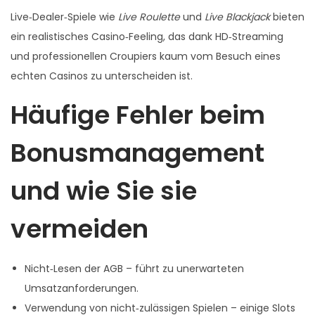
Live‑Dealer‑Spiele wie
Live Roulette
und
Live Blackjack
bieten
ein realistisches Casino‑Feeling, das dank HD‑Streaming
und professionellen Croupiers kaum vom Besuch eines
echten Casinos zu unterscheiden ist.
Häufige Fehler beim
Bonusmanagement
und wie Sie sie
vermeiden
Nicht‑Lesen der AGB – führt zu unerwarteten
Umsatzanforderungen.
Verwendung von nicht‑zulässigen Spielen – einige Slots