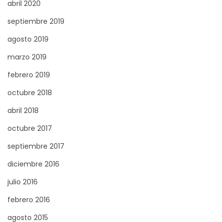
u
abril 2020
x
septiembre 2019
V
agosto 2019
I
P
marzo 2019
r
febrero 2019
e
octubre 2018
d
abril 2018
é
f
octubre 2017
i
septiembre 2017
n
diciembre 2016
i
s
julio 2016
s
febrero 2016
e
agosto 2015