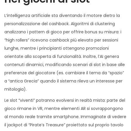
L’intelligenza artificiale sta diventando il motore dietro la
personalizzazione del cashback. Algoritmi di clustering
analizzano i pattern di gioco per offrire bonus su misura: i
“high rollers” ricevono cashback più elevato per sessioni
lunghe, mentre i principianti ottengono promozioni
orientate alla scoperta di funzionalità. Inoltre, l’AI genera
contenuti dinamici, modificando scenari di slot in base alle
preferenze del giocatore (es. cambiare il tema da “spazio”
a “antica Grecia” quando il sistema rileva un interesse per
mitologia).
Le slot “viventi” potranno evolversi in realtà mista: parte del
gioco rimane in VR, mentre elementi AR si sovrappongono
al mondo reale tramite smartphone. Immaginate di vedere
il jackpot di “Pirate’s Treasure” proiettato sul proprio tavolo