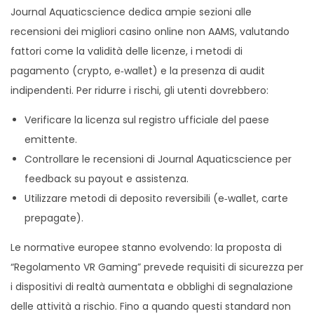
Journal Aquaticscience dedica ampie sezioni alle
recensioni dei migliori casino online non AAMS, valutando
fattori come la validità delle licenze, i metodi di
pagamento (crypto, e‑wallet) e la presenza di audit
indipendenti. Per ridurre i rischi, gli utenti dovrebbero:
Verificare la licenza sul registro ufficiale del paese
emittente.
Controllare le recensioni di Journal Aquaticscience per
feedback su payout e assistenza.
Utilizzare metodi di deposito reversibili (e‑wallet, carte
prepagate).
Le normative europee stanno evolvendo: la proposta di
“Regolamento VR Gaming” prevede requisiti di sicurezza per
i dispositivi di realtà aumentata e obblighi di segnalazione
delle attività a rischio. Fino a quando questi standard non