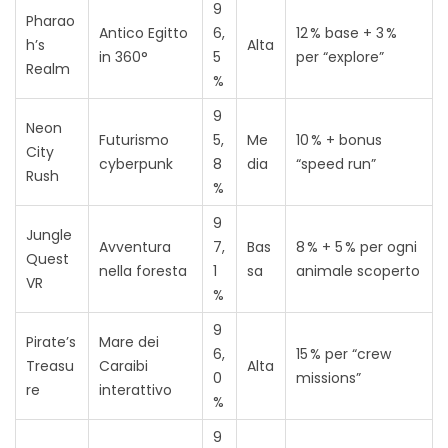
9
Pharao
Antico Egitto
6,
12 % base + 3 %
h’s
Alta
in 360°
5
per “explore”
Realm
%
9
Neon
Futurismo
5,
Me
10 % + bonus
City
cyberpunk
8
dia
“speed run”
Rush
%
9
Jungle
Avventura
7,
Bas
8 % + 5 % per ogni
Quest
nella foresta
1
sa
animale scoperto
VR
%
9
Pirate’s
Mare dei
6,
15 % per “crew
Treasu
Caraibi
Alta
0
missions”
re
interattivo
%
9