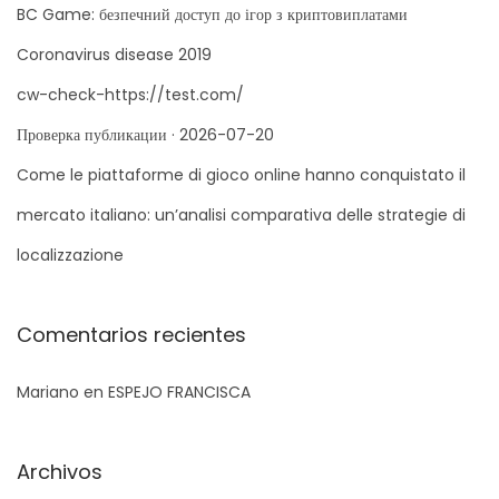
e
BC Game: безпечний доступ до ігор з криптовиплатами
ò
d
o
Coronavirus disease 2019
a
n
cw-check-https://test.com/
p
l
Проверка публикации · 2026-07-20
a
i
r
Come le piattaforme di gioco online hanno conquistato il
n
a
e
mercato italiano: un’analisi comparativa delle strategie di
:
:
localizzazione
s
t
r
Comentarios recientes
a
Mariano
en
ESPEJO FRANCISCA
t
e
g
Archivos
i