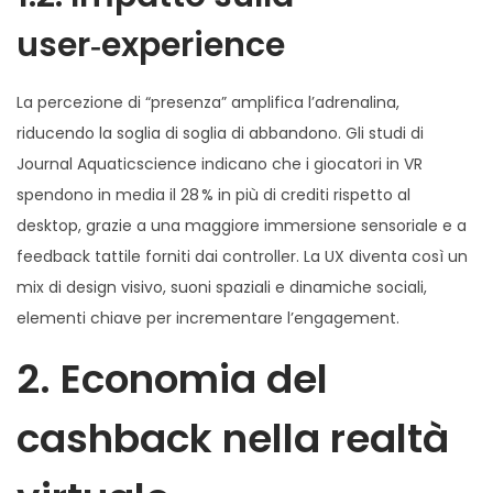
user‑experience
La percezione di “presenza” amplifica l’adrenalina,
riducendo la soglia di soglia di abbandono. Gli studi di
Journal Aquaticscience indicano che i giocatori in VR
spendono in media il 28 % in più di crediti rispetto al
desktop, grazie a una maggiore immersione sensoriale e a
feedback tattile forniti dai controller. La UX diventa così un
mix di design visivo, suoni spaziali e dinamiche sociali,
elementi chiave per incrementare l’engagement.
2. Economia del
cashback nella realtà