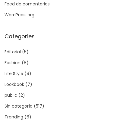
Feed de comentarios
,
s
WordPress.org
c
e
Categories
g
l
Editorial
(5)
i
Fashion
(8)
e
r
Life Style
(9)
e
Lookbook
(7)
i
public
(2)
p
Sin categoría
(517)
r
o
Trending
(6)
v
i