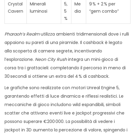
Crystal
Minerali
5,
Me
9 % + 2 % per
Cavern
luminosi
5
dia
“gem combo”
%
Pharaoh’s Realm
utilizza ambienti tridimensionali dove i rulli
appaiono su pareti di una piramide. Il cashback è legato
alla scoperta di camere segrete, incentivando
l’esplorazione.
Neon City Rush
integra un mini‑gioco di
corsa tra i grattacieli: completando il percorso in meno di
30 secondi si ottiene un extra del 4 % di cashback.
Le grafiche sono realizzate con motori Unreal Engine 5,
garantendo effetti di luce dinamica e riflessi realistici. Le
meccaniche di gioco includono wild espandibili, simboli
scatter che attivano eventi live e jackpot progressivi che
possono superare €200 000. La possibilità di vedere i
jackpot in 3D aumenta la percezione di valore, spingendo i