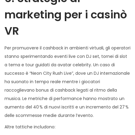
marketing per i casinò
VR
Per promuovere il cashback in ambienti virtuali, gli operatori
stanno sperimentando eventi live con DJ set, tornei di slot
a tema e tour guidati da avatar celebrity. Un caso di
successo è “Neon City Rush Live”, dove un DJ internazionale
ha suonato in tempo reale mentre i giocatori
raccoglievano bonus di cashback legati al ritmo della
musica. Le metriche di performance hanno mostrato un
aumento del 40 % di nuovi iscritti e un incremento del 27 %
delle scommesse medie durante l’evento.
Altre tattiche includono: