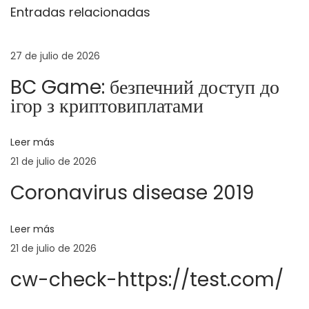
Entradas relacionadas
d
d
e
a
e
a
f
27 de julio de 2026
g
n
i
BC Game: безпечний доступ до
t
n
a
ігор з криптовиплатами
e
i
r
t
c
Leer más
i
i
21 de julio de 2026
o
v
i
r
a
Coronavirus disease 2019
:
p
ó
e
Leer más
r
n
21 de julio de 2026
o
cw-check-https://test.com/
t
d
t