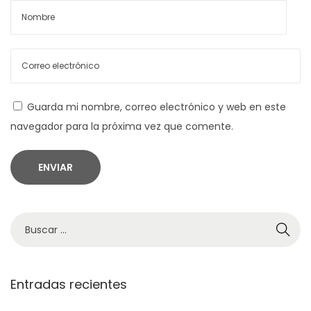
s
i
ù
r
a
p
Guarda mi nombre, correo electrónico y web en este
i
navegador para la próxima vez que comente.
d
i
n
e
i
B
c
ú
a
s
s
q
Entradas recientes
i
u
n