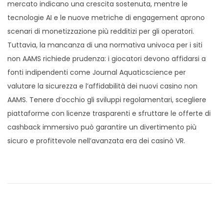
mercato indicano una crescita sostenuta, mentre le
tecnologie AI e le nuove metriche di engagement aprono
scenari di monetizzazione più redditizi per gli operatori.
Tuttavia, la mancanza di una normativa univoca per i siti
non AAMS richiede prudenza: i giocatori devono affidarsi a
fonti indipendenti come Journal Aquaticscience per
valutare la sicurezza e l’affidabilità dei nuovi casino non
AAMS. Tenere d’occhio gli sviluppi regolamentari, scegliere
piattaforme con licenze trasparenti e sfruttare le offerte di
cashback immersivo può garantire un divertimento più
sicuro e profittevole nell’avanzata era dei casinò VR.
N
E
G
n
u
a
t
i
r
d
v
a
a