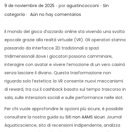
.
.
P
P
9 de noviembre de 2025
por
agustincocconi
Sin
a
i
.
u
u
c
d
categoría
Aún no hay comentarios
b
b
i
o
l
l
ó
Il mondo del gioco d’azzardo online sta vivendo una svolta
i
i
n
epocale grazie alla realtà virtuale (VR). Gli operatori stanno
c
c
passando da interfacce 2D tradizionali a spazi
a
a
tridimensionali dove i giocatori possono camminare,
d
d
interagire con avatar e vivere l’emozione di un vero casinò
o
o
senza lasciare il divano. Questa trasformazione non
e
e
riguarda solo l’estetica: la VR consente nuovi meccanismi
l
n
di reward, tra cui il cashback basato sul tempo trascorso in
sala, sulle interazioni sociali e sulle performance nelle slot.
Per chi vuole approfondire le opzioni più sicure, è possibile
consultare la nostra guida su
Siti non AAMS sicuri
. Journal
Aquaticscience, sito di recensioni indipendente, analizza