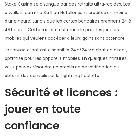
Stake Casino se distingue par des retraits ultra‑rapides. Les
e‑wallets comme Skrill ou Neteller sont crédités en moins
d’une heure, tandis que les cartes bancaires prennent 24 à
48 heures. Cette rapidité est cruciale pour les joueurs
mobiles qui veulent accéder à leurs gains sans attendre.
Le service client est disponible 24 h/24 via chat en direct,
optimisé pour les appareils mobiles. En quelques minutes,
vous pouvez résoudre un problème de vérification ou
obtenir des conseils sur le Lightning Roulette.
Sécurité et licences :
jouer en toute
confiance