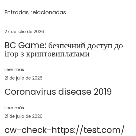
v
a
e
Entradas relacionadas
d
c
e
a
o
a
m
27 de julio de 2026
g
n
p
BC Game: безпечний доступ до
t
l
a
ігор з криптовиплатами
e
e
r
t
c
Leer más
i
d
21 de julio de 2026
o
u
i
r
c
Coronavirus disease 2019
:
a
ó
s
Leer más
i
n
21 de julio de 2026
n
cw-check-https://test.com/
o