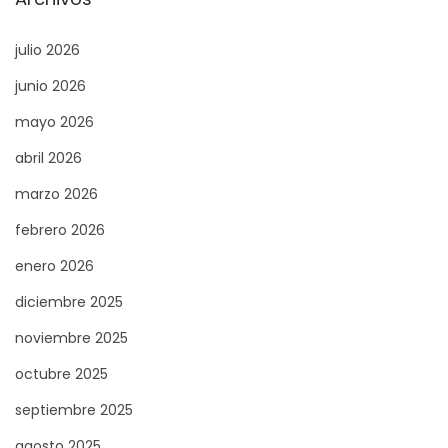
n
i
t
n
julio 2026
r
o
junio 2026
a
:
mayo 2026
d
H
a
o
abril 2026
:
e
marzo 2026
j
febrero 2026
e
v
enero 2026
e
diciembre 2025
i
noviembre 2025
l
octubre 2025
i
g
septiembre 2025
s
agosto 2025