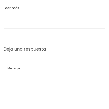
d
e
Leer más
n
e
l
e
i
g
n
n
e
Deja una respuesta
t
:
t
r
o
u
a
t
c
d
e
q
a
u