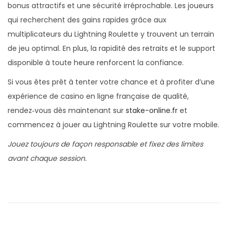
bonus attractifs et une sécurité irréprochable. Les joueurs
qui recherchent des gains rapides grâce aux
multiplicateurs du Lightning Roulette y trouvent un terrain
de jeu optimal. En plus, la rapidité des retraits et le support
disponible à toute heure renforcent la confiance.
Si vous êtes prêt à tenter votre chance et à profiter d’une
expérience de casino en ligne française de qualité,
rendez‑vous dès maintenant sur
stake-online.fr
et
commencez à jouer au Lightning Roulette sur votre mobile.
Jouez toujours de façon responsable et fixez des limites
avant chaque session.
N
E
G
n
u
a
t
i
r
d