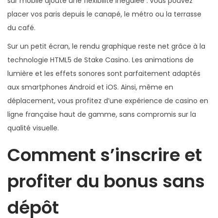
sur mobile ajoute une flexibilité inégalée : vous pouvez
a
i
o
o
placer vos paris depuis le canapé, le métro ou la terrasse
c
d
e
e
du café.
i
o
l
n
Sur un petit écran, le rendu graphique reste net grâce à la
ó
technologie HTML5 de Stake Casino. Les animations de
n
lumière et les effets sonores sont parfaitement adaptés
aux smartphones Android et iOS. Ainsi, même en
déplacement, vous profitez d’une expérience de casino en
ligne française haut de gamme, sans compromis sur la
qualité visuelle.
Comment s’inscrire et
profiter du bonus sans
dépôt