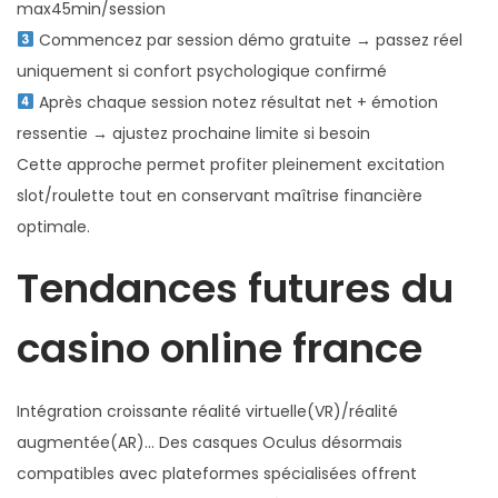
max45min/session
Commencez par session démo gratuite → passez réel
uniquement si confort psychologique confirmé
Après chaque session notez résultat net + émotion
ressentie → ajustez prochaine limite si besoin
Cette approche permet profiter pleinement excitation
slot/roulette tout en conservant maîtrise financière
optimale.
Tendances futures du
casino online france
Intégration croissante réalité virtuelle(VR)/réalité
augmentée(AR)… Des casques Oculus désormais
compatibles avec plateformes spécialisées offrent