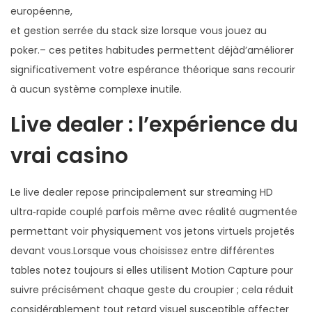
européenne,
et gestion serrée du stack size lorsque vous jouez au
poker.– ces petites habitudes permettent déjà​d’améliorer
significativement votre espérance théorique sans recourir
à aucun système complexe inutile.​
Live dealer : l’expérience du
vrai casino
Le live dealer repose principalement sur streaming HD
ultra‑rapide couplé parfois même avec réalité augmentée
permettant voir physiquement vos jetons virtuels projetés
devant vous.Lorsque vous choisissez entre différentes
tables notez toujours si elles utilisent Motion Capture pour
suivre précisément chaque geste du croupier ; cela réduit
considérablement tout retard visuel susceptible affecter