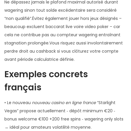
Ne dépassez jamais le plafond maximal autorisé durant
wagering sinon tout solde excédentaire sera considéré
“non qualifié”.Évitez également jouer hors jeux désignés –
beaucoup excluent baccarat live voire video poker – car
cela ne contribue pas au compteur wagering entraînant
stagnation prolongée.Vous risquez aussi involontairement
perdre droit au cashback si vous clôturez votre compte
avant période calculatrice définie.​
Exemples concrets
français
• Le nouveau
nouveau casino en ligne france
“Starlight
Vegas” propose actuellement ‑ dépôt minimum €20 ‑
bonus welcome €100 +200 free spins ‑ wagering only slots
→ idéal pour amateurs volatilité moyenne.