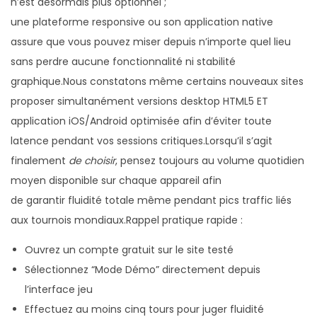
n’est désormais plus optionnel ;
une plateforme responsive ou son application native
assure que vous pouvez miser depuis n’importe quel lieu
sans perdre aucune fonctionnalité ni stabilité
graphique.Nous constatons même certains nouveaux sites
proposer simultanément versions desktop HTML5 ET
application iOS/Android optimisée afin d’éviter toute
latence pendant vos sessions critiques.Lorsqu’il s’agit
finalement
de choisir
, pensez toujours au volume quotidien
moyen disponible sur chaque appareil afin
de garantir fluidité totale même pendant pics traffic liés
aux tournois mondiaux.Rappel pratique rapide :
Ouvrez un compte gratuit sur le site testé
Sélectionnez “Mode Démo” directement depuis
l’interface jeu
Effectuez au moins cinq tours pour juger fluidité