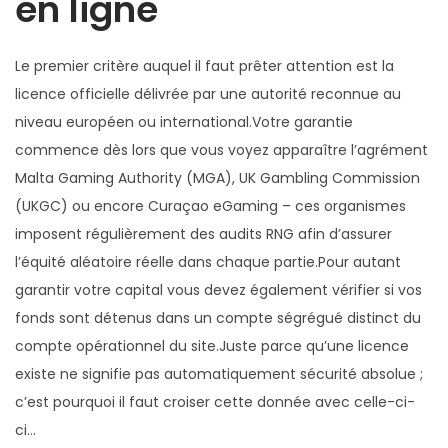
en ligne
Le premier critère auquel il faut prêter attention est la
licence officielle délivrée par une autorité reconnue au
niveau européen ou international.Votre garantie
commence dès lors que vous voyez apparaître l’agrément
Malta Gaming Authority (MGA), UK Gambling Commission
(UKGC) ou encore Curaçao eGaming – ces organismes
imposent régulièrement des audits RNG afin d’assurer
l’équité aléatoire réelle dans chaque partie.Pour autant
garantir votre capital vous devez également vérifier si vos
fonds sont détenus dans un compte ségrégué distinct du
compte opérationnel du site.Juste parce qu’une licence
existe ne signifie pas automatiquement sécurité absolue ;
c’est pourquoi il faut croiser cette donnée avec celle-ci-
ci…