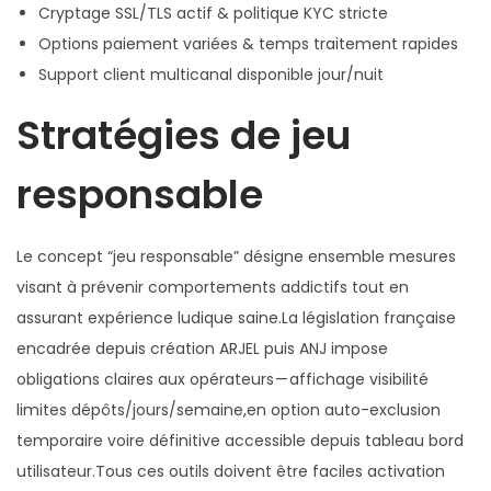
Cryptage SSL/TLS actif & politique KYC stricte
Options paiement variées & temps traitement rapides
Support client multicanal disponible jour/nuit
Stratégies de jeu
responsable
Le concept “jeu responsable” désigne ensemble mesures
visant à prévenir comportements addictifs tout en
assurant expérience ludique saine.La législation française
encadrée depuis création ARJEL puis ANJ impose
obligations claires aux opérateurs — affichage visibilité
limites dépôts/jours/semaine,en option auto-exclusion
temporaire voire définitive accessible depuis tableau bord
utilisateur.Tous ces outils doivent être faciles activation