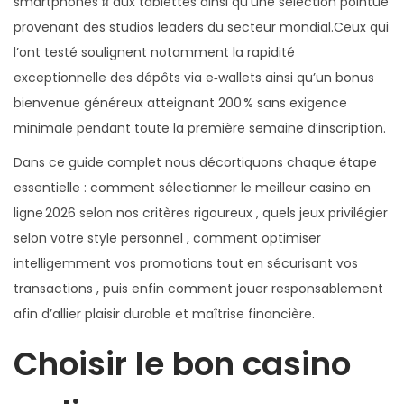
smartphones и aux tablettes ainsi qu’une sélection pointue
provenant des studios leaders du secteur mondial.Ceux qui
l’ont testé soulignent notamment la rapidité
exceptionnelle des dépôts via e‑wallets ainsi qu’un bonus
bienvenue généreux atteignant 200 % sans exigence
minimale pendant toute la première semaine d’inscription.​
Dans ce guide complet nous décortiquons chaque étape
essentielle : comment sélectionner le meilleur casino en
ligne 2026 selon nos critères rigoureux , quels jeux privilégier
selon votre style personnel , comment optimiser
intelligemment vos promotions tout en sécurisant vos
transactions , puis enfin comment jouer responsablement
afin d’allier plaisir durable et maîtrise financière.
Choisir le bon casino