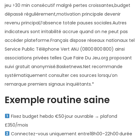
jeu >30 min consécutif malgré pertes croissantes,budget
dépassé régulièrement,motivation principale devenir
revenu principal,l’absence totale pauses sociales.Autres
indicateurs sont irritabilité accrue quand on ne peut pas
accéder plateforme.Français dispose réseaux nationaux tel
Service Public Téléphone Vert ANJ (0800 800 800) ainsi
associations privées telles Que Faire Du Jeu.org proposant
suivi gratuit anonymisé.Basketnews.Net recommande
systématiquement consulter ces sources lorsqu’on
remarque premiers signaux inquiétants.*
Exemple routine saine
Fixez budget hebdo €50·jour ouvrable → plafond
£350/mois
Connectez-vous uniquement entre18h00–22h00·durée