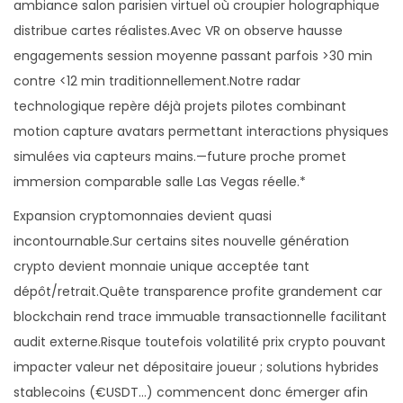
ambiance salon parisien virtuel où croupier holographique
distribue cartes réalistes.Avec VR on observe hausse
engagements session moyenne passant parfois >30 min
contre <12 min traditionnellement.Notre radar
technologique repère déjà projets pilotes combinant
motion capture avatars permettant interactions physiques
simulées via capteurs mains.—future proche promet
immersion comparable salle Las Vegas réelle.*
Expansion cryptomonnaies devient quasi
incontournable.Sur certains sites nouvelle génération
crypto devient monnaie unique acceptée tant
dépôt/retrait.Quête transparence profite grandement car
blockchain rend trace immuable transactionnelle facilitant
audit externe.Risque toutefois volatilité prix crypto pouvant
impacter valeur net dépositaire joueur ; solutions hybrides
stablecoins (€USDT…) commencent donc émerger afin