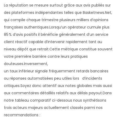
La réputation se mesure surtout grâce aux avis publiés sur
des plateformes indépendantes telles que Basketnews.Net,
qui compile chaque trimestre plusieurs milliers d’opinions
françaises authentiques.Lorsqu’un opérateur cumule plus
85 % d’avis positifs il bénéficie généralement d’un service
client réactif capable d’intervenir rapidement tant au
niveau dépôt que retrait.Cette métrique constitue souvent
votre première barrière contre leurs pratiques
douteuses.Inversement,
un taux inférieur signale fréquemment retards bancaires
ou réponses automatisées peu utiles lors d’incidents
critiques.Soyez donc attentif aux notes globales mais aussi
aux commentaires détaillés relatifs aux délais payout.Dans
notre tableau comparatif ci-dessous nous synthétisons
trois acteurs majeurs actuellement classés parmi nos
recommandations :