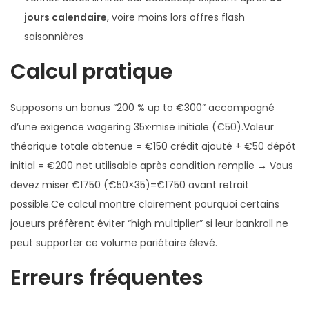
jours calendaire
, voire moins lors offres flash
saisonnières
Calcul pratique
Supposons un bonus “200 % up to €300” accompagné
d’une exigence wagering 35x·mise initiale (€50).Valeur
théorique totale obtenue = €150 crédit ajouté + €50 dépôt
initial = €200 net utilisable après condition remplie → Vous
devez miser €1750 (€50×35)=€1750 avant retrait
possible.Ce calcul montre clairement pourquoi certains
joueurs préfèrent éviter “high multiplier” si leur bankroll ne
peut supporter ce volume pariétaire élevé.​
Erreurs fréquentes