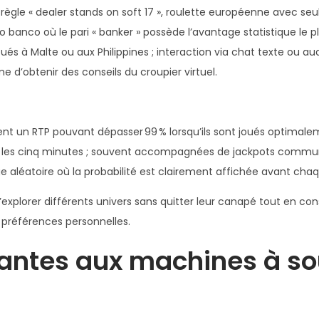
ègle « dealer stands on soft 17 », roulette européenne avec seu
 banco où le pari « banker » possède l’avantage statistique le pl
itués à Malte ou aux Philippines ; interaction via chat texte ou a
 d’obtenir des conseils du croupier virtuel.
rent un RTP pouvant dépasser 99 % lorsqu’ils sont joués optimale
utes les cinq minutes ; souvent accompagnées de jackpots commu
ge aléatoire où la probabilité est clairement affichée avant cha
xplorer différents univers sans quitter leur canapé tout en con
rs préférences personnelles.
gnantes aux machines à so