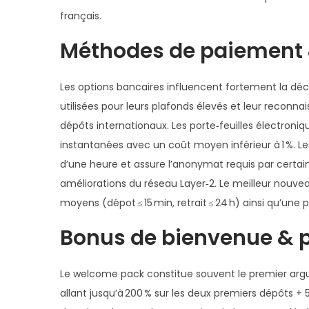
français.
Méthodes de paiement &
Les options bancaires influencent fortement la déci
utilisées pour leurs plafonds élevés et leur reconnais
dépôts internationaux. Les porte‑feuilles électroniqu
instantanées avec un coût moyen inférieur à 1 %. L
d’une heure et assure l’anonymat requis par certai
améliorations du réseau Layer‑2. Le meilleur nouvea
moyens (dépot ≤ 15 min, retrait ≤ 24 h) ainsi qu’une 
Bonus de bienvenue & 
Le welcome pack constitue souvent le premier argu
allant jusqu’à 200 % sur les deux premiers dépôts + 