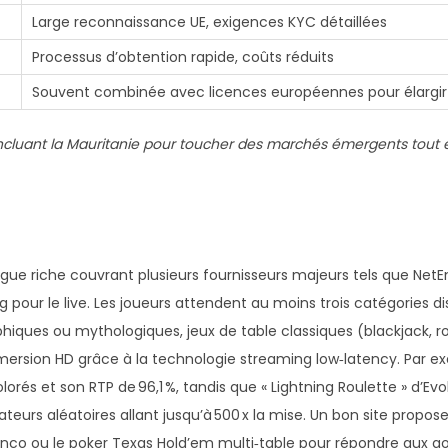
Large reconnaissance UE, exigences KYC détaillées
Processus d’obtention rapide, coûts réduits
Souvent combinée avec licences européennes pour élargir 
 incluant la Mauritanie pour toucher des marchés émergents tout
gue riche couvrant plusieurs fournisseurs majeurs tels que NetEn
our le live. Les joueurs attendent au moins trois catégories dis
ues ou mythologiques, jeux de table classiques (blackjack, ro
ersion HD grâce à la technologie streaming low‑latency. Par exe
orés et son RTP de 96,1 %, tandis que « Lightning Roulette » d’Evo
teurs aléatoires allant jusqu’à 500 x la mise. Un bon site propo
co ou le poker Texas Hold’em multi‑table pour répondre aux g