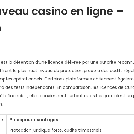
ouveau casino en ligne –
n
est la détention d’une licence délivrée par une autorité reconnu
rent le plus haut niveau de protection grâce à des audits régul
comptes opérationnels. Certaines plateformes obtiennent égalem
 via des tests indépendants. En comparaison, les licences de Cur
le financier ; elles conviennent surtout aux sites qui ciblent un 
s.
le
Principaux avantages
Protection juridique forte, audits trimestriels