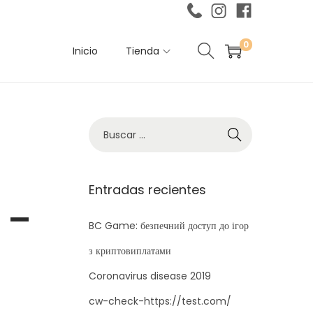
0
Inicio
Tienda
B
ú
s
q
Entradas recientes
 –
u
e
BC Game: безпечний доступ до ігор
d
з криптовиплатами
a
Coronavirus disease 2019
p
cw-check-https://test.com/
a