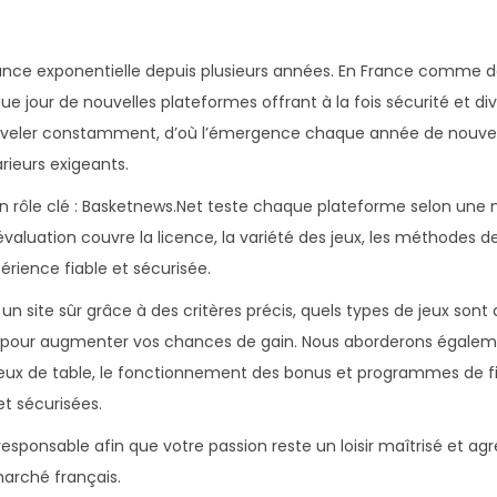
ance exponentielle depuis plusieurs années. En France comme d
e jour de nouvelles plateformes offrant à la fois sécurité et di
ouveler constamment, d’où l’émergence chaque année de nouve
arieurs exigeants.
n rôle clé : Basketnews.Net teste chaque plateforme selon une
valuation couvre la licence, la variété des jeux, les méthodes 
érience fiable et sécurisée.
n site sûr grâce à des critères précis, quels types de jeux sont 
és pour augmenter vos chances de gain. Nous aborderons égalem
ux de table, le fonctionnement des bonus et programmes de fidé
t sécurisées.
responsable afin que votre passion reste un loisir maîtrisé et agr
marché français.