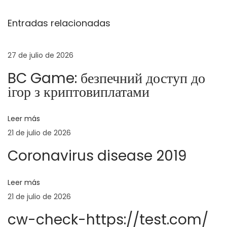
v
a
n
Entradas relacionadas
d
i
e
a
d
a
a
27 de julio de 2026
g
n
d
BC Game: безпечний доступ до
t
e
a
ігор з криптовиплатами
e
s
r
q
c
Leer más
i
u
21 de julio de 2026
o
e
i
r
D
Coronavirus disease 2019
:
e
ó
b
Leer más
a
n
21 de julio de 2026
t
cw-check-https://test.com/
e