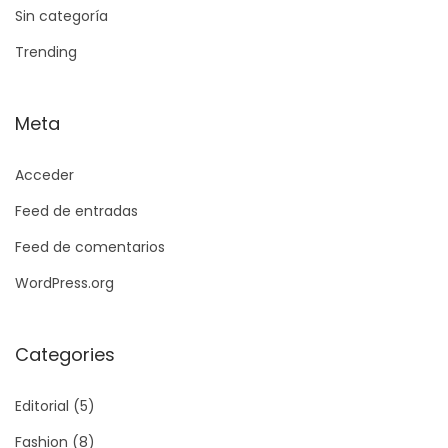
Sin categoría
f
r
Trending
e
n
Meta
t
a
Acceder
r
Feed de entradas
e
l
Feed de comentarios
J
WordPress.org
u
e
Categories
g
o
Editorial
(5)
P
r
Fashion
(8)