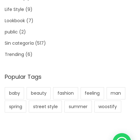
o
Life Style
(9)
b
Lookbook
(7)
l
e
public
(2)
m
Sin categoría
(517)
á
Trending
(6)
t
i
c
Popular Tags
o
y
baby
beauty
fashion
feeling
man
A
spring
street style
summer
woostify
p
o
y
o