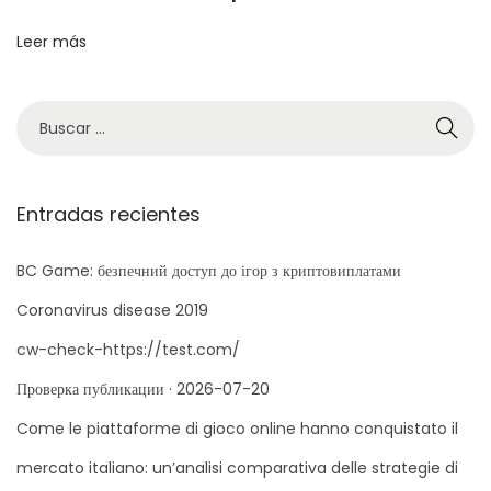
d
n
Leer más
s
e
o
e
b
B
r
ú
n
e
s
J
q
Entradas recientes
t
u
u
e
e
BC Game: безпечний доступ до ігор з криптовиплатами
r
g
d
Coronavirus disease 2019
o
a
a
cw-check-https://test.com/
R
p
e
Проверка публикации · 2026-07-20
a
d
s
r
Come le piattaforme di gioco online hanno conquistato il
p
a
a
mercato italiano: un’analisi comparativa delle strategie di
o
: