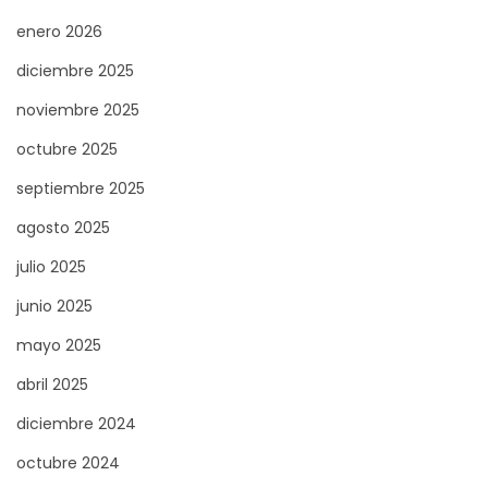
u
enero 2026
r
diciembre 2025
s
noviembre 2025
o
s
octubre 2025
y
septiembre 2025
P
agosto 2025
r
e
julio 2025
v
junio 2025
e
mayo 2025
n
abril 2025
c
i
diciembre 2024
ó
octubre 2024
n