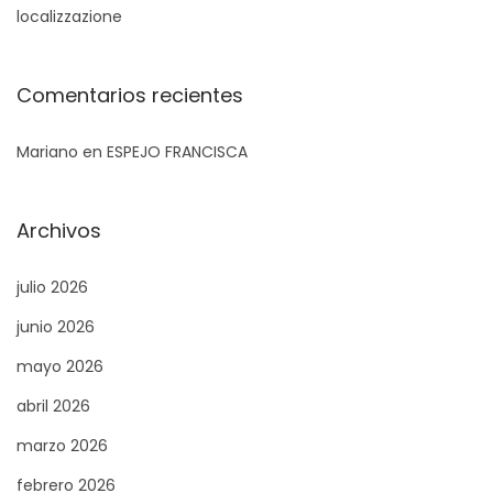
localizzazione
n
s
s
a
Comentarios recientes
b
l
Mariano
en
ESPEJO FRANCISCA
e
:
Archivos
A
p
julio 2026
o
junio 2026
y
o
mayo 2026
,
abril 2026
R
marzo 2026
e
c
febrero 2026