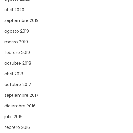
u
u
abril 2020
i
r
septiembre 2019
e
s
n
o
agosto 2019
t
s
marzo 2019
e
P
febrero 2019
e
ú
n
octubre 2018
b
t
l
abril 2018
r
i
octubre 2017
a
c
septiembre 2017
d
o
a
s
diciembre 2016
:
e
julio 2016
n
febrero 2016
E