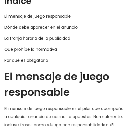
Índice
a
i
a
a
i
d
o
d
c
d
El mensaje de juego responsable
o
d
o
i
o
e
e
e
Dónde debe aparecer en el anuncio
ó
l
2
n
n
La franja horaria de la publicidad
0
Qué prohíbe la normativa
2
6
Por qué es obligatorio
El mensaje de juego
responsable
El mensaje de juego responsable es el pilar que acompaña
a cualquier anuncio de casinos o apuestas. Normalmente,
incluye frases como «Juega con responsabilidad» o «El