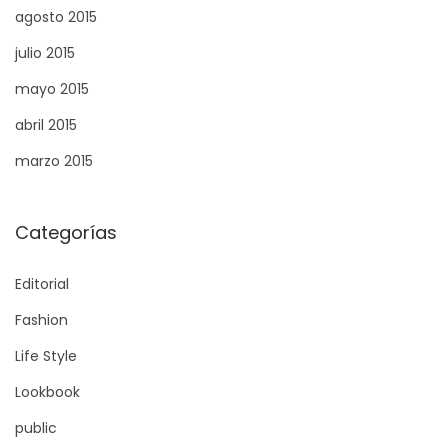
agosto 2015
s
p
julio 2015
a
mayo 2015
ñ
abril 2015
a
:
marzo 2015
G
u
Categorías
í
a
Editorial
p
Fashion
a
r
Life Style
a
Lookbook
E
public
n