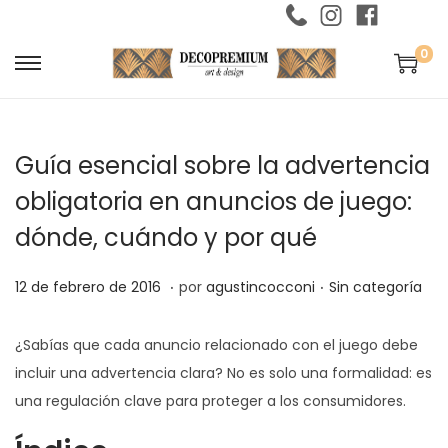
0
S
S
a
a
l
l
Guía esencial sobre la advertencia
t
t
a
a
obligatoria en anuncios de juego:
r
r
dónde, cuándo y por qué
a
a
l
l
.
.
P
6
P
12 de febrero de 2016
por
agustincocconi
Sin categoría
a
c
u
d
u
n
o
b
e
b
¿Sabías que cada anuncio relacionado con el juego debe
a
n
l
j
l
incluir una advertencia clara? No es solo una formalidad: es
v
t
i
u
i
una regulación clave para proteger a los consumidores.
e
e
c
l
c
g
n