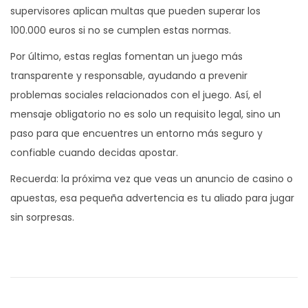
supervisores aplican multas que pueden superar los
100.000 euros si no se cumplen estas normas.
Por último, estas reglas fomentan un juego más
transparente y responsable, ayudando a prevenir
problemas sociales relacionados con el juego. Así, el
mensaje obligatorio no es solo un requisito legal, sino un
paso para que encuentres un entorno más seguro y
confiable cuando decidas apostar.
Recuerda: la próxima vez que veas un anuncio de casino o
apuestas, esa pequeña advertencia es tu aliado para jugar
sin sorpresas.
N
E
C
n
o
a
t
m
r
u