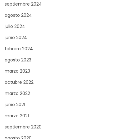
septiembre 2024
e
n
agosto 2024
F
julio 2024
o
junio 2024
r
febrero 2024
o
s
agosto 2023
O
marzo 2023
n
octubre 2022
l
i
marzo 2022
n
junio 2021
e
marzo 2021
S
R
i
septiembre 2020
e
g
c
agosto 2020