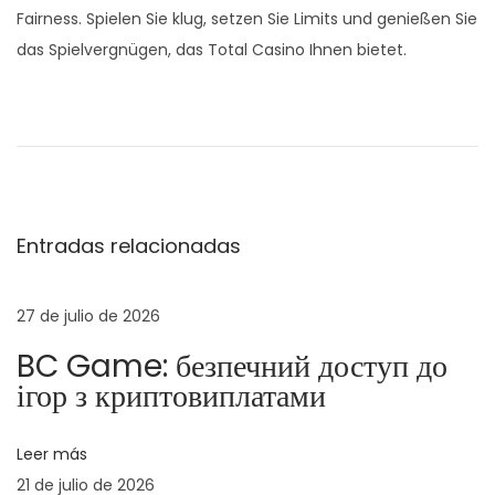
Fairness. Spielen Sie klug, setzen Sie Limits und genießen Sie
das Spielvergnügen, das Total Casino Ihnen bietet.
N
E
D
n
e
a
t
r
r
u
v
a
l
Entradas relacionadas
d
t
e
a
i
a
m
27 de julio de 2026
g
n
a
BC Game: безпечний доступ до
t
t
a
ігор з криптовиплатами
e
i
r
v
c
Leer más
i
e
21 de julio de 2026
o
W