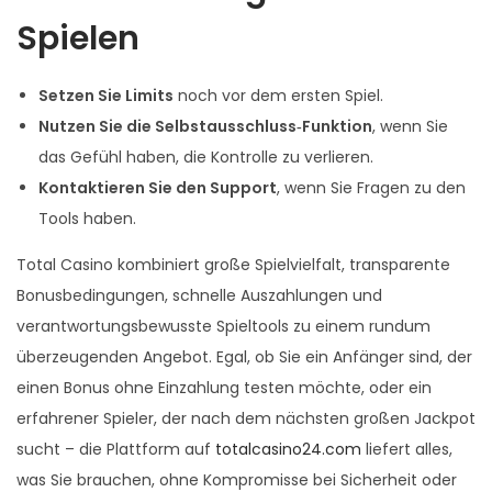
Spielen
Setzen Sie Limits
noch vor dem ersten Spiel.
Nutzen Sie die Selbstausschluss‑Funktion
, wenn Sie
das Gefühl haben, die Kontrolle zu verlieren.
Kontaktieren Sie den Support
, wenn Sie Fragen zu den
Tools haben.
Total Casino kombiniert große Spielvielfalt, transparente
Bonusbedingungen, schnelle Auszahlungen und
verantwortungsbewusste Spieltools zu einem rundum
überzeugenden Angebot. Egal, ob Sie ein Anfänger sind, der
einen Bonus ohne Einzahlung testen möchte, oder ein
erfahrener Spieler, der nach dem nächsten großen Jackpot
sucht – die Plattform auf
totalcasino24.com
liefert alles,
was Sie brauchen, ohne Kompromisse bei Sicherheit oder