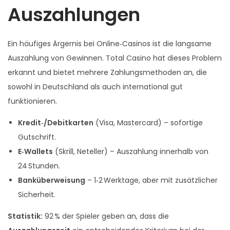
Auszahlungen
Ein häufiges Ärgernis bei Online‑Casinos ist die langsame
Auszahlung von Gewinnen. Total Casino hat dieses Problem
erkannt und bietet mehrere Zahlungsmethoden an, die
sowohl in Deutschland als auch international gut
funktionieren.
Kredit‑/Debitkarten
(Visa, Mastercard) – sofortige
Gutschrift.
E‑Wallets
(Skrill, Neteller) – Auszahlung innerhalb von
24 Stunden.
Banküberweisung
– 1‑2 Werktage, aber mit zusätzlicher
Sicherheit.
Statistik:
92 % der Spieler geben an, dass die