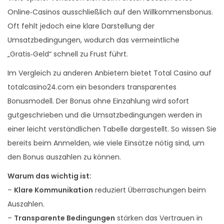
Online‑Casinos ausschließlich auf den Willkommensbonus.
Oft fehlt jedoch eine klare Darstellung der
Umsatzbedingungen, wodurch das vermeintliche
„Gratis‑Geld“ schnell zu Frust führt.
Im Vergleich zu anderen Anbietern bietet Total Casino auf
totalcasino24.com ein besonders transparentes
Bonusmodell. Der Bonus ohne Einzahlung wird sofort
gutgeschrieben und die Umsatzbedingungen werden in
einer leicht verständlichen Tabelle dargestellt. So wissen Sie
bereits beim Anmelden, wie viele Einsätze nötig sind, um
den Bonus auszahlen zu können.
Warum das wichtig ist:
–
Klare Kommunikation
reduziert Überraschungen beim
Auszahlen.
–
Transparente Bedingungen
stärken das Vertrauen in