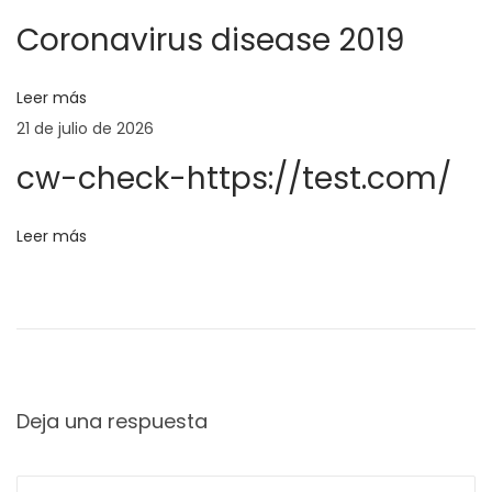
i
r
e
Coronavirus disease 2019
:
i
ó
h
Leer más
n
n
21 de julio de 2026
a
cw-check-https://test.com/
c
d
h
Leer más
t
e
s
e
‑
G
n
u
i
Deja una respuesta
t
d
e
f