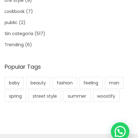
Life Style
(9)
r
Lookbook
(7)
c
public
(2)
a
Sin categoría
(517)
t
o
Trending
(6)
2
0
Popular Tags
2
4
baby
beauty
fashion
feeling
man
spring
street style
summer
woostify