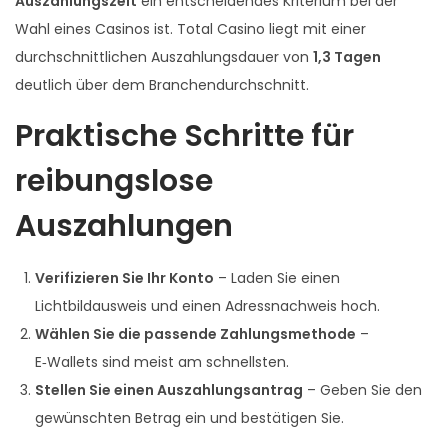
Auszahlungszeit
ein entscheidendes Kriterium bei der
Wahl eines Casinos ist. Total Casino liegt mit einer
durchschnittlichen Auszahlungsdauer von
1,3 Tagen
deutlich über dem Branchendurchschnitt.
Praktische Schritte für
reibungslose
Auszahlungen
Verifizieren Sie Ihr Konto
– Laden Sie einen
Lichtbildausweis und einen Adressnachweis hoch.
Wählen Sie die passende Zahlungsmethode
–
E‑Wallets sind meist am schnellsten.
Stellen Sie einen Auszahlungsantrag
– Geben Sie den
gewünschten Betrag ein und bestätigen Sie.