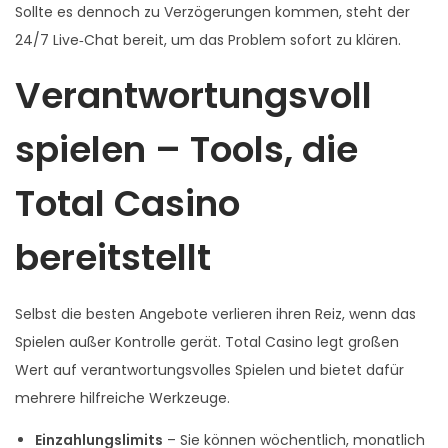
Sollte es dennoch zu Verzögerungen kommen, steht der
24/7 Live‑Chat bereit, um das Problem sofort zu klären.
Verantwortungsvoll
spielen – Tools, die
Total Casino
bereitstellt
Selbst die besten Angebote verlieren ihren Reiz, wenn das
Spielen außer Kontrolle gerät. Total Casino legt großen
Wert auf verantwortungsvolles Spielen und bietet dafür
mehrere hilfreiche Werkzeuge.
Einzahlungslimits
– Sie können wöchentlich, monatlich