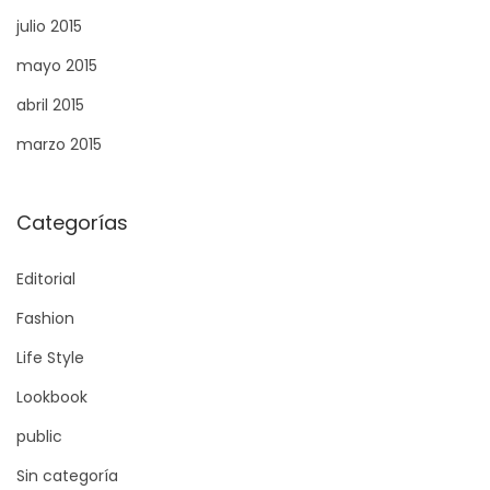
julio 2015
e
‑
mayo 2015
F
abril 2015
i
marzo 2015
r
s
t
Categorías
:
S
Editorial
t
Fashion
r
Life Style
a
t
Lookbook
e
public
g
Sin categoría
i