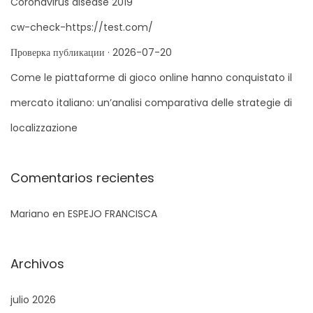
G
Coronavirus disease 2019
a
i
u
cw-check-https://test.com/
p
g
i
Проверка публикации · 2026-07-20
a
u
d
r
i
Come le piattaforme di gioco online hanno conquistato il
e
a
e
c
mercato italiano: un’analisi comparativa delle strategie di
:
n
o
localizzazione
t
m
e
p
e
l
Comentarios recientes
n
e
Mariano
en
ESPEJO FRANCISCA
t
t
r
d
a
u
Archivos
d
c
a
a
julio 2026
: