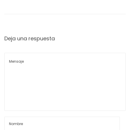
v
e
e
S
n
i
c
Deja una respuesta
t
B
o
r
‑
s
a
t
r
d
a
t
a
e
g
s
i