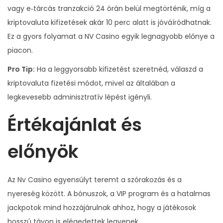
vagy e‑tárcás tranzakció 24 órán belül megtörténik, míg a
kriptovaluta kifizetések akár 10 perc alatt is jóváíródhatnak.
Ez a gyors folyamat a NV Casino egyik legnagyobb előnye a
piacon.
Pro Tip:
Ha a leggyorsabb kifizetést szeretnéd, válaszd a
kriptovaluta fizetési módot, mivel az általában a
legkevesebb adminisztratív lépést igényli.
Értékajánlat és
előnyök
Az Nv Casino egyensúlyt teremt a szórakozás és a
nyereség között. A bónuszok, a VIP program és a hatalmas
jackpotok mind hozzájárulnak ahhoz, hogy a játékosok
hosszú távon is elégedettek legyenek.