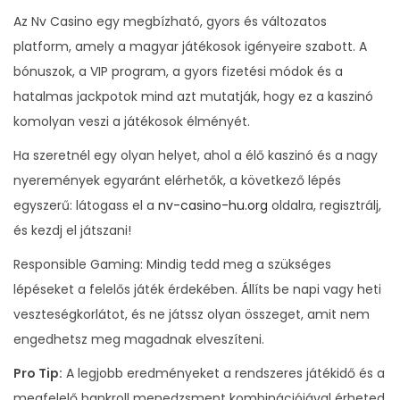
Az Nv Casino egy megbízható, gyors és változatos
platform, amely a magyar játékosok igényeire szabott. A
bónuszok, a VIP program, a gyors fizetési módok és a
hatalmas jackpotok mind azt mutatják, hogy ez a kaszinó
komolyan veszi a játékosok élményét.
Ha szeretnél egy olyan helyet, ahol a élő kaszinó és a nagy
nyeremények egyaránt elérhetők, a következő lépés
egyszerű: látogass el a
nv-casino-hu.org
oldalra, regisztrálj,
és kezdj el játszani!
Responsible Gaming: Mindig tedd meg a szükséges
lépéseket a felelős játék érdekében. Állíts be napi vagy heti
veszteségkorlátot, és ne játssz olyan összeget, amit nem
engedhetsz meg magadnak elveszíteni.
Pro Tip:
A legjobb eredményeket a rendszeres játékidő és a
megfelelő bankroll menedzsment kombinációjával érheted