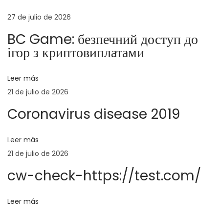
e
i
a
m
27 de julio de 2026
g
n
a
BC Game: безпечний доступ до
t
t
a
ігор з криптовиплатами
e
e
r
g
c
Leer más
i
u
21 de julio de 2026
o
i
i
r
d
Coronavirus disease 2019
:
e
ó
n
Leer más
t
n
21 de julio de 2026
i
cw-check-https://test.com/
l
d
l
Leer más
i
e