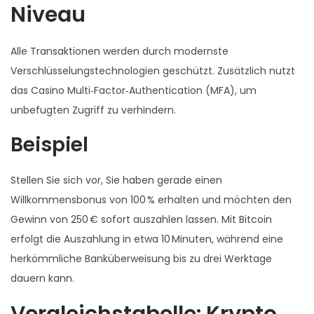
Niveau
Alle Transaktionen werden durch modernste
Verschlüsselungstechnologien geschützt. Zusätzlich nutzt
das Casino Multi‑Factor‑Authentication (MFA), um
unbefugten Zugriff zu verhindern.
Beispiel
Stellen Sie sich vor, Sie haben gerade einen
Willkommensbonus von 100 % erhalten und möchten den
Gewinn von 250 € sofort auszahlen lassen. Mit Bitcoin
erfolgt die Auszahlung in etwa 10 Minuten, während eine
herkömmliche Banküberweisung bis zu drei Werktage
dauern kann.