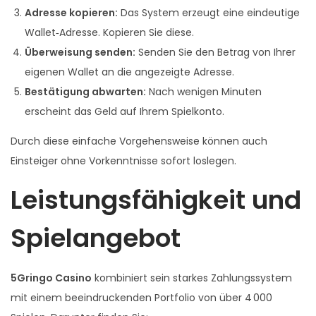
Adresse kopieren:
Das System erzeugt eine eindeutige
Wallet‑Adresse. Kopieren Sie diese.
Überweisung senden:
Senden Sie den Betrag von Ihrer
eigenen Wallet an die angezeigte Adresse.
Bestätigung abwarten:
Nach wenigen Minuten
erscheint das Geld auf Ihrem Spielkonto.
Durch diese einfache Vorgehensweise können auch
Einsteiger ohne Vorkenntnisse sofort loslegen.
Leistungsfähigkeit und
Spielangebot
5Gringo Casino
kombiniert sein starkes Zahlungssystem
mit einem beeindruckenden Portfolio von über 4 000