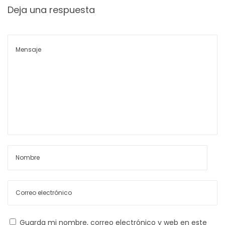
Deja una respuesta
t
S
l
r
o
t
a
s
b
d
i
j
a
V
i
s
n
c
i
S
p
Guarda mi nombre, correo electrónico y web en este
i