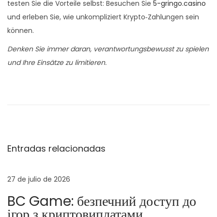
testen Sie die Vorteile selbst: Besuchen Sie
5-gringo.casino
und erleben Sie, wie unkompliziert Krypto‑Zahlungen sein
können.
Denken Sie immer daran, verantwortungsbewusst zu spielen
und Ihre Einsätze zu limitieren.
N
E
D
n
e
a
t
T
r
o
v
a
e
Entradas relacionadas
d
k
e
a
o
a
m
27 de julio de 2026
g
n
s
BC Game: безпечний доступ до
t
t
ігор з криптовиплатами
e
v