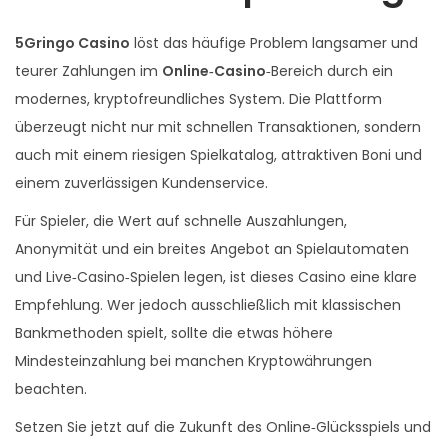
5Gringo Casino
löst das häufige Problem langsamer und
teurer Zahlungen im
Online‑Casino
‑Bereich durch ein
modernes, kryptofreundliches System. Die Plattform
überzeugt nicht nur mit schnellen Transaktionen, sondern
auch mit einem riesigen Spielkatalog, attraktiven Boni und
einem zuverlässigen Kundenservice.
Für Spieler, die Wert auf schnelle Auszahlungen,
Anonymität und ein breites Angebot an Spielautomaten
und Live‑Casino‑Spielen legen, ist dieses Casino eine klare
Empfehlung. Wer jedoch ausschließlich mit klassischen
Bankmethoden spielt, sollte die etwas höhere
Mindesteinzahlung bei manchen Kryptowährungen
beachten.
Setzen Sie jetzt auf die Zukunft des Online‑Glücksspiels und