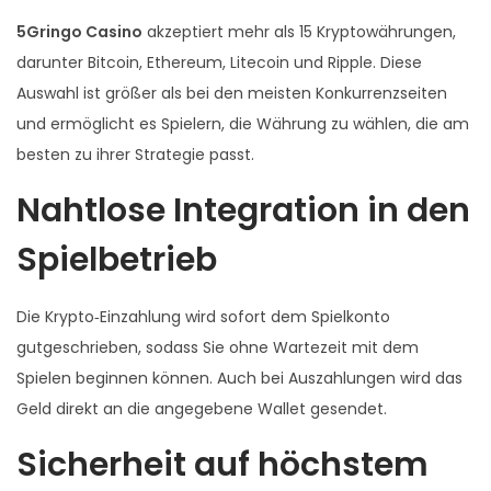
5Gringo Casino
akzeptiert mehr als 15 Kryptowährungen,
darunter Bitcoin, Ethereum, Litecoin und Ripple. Diese
Auswahl ist größer als bei den meisten Konkurrenzseiten
und ermöglicht es Spielern, die Währung zu wählen, die am
besten zu ihrer Strategie passt.
Nahtlose Integration in den
Spielbetrieb
Die Krypto‑Einzahlung wird sofort dem Spielkonto
gutgeschrieben, sodass Sie ohne Wartezeit mit dem
Spielen beginnen können. Auch bei Auszahlungen wird das
Geld direkt an die angegebene Wallet gesendet.
Sicherheit auf höchstem