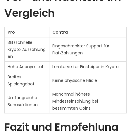
Vergleich
Pro
Contra
Blitzschnelle
Eingeschränkter Support für
Krypto‑Auszahlung
Fiat‑Zahlungen
en
Hohe Anonymität
Lernkurve für Einsteiger in Krypto
Breites
Keine physische Filiale
Spielangebot
Manchmal höhere
Umfangreiche
Mindesteinzahlung bei
Bonusaktionen
bestimmten Coins
Fazit und Empfehlung