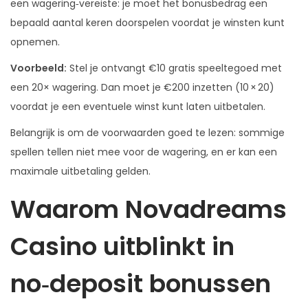
een wagering‑vereiste: je moet het bonusbedrag een
bepaald aantal keren doorspelen voordat je winsten kunt
opnemen.
Voorbeeld:
Stel je ontvangt €10 gratis speeltegoed met
een 20× wagering. Dan moet je €200 inzetten (10 × 20)
voordat je een eventuele winst kunt laten uitbetalen.
Belangrijk is om de voorwaarden goed te lezen: sommige
spellen tellen niet mee voor de wagering, en er kan een
maximale uitbetaling gelden.
Waarom Novadreams
Casino uitblinkt in
no‑deposit bonussen