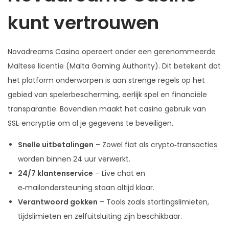
kunt vertrouwen
Novadreams Casino opereert onder een gerenommeerde
Maltese licentie (Malta Gaming Authority). Dit betekent dat
het platform onderworpen is aan strenge regels op het
gebied van spelerbescherming, eerlijk spel en financiële
transparantie. Bovendien maakt het casino gebruik van
SSL‑encryptie om al je gegevens te beveiligen.
Snelle uitbetalingen
– Zowel fiat als crypto‑transacties
worden binnen 24 uur verwerkt.
24/7 klantenservice
– Live chat en
e‑mailondersteuning staan altijd klaar.
Verantwoord gokken
– Tools zoals stortingslimieten,
tijdslimieten en zelfuitsluiting zijn beschikbaar.