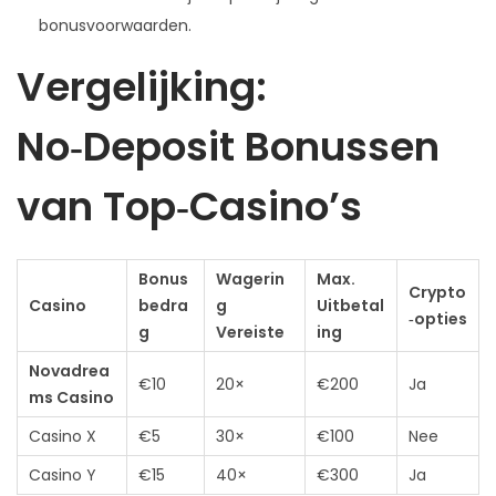
bonusvoorwaarden.
Vergelijking:
No‑Deposit Bonussen
van Top‑Casino’s
Bonus
Wagerin
Max.
Crypto
Casino
bedra
g
Uitbetal
‑opties
g
Vereiste
ing
Novadrea
€10
20×
€200
Ja
ms Casino
Casino X
€5
30×
€100
Nee
Casino Y
€15
40×
€300
Ja