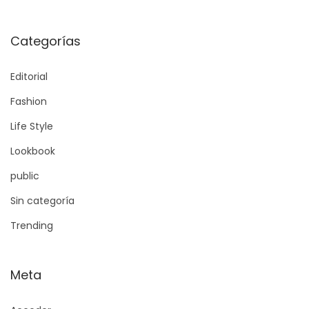
d
a
Categorías
n
c
Editorial
e
Fashion
s
Life Style
à
s
Lookbook
u
public
i
Sin categoría
v
Trending
r
e
e
Meta
n
2