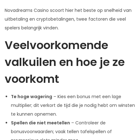
Novadreams Casino scoort hier het beste op snelheid van
uitbetaling en cryptobetalingen, twee factoren die veel
spelers belangrijk vinden.
Veelvoorkomende
valkuilen en hoe je ze
voorkomt
Te hoge wagering
– Kies een bonus met een lage
multiplier; dit verkort de tijd die je nodig hebt om winsten
te kunnen opnemen.
Spellen die niet meetellen
– Controleer de
bonusvoorwaarden; vaak tellen tafelspellen of