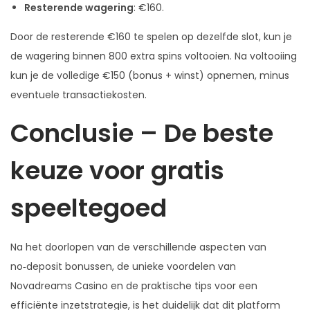
Resterende wagering
: €160.
Door de resterende €160 te spelen op dezelfde slot, kun je
de wagering binnen 800 extra spins voltooien. Na voltooiing
kun je de volledige €150 (bonus + winst) opnemen, minus
eventuele transactiekosten.
Conclusie – De beste
keuze voor gratis
speeltegoed
Na het doorlopen van de verschillende aspecten van
no‑deposit bonussen, de unieke voordelen van
Novadreams Casino en de praktische tips voor een
efficiënte inzetstrategie, is het duidelijk dat dit platform