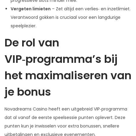
progressieve slots minder mee.
Vergeten limieten
– Zet altijd een verlies‑ en inzetlimiet.
Verantwoord gokken is cruciaal voor een langdurige
speelplezier.
De rol van
VIP‑programma’s bij
het maximaliseren van
je bonus
Novadreams Casino heeft een uitgebreid VIP‑programma
dat al vanaf de eerste speelsessie punten oplevert. Deze
punten kun je inwisselen voor extra bonussen, snellere
uitbetalingen en exclusieve evenementen.