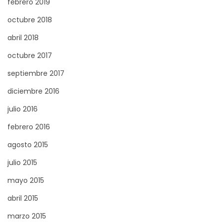
febrero 2019
t
octubre 2018
s
abril 2018
–
l
octubre 2017
e
septiembre 2017
s
diciembre 2016
g
r
julio 2016
a
febrero 2016
n
agosto 2015
d
julio 2015
e
s
mayo 2015
t
abril 2015
e
marzo 2015
n