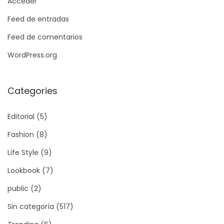
Acceder
0
Feed de entradas
2
Feed de comentarios
4
p
WordPress.org
o
u
Categories
r
l
Editorial
(5)
e
Fashion
(8)
s
c
Life Style
(9)
a
Lookbook
(7)
s
public
(2)
i
Sin categoría
(517)
n
o