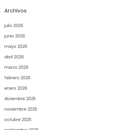
i
Archivos
S
O
i
p
julio 2026
g
t
junio 2026
u
i
mayo 2026
i
m
e
i
abril 2026
n
s
marzo 2026
t
a
febrero 2026
e
t
e
i
enero 2026
n
o
diciembre 2025
t
n
noviembre 2025
r
d
octubre 2025
a
e
d
s