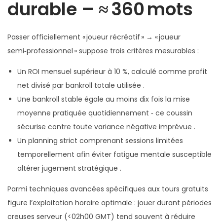
durable – ≈ 360 mots
Passer officiellement « joueur récréatif » → « joueur
semi‑professionnel » suppose trois critères mesurables :
Un ROI mensuel supérieur à 10 %, calculé comme profit
net divisé par bankroll totale utilisée .
Une bankroll stable égale au moins dix fois la mise
moyenne pratiquée quotidiennement ‑ ce coussin
sécurise contre toute variance négative imprévue .
Un planning strict comprenant sessions limitées
temporellement afin éviter fatigue mentale susceptible
altérer jugement stratégique .
Parmi techniques avancées spécifiques aux tours gratuits
figure l’exploitation horaire optimale : jouer durant périodes
creuses serveur (<02h00 GMT) tend souvent à réduire