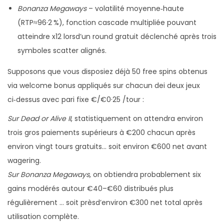
Bonanza Megaways
– volatilité moyenne‑haute
(RTP≈96·2 %), fonction cascade multipliée pouvant
atteindre x12 lorsd’un round gratuit déclenché après trois
symboles scatter alignés.
Supposons que vous disposiez déjà 50 free spins obtenus
via welcome bonus appliqués sur chacun dei deux jeux
ci‑dessus avec pari fixe €/€0·25 /tour :
Sur Dead or Alive II
, statistiquement on attendra environ
trois gros paiements supérieurs à €200 chacun après
environ vingt tours gratuits… soit environ €600 net avant
wagering.
Sur Bonanza Megaways
, on obtiendra probablement six
gains modérés autour €40–€60 distribués plus
régulièrement … soit près­d’environ €300 net total après
utilisation complète.