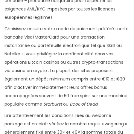
conduire – procédure obligatoire pour respecter les
exigences AML/KYC imposées par toutes les licences
européennes légitimes.
Choisissez ensuite votre mode de paiement préféré : carte
bancaire Visa/MasterCard pour une transaction
instantanée ou portefeuille électronique tel que Skrill ou
Neteller si vous privilégiez la confidentialité dans vos
opérations Bitcoin casinos ou autres crypto‑transactions
via casino en crypto . La plupart des sites proposent
également un dépôt minimum compris entre €10 et €20
afin d’activer immédiatement leurs offres bonus
accompagnées souvent de 50 free spins sur une machine
populaire comme
Starburst
ou
Book of Dead
.
Lire attentivement les conditions liées au welcome
package est crucial : vérifiez le nombre requis « wagering »
généralement fixé entre 30× et 40× la somme totale du