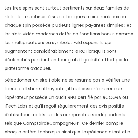
Les free spins sont surtout pertinents sur deux familles de
slots : les machines à sous classiques à cinq rouleaux où
chaque spin possède plusieurs lignes payantes simples ; et
les slots vidéo modernes dotés de fonctions bonus comme
les multiplicateurs ou symboles wild expansifs qui
augmentent considérablement le ROI lorsqu’ils sont
déclenchés pendant un tour gratuit gratuité offert par la
plateforme d’accueil.
Sélectionner un site fiable ne se résume pas à vérifier une
licence offshore attrayante ; il faut aussi s’assurer que
l’opérateur possède un audit RNG certifié par eCOGRA ou
iTech Labs et qu’il reçoit régulièrement des avis positifs
d’utilisateurs actifs sur des comparateurs indépendants
tels que ComptoirdeCampagne.Fr . Ce dernier compile
chaque critère technique ainsi que l’expérience client afin