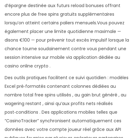
d’épargne destinée aux futurs reload bonuses offrant
encore plus de free spins gratuits supplémentaires
lorsqu’on atteint certains paliers mensuels.Vous pouvez
également placer une limite quotidienne maximale —
disons €100 — pour prévenir tout excès impulsif lorsque la
chance tourne soudainement contre vous pendant une
session intensive sur mobile via application dédiée au
casino online crypto .
Des outils pratiques facilitent ce suivi quotidien : modèles
Excel pré‑formatés contenant colonnes dédiées au
nombre total ​free spins utilisés​ , au gain brut généré , au
wagering restant , ainsi qu’aux profits nets réalisés
post‑conditions . Des applications mobiles telles que
“CasinoTracker” synchronisent automatiquement ces
données avec votre compte joueur réel grâce aux API