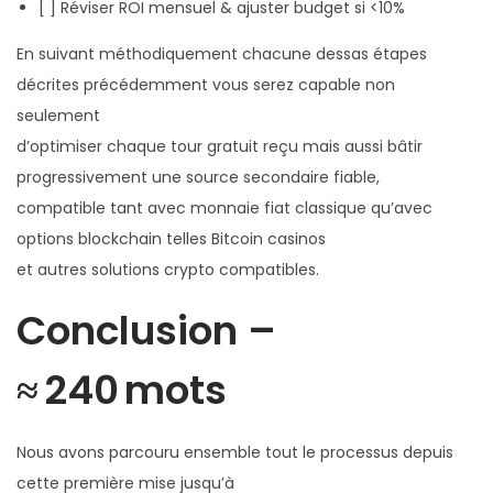
[ ] Réviser ROI mensuel & ajuster budget si <10%
En suivant méthodiquement chacune dessas étapes
décrites précédemment vous serez capable non
seulement
d’optimiser chaque tour gratuit reçu mais aussi bâtir
progressivement une source secondaire fiable,
compatible tant avec monnaie fiat classique qu’avec
options blockchain telles Bitcoin casinos
et autres solutions crypto compatibles.
Conclusion –
≈ 240 mots
Nous avons parcouru ensemble tout le processus depuis
cette première mise jusqu’à