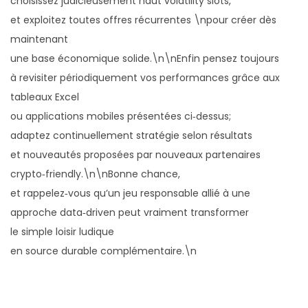
choisissez judicieusement haut volatility slots,
et exploitez toutes offres récurrentes \npour créer dès
maintenant
une base économique solide.\n\nEnfin pensez toujours
à revisiter périodiquement vos performances grâce aux
tableaux Excel
ou applications mobiles présentées ci‑dessus;
adaptez continuellement stratégie selon résultats
et nouveautés proposées par nouveaux partenaires
crypto‐friendly.\n\nBonne chance,
et rappelez‑vous qu’un jeu responsable allié à une
approche data‑driven peut vraiment transformer
le simple loisir ludique
en source durable complémentaire.\n
N
E
D
n
e