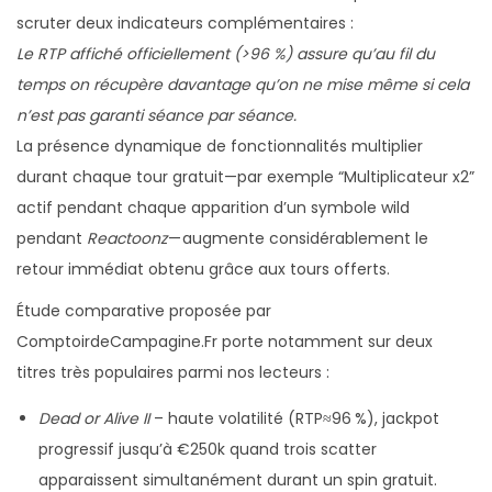
scruter deux indicateurs complémentaires :
Le RTP affiché officiellement (>96 %) assure qu’au fil du
temps on récupère davantage qu’on ne mise même si cela
n’est pas garanti séance par séance.​
La présence dynamique de fonctionnalités multiplier
durant chaque tour gratuit—par exemple “Multiplicateur x2”
actif pendant chaque apparition d’un symbole wild
pendant
Reactoonz
— augmente considérablement le
retour immédiat obtenu grâce aux tours offerts.​
Étude comparative proposée par
ComptoirdeCampagine.Fr porte notamment sur deux
titres très populaires parmi nos lecteurs :
Dead or Alive II
– haute volatilité (RTP≈96 %), jackpot
progressif jusqu’à €250k quand trois scatter
apparaissent simultanément durant un spin gratuit.