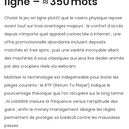
ligne – ≈ 350 mots
Choisir le jeu en ligne plutôt que le casino physique repose
avant tout sur trois avantages majeurs : le confort d’accès
depuis n’importe quel appareil connectée à Internet ; une
offre promotionnelle abondante incluant deposits
matchés et free spins ; puis une variété incroyable allant
des machines à sous classiques aux jeux live dealer animés
par des croupiers réels via webcam.
Maîtriser la terminologie est indispensable pour éviter les
pièges courants : le RTP (Return To Player) indique le
pourcentage théorique que l’on récupère sur le long terme
; la volatilité mesure la fréquence versus l’amplitude des
gains ; enfin le money‑management désigne les règles
permettant de protéger sa bankroll contre les mauvaises
passes.