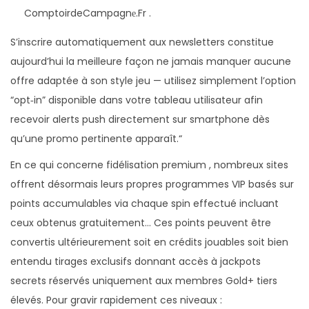
ComptoirdeCampagnе.Fr .
S’inscrire automatiquement aux newsletters constitue
aujourd’hui la meilleure façon ne jamais manquer aucune
offre adaptée à son style ­jeu — utilisez simplement l’option
“opt‑in” disponible dans votre tableau utilisateur afin
recevoir alerts push directement sur smartphone dès
qu’une promo pertinente apparaît.“
En ce qui concerne fidélisation premium , nombreux sites
offrent désormais leurs propres programmes VIP basés sur
points accumulables via chaque spin effectué incluant
ceux obtenus gratuitement… Ces points peuvent être
convertis ultérieurement soit en crédits jouables soit bien
entendu tirages exclusifs donnant accès à jackpots
secrets réservés uniquement aux membres Gold+ tiers
élevés​. Pour gravir rapidement ces niveaux :