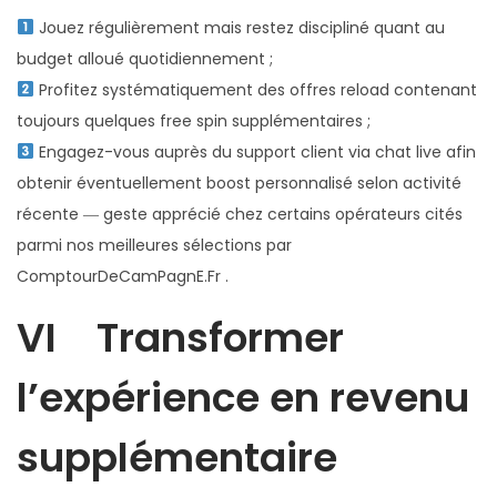
Jouez régulièrement mais restez discipliné quant au
budget alloué quotidiennement ;
Profitez systématiquement des offres reload contenant
toujours quelques free spin supplémentaires ;
Engagez-vous auprès du support client via chat live afin
obtenir éventuellement boost personnalisé selon activité
récente ― geste apprécié chez certains opérateurs cités
parmi nos meilleures sélections par
ComptourDeCamPagnE.Fr .
VI Transformer
l’expérience en revenu
supplémentaire