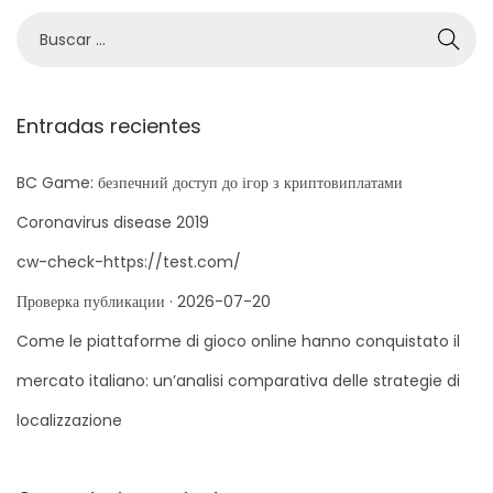
e
B
s
ú
s
s
S
G
q
Entradas recientes
i
u
u
g
i
e
BC Game: безпечний доступ до ігор з криптовиплатами
u
d
d
i
e
Coronavirus disease 2019
a
e
c
cw-check-https://test.com/
p
n
o
Проверка публикации · 2026-07-20
a
t
m
r
e
Come le piattaforme di gioco online hanno conquistato il
p
a
e
l
mercato italiano: un’analisi comparativa delle strategie di
:
n
e
localizzazione
t
t
r
d