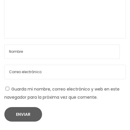
a
h
e
d
H
o
a
m
e
s
B
u
y
i
n
Guarda mi nombre, correo electrónico y web en este
g
navegador para la próxima vez que comente.
P
r
o
c