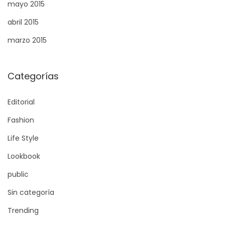
mayo 2015
abril 2015
marzo 2015
Categorías
Editorial
Fashion
Life Style
Lookbook
public
Sin categoría
Trending