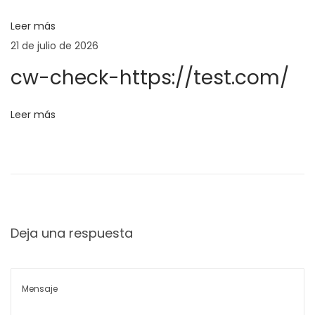
:
P
ó
r
Leer más
i
n
21 de julio de 2026
c
cw-check-https://test.com/
e
d
O
Leer más
p
e
i
e
n
i
n
o
n
Deja una respuesta
t
s
i
r
n
t