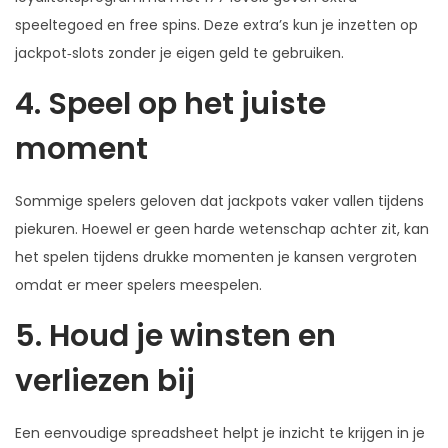
speeltegoed en free spins. Deze extra’s kun je inzetten op
jackpot‑slots zonder je eigen geld te gebruiken.
4. Speel op het juiste
moment
Sommige spelers geloven dat jackpots vaker vallen tijdens
piekuren. Hoewel er geen harde wetenschap achter zit, kan
het spelen tijdens drukke momenten je kansen vergroten
omdat er meer spelers meespelen.
5. Houd je winsten en
verliezen bij
Een eenvoudige spreadsheet helpt je inzicht te krijgen in je