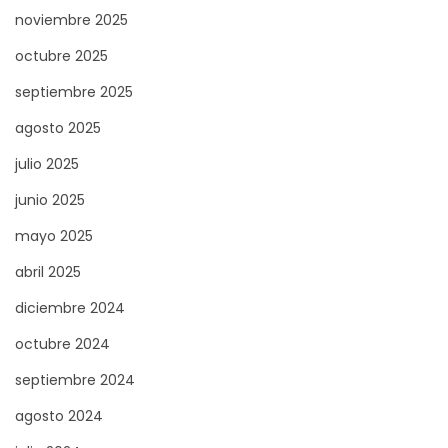
o
noviembre 2025
u
octubre 2025
t
c
septiembre 2025
e
agosto 2025
q
julio 2025
u
e
junio 2025
v
mayo 2025
o
abril 2025
u
diciembre 2024
s
d
octubre 2024
e
septiembre 2024
v
agosto 2024
e