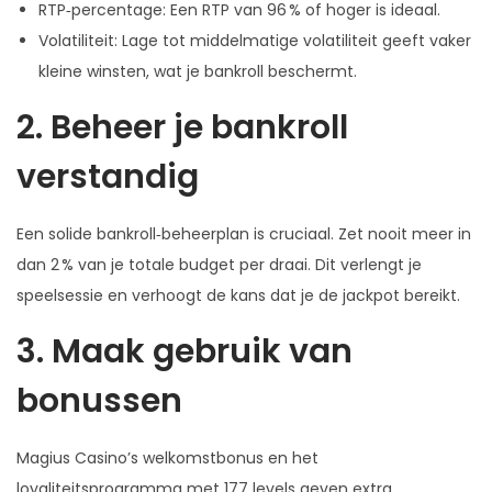
RTP‑percentage: Een RTP van 96 % of hoger is ideaal.
Volatiliteit: Lage tot middelmatige volatiliteit geeft vaker
kleine winsten, wat je bankroll beschermt.
2. Beheer je bankroll
verstandig
Een solide bankroll‑beheerplan is cruciaal. Zet nooit meer in
dan 2 % van je totale budget per draai. Dit verlengt je
speelsessie en verhoogt de kans dat je de jackpot bereikt.
3. Maak gebruik van
bonussen
Magius Casino’s welkomstbonus en het
loyaliteitsprogramma met 177 levels geven extra